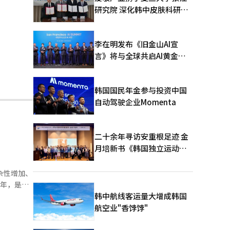
研究院 深化韩中皮肤科研合
作
李在明发布《旧金山AI宣
言》将与全球共启AI黄金时
代
韩国国民年金参与投资中国
自动驾驶企业Momenta
二十余年寻访安重根足迹 金
月培新书《韩国独立运动圣
地：向旅顺口追问历史》出
版
发复杂性增加、
4年，是一
个企业、大
韩中航线客运量大增成韩国
s通过模型
航空业"香饽饽"
和模型设计如
orks