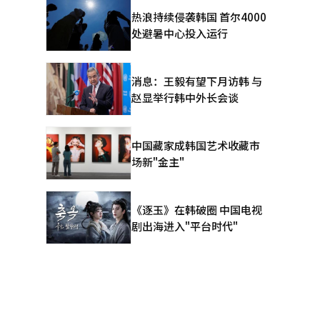
型成本上升
热浪持续侵袭韩国 首尔4000
、机器人和
处避暑中心投入运行
的重要
水平的工作。
消息：王毅有望下月访韩 与
工业环境中的
赵显举行韩中外长会谈
M技术及网络安
复杂产品
统翻译与编
中国藏家成韩国艺术收藏市
场新"金主"
《逐玉》在韩破圈 中国电视
剧出海进入"平台时代"