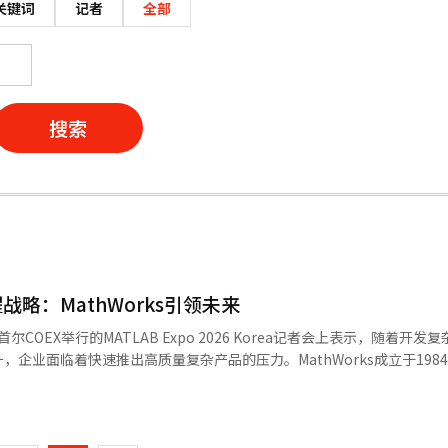
关键词
记者
全部
搜索
略：MathWorks引领未来
日在首尔COEX举行的MATLAB Expo 2026 Korea记者会上表示，随着开
企业面临着快速推出高质量复杂产品的压力。MathWorks成立于198
应用于汽车、航空航天、通信、电子和工业自动化等领域。全球超过18万
页
和科学家使用其产品。特别是在需要复杂系统设计的行业中，MathWork
athWorks展示了其工程平台在AI工程中的实际应用，强调生成式AI
一
着产品结构和开发环境的复杂化，AI工程方法可以提高开发效率。MathW