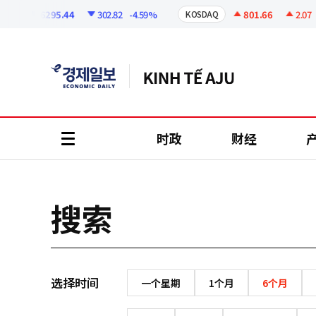
코
인
6295.44
302.82
-4.59%
801.66
2.07
+
PI
KOSDAQ
정
보
时政
财经
all
menu
搜索
选择时间
一个星期
1个月
6个月