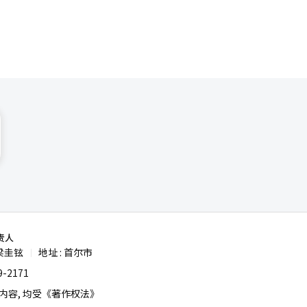
责人
梁圭铉
地址 : 首尔市
|
-2171
容, 均受《著作权法》