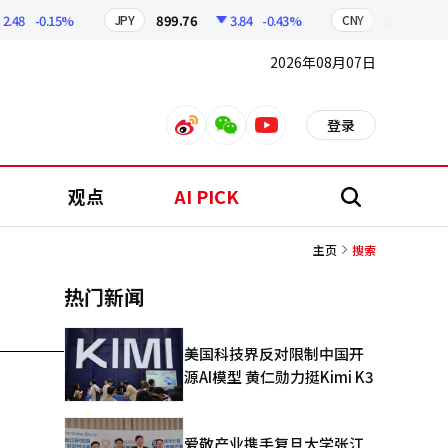
.48
-0.15%
899.76
3.84
-0.43%
210.96
JPY
CNY
2026年08月07日
登录
weibo
weixin
youtube
观点
AI PICK
搜
索
主页
搜索
热门新闻
美国科技界反对限制中国开
源AI模型 黄仁勋力挺Kimi K3
爱敬产业携手复旦大学张江