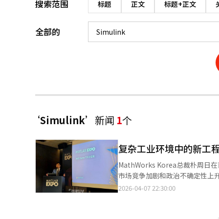
搜索范围
标题
正文
标题+正文
全部的
‘Simulink’
新闻
1
个
复杂工业环境中的新工程战
MathWorks Korea总裁朴周
市场竞争加剧和政治不确定性上升，
家技术计算软件公司，产品广泛
2026-04-07 22:30:00
学和政府机构以及500万名工程师
和仿真提供支持。在此次会议上，M
何改变产品开发过程。公司指出，随