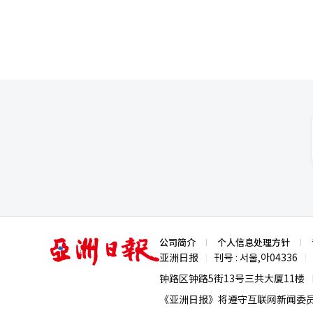
亚
公司简介
个人信息处理方针
洲
亚洲日报
刊号 : 서울,아04336
|
|
日
报
钟路区钟路5街13号三共大厦11楼
《亚洲日报》将遵守互联网新闻委