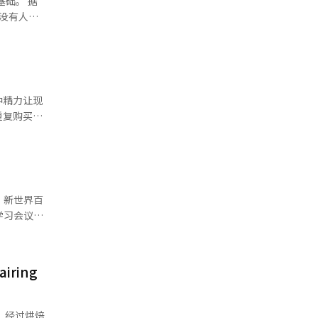
础。 据
亚银行、友
乎没有人会
（APP）
长至9月
台。”
在开发的个
中精力让现
提升了市民
获得的技术和
重复购买
停滞的趋
设施的投资
际上已进入
市场的新用
此同
26年6月，
座规模达
.4%。以
百
。 相反，
学习会议
年1月的
3%（82
加的用户迅
问模式、关
ring
及提高现有
品和体育品
过其订阅服
转。经过烘焙