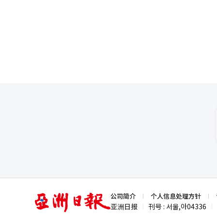
顺应日益扩大的健康趋势，计划
进行考试的委托考生，团伙安排专
费者的选择范围。 投森咖啡生产总部的李相国表示：“在全国门店快速增加的情况下，我们从生产环节开始建立统一
体来看作案方式，考试当天考生除
的高品质咖啡和甜点标准，以确保
场外团伙成员通过软件实时播报答案，考生借助微
Pairing Plant是投森咖
案的成员身份，以及获取标准答案的具体渠道。 对于委托找人代考的考生，犯罪
考人员，并伪造贴有代考人员照片、委托人身
考人员以及制作运输作弊设备等
警组织等国际执法合作机制，全力追查B某下落。 警方表示，这一团伙作弊
名考生颈部贴有无线收发器而败
并加强对各类国家级考试作弊行
亚
公司简介
个人信息处理方针
洲
亚洲日报
刊号 : 서울,아04336
|
|
日
报