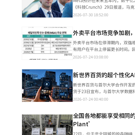
Meta预计在未来五年内，数十亿
盘后交易中下跌了约8%。※ 本
首次申请“全民卡”的市民，可前
《科技Crunch》29日报道
利银行、IBK企业银行、光州银
没有一个能够理解他们目标并帮助他们实现目标的个人助手。
2026-07-30 18:52:00
办理。 为避免现行30天版“气候同行卡”停用与“全民卡”上线之间出现政策空档，给市民造成不便，首尔市决定
关系和家务管理等多个领域为用户提供帮助。 他指出：“随着我们向与多个AI助手互动
将30天版“气候同行卡”运营期
Meta的其他消息服务将变得更加重
29日；后付费版“气候同行卡”则可使用至9月30日。 数据显示，截
外卖平台市场竞争加剧
Meta将超越简单回答用户问题
600万人。继今年4月突破500万人后，仅约3个月便新
人AI助手将成为未来几个月和几年内推出的下一代
外卖平台市场在停滞期内，双强
金容锡（音）表示，通过与首尔
Messenger向全球推出的企
有用户在平台上停留更长时间。
出行的便利性。
用户体验扩展到个人AI助手中。 然而，巨额的AI投资成本成为负担。Meta本季度的自由现金流为7.84亿美元（约合
率。 根据爱智艾公司的移动指数，
2026-07-24 03:08:00
1.13万亿韩元），较去年同期的8
势。尽管在6月达到了2965万
影响了现金流的减少。 负责增强现实（AR）眼镜和虚拟现实（VR）头盔业务的Reality Labs本季度也出现了约46亿
饱和阶段。 移动指数的相关人士
美元的营业亏损。自2021年以来，
新世界百货的超个性化A
户流入不如外卖应用之间的市场份额竞
时，Meta也在加速扩展AI基础
배달의민족的MAU为2269万，
新世界百货与首尔大学合作开发的‘
140亿美元的数据中心。 扎克伯格表示：“销售智能服务的利润率将远高于直接销售计算资源，但销售计算资源也可
免费配送和折扣优惠为主的쿠팡이츠
货于23日宣布，与首尔大学数据
能是一个巨大机会。”※ 本报道
曾经是外卖应用“双雄”的요기요
（ICML）接纳为论文。 这是国内百货业界首次有产学合作研究成果在ICML上亮相。ICML是全球大型科技公司和世界
2026-07-24 00:40:00
431万减少到6月的389万，下降
知名大学研究团队展示最新AI技术的国际学术大会。 为了进行此次研究
万），成为主要外卖应用中下降
加工为‘AI准备数据’，使AI
全国各地都能享受相同的味
速流失。实际上，去年10月至11月（各3
注品牌等多种复杂变量，从而为精准连接客户与商品奠定了
入饱和阶段，双强格局愈发强化
Plant’
序（APP），用户看到的界面也
客户的订单频率和使用忠诚度，成
牌折扣活动，而喜欢葡萄酒的30岁
22日，位于忠北阴城的投森咖啡‘Aw