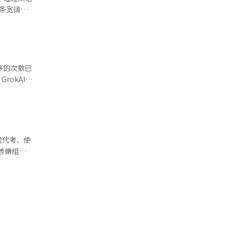
台上
，帮助现场
这条宽阔生
ail的数
APP
.1%，为
咖啡连锁中
延长用户在
年年均向全
卖平台的竞
百货则将学
600吨的
”他进一步
程序的次数已
能力带来更
起并切开，
期的14亿
格的质量
式烘焙机中
经人工智能
0米高，以
偿代考、使
大限度减少
送作弊设备
为了尽量减
首的犯罪团
工业机器人
，2019
透露，使用
体系。为了