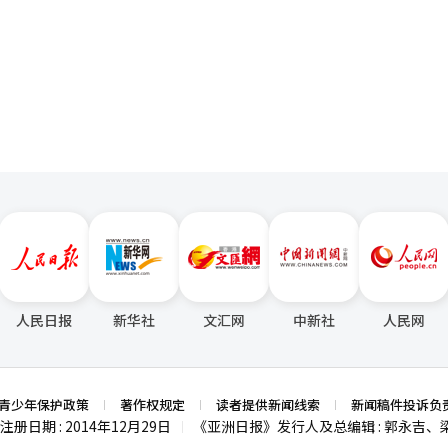
在下半年推出细分咖啡因含量的冷萃菜单和新概念的美式咖啡及拿铁，进
门负责运送设备的中国籍成员赴韩，将微型无线耳机、收发器等设备交于考
页
按规定提交手机外，还会随身携带另一部事先安装会议app软件的手机
顾客在任何门店都能享受到始终如一的高品质产品。”他强调：“Awes
型耳机接收答案完成做题。 警方表示，目前仍在追查负责场外报答
啡专业性和品质竞争力的核心生产基地。”※ 本报道经人工智能（AI）系统翻译
团伙则会寻找与委托人外貌相似的代
份信息的身份证，以通过考试身份核验。 警方称，伪造身份证、安排代
核心环节，均由仍藏匿境外的中国籍团伙头目B某负责。目前韩国警方正
持续四年多，最终最终因监考人员发现一
露。随着考试作弊手段日趋智能化、隐蔽化，警方将进一步提升相关案件
为的打击力度。
人民日报
新华社
文汇网
中新社
人民网
青少年保护政策
著作权规定
读者提供新闻线索
新闻稿件投诉负
注册日期 : 2014年12月29日
《亚洲日报》发行人及总编辑 : 郭永吉、
|