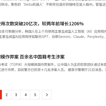
服务（OTT）、食品和便利店配送服务等整合在一起，最大化客户在其平
‘AI销售代理’引入营业现场。该系统将实时识别客户特征和购买模式
移动，黄色的‘Delta机器人’不断将包装好的咖啡豆装入箱中。管理
略不仅吸引新用户，还增加了现有客户的重复订单。根据Wise App和Ret
推荐技术的预先模拟，新世界百货发现客户的单人
生豆投放到烘焙、包装、装载几乎都是自动化完成，展现出未来工厂的面貌。 
售平台的月均支付用户整体上有所增加。尤其是쿠팡이츠的增长率达到46
货将继续基于AI技
四周年，面积约6000坪，是专注于咖啡和甜点的研究及生产设施。它是国内
민B마트，专注于提高客户忠诚度。通过快速配送食品和日用品的B마트，
体系，创造新的零售范式。” 与此同时，百货业界的AI竞争也正从
整合在同一空间的工厂。负责生豆储存、烘焙、包装和出货的全过程，去
转化为外卖订单的良性循环结构。 全盛敏加贺大学管理学教授表示：“外
用次数突破20亿次，较两年前增长1206%
阶段转变。乐天百货正在将对话型‘BI代理’应用于客户分析，而现代
当于每天可生产约29万杯标准尺寸的冰美式咖啡。目前，工厂具备年产最高2
介，连接购物、内容等多种服务，将客户长期留在平台上是核心竞争力。
界百货引入AI销售代理，主要三家百货公司的客户
全流程自动化’。从生豆投放开始，尽量
的实时应用和支付数据分析，韩国人在上个月使用主要生成型人工智能（AI）应用
种商品的‘最后一公里（门前配送）’基础设施，将为服务扩展性和盈利
计将更加激烈。※ 本报道经人工智能（AI）系统翻译与编辑。
自撕开重达60至70公斤的生豆袋，而在APP中，自动设备负责将袋子提
到了20亿8300万次，较两年前的1亿5900万次增长了1206.5%。与去年同
。随后在包装阶段，增加了视觉检查和X光检查，在最终出货前进行六次严
 核心工序的烘焙区域同样注重质量维护。来自哥伦比
用。这一比例较去年同期的69.3%增长了约20个百分点。 值得注意的是，聊
规模作弊案 百余名中国籍考生涉案
亚和巴布亚新几内亚等五个国家的生豆，按照产品配方自动混合后，在鼓
长最快的移动应用程序，月均用户较去年同期增加了986万人。※ 本报道
度的燃烧室与烘焙室分开，以避免热量影响咖啡豆的质量，烘焙室则建造得约2
考试（TOPIK）大规模跨国作弊案件，以中国人为主的犯罪团伙通过有
前警方已抓获十几名涉案人员。 据首尔警察厅21日消息，涉嫌组织
为脆弱，受到冲击容易破碎。通过将咖啡豆放入篮形设备中缓慢移动，最
害公务执行，上月被首尔中央地方法院判处有期徒刑3年。警方还对负责运
团队的郭京东科长表示：“虽然这种方式占用空间较大，成本也更高，但
1名韩中籍代考人员进行立案调查，这些人员
充填袋子后经过检查，随后被
人民币3700元）的报酬。警方同时以涉嫌妨害公务执行罪，对向以A某为
机器人将产品装入箱中，堆垛机器人则将其整齐地装载到托盘上。在现场，
方调查显示，涉案考生多为希望借助TOPIK成绩申请
一步增强咖啡竞争力。去年，投森
下
2
3
4
5
延期或在韩就业，因此选择通过非法手段获取考试成绩。 A某及同伙从2021
，相当于每分钟约售出140杯。公司在2014年首次引入‘咖啡豆双元化’后
等社交平台发布公告，宣称可代考TOPIK或使用高科技设备保证高分。警方
笔记’的品牌重塑，并加入了脱咖啡因咖啡豆，完成了‘咖啡豆三元化’
一
则收费高达约800万韩元，该团伙累计非法获利约7亿韩元。 对于选择无线设备