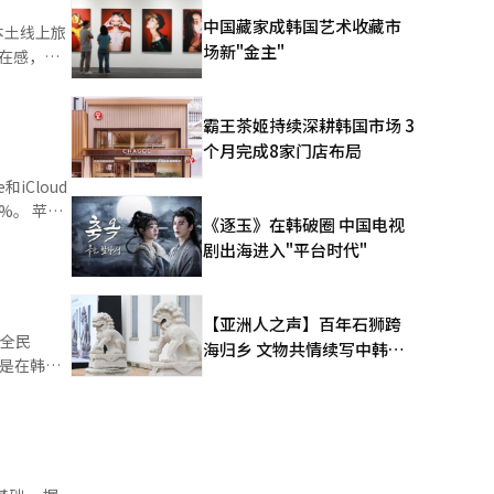
可能存在差
中国藏家成韩国艺术收藏市
本土线上旅
流失的客户
场新"金主"
存在感，令
类并改善服
”后，在暑
霸王茶姬持续深耕韩国市场 3
个月完成8家门店布局
nb分别同比
iCloud
Trip
 苹果
《逐玉》在韩破圈 中国电视
用户增长。
，超出市场
剧出海进入"平台时代"
NOL”新
安装量为
携程虽然用户
【亚洲人之声】百年石狮跨
“全民
海归乡 文物共情续写中韩人
牌，是中国
文新篇
.11美
扩大海外市
：即便每月
用户样本及
对
0%，青年
。
绩发布后，