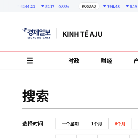
코
인
6244.21
52.17
-0.83%
796.48
5.19
-
SPI
KOSDAQ
정
보
时政
财经
all
menu
搜索
选择时间
一个星期
1个月
6个月