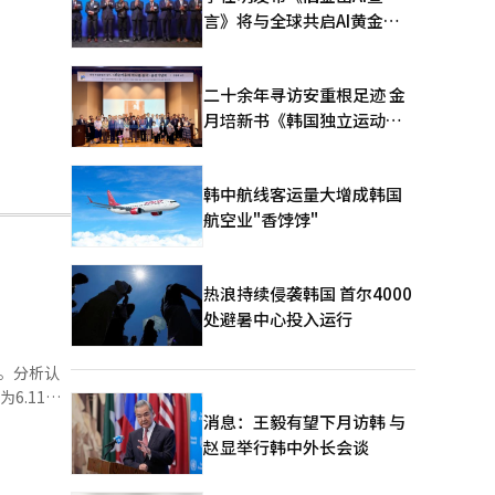
言》将与全球共启AI黄金时
代
二十余年寻访安重根足迹 金
月培新书《韩国独立运动圣
地：向旅顺口追问历史》出
版
韩中航线客运量大增成韩国
航空业"香饽饽"
热浪持续侵袭韩国 首尔4000
处避暑中心投入运行
高。分析认
6.11万
来，쿠팡的
消息：王毅有望下月访韩 与
前的最高纪
赵显举行韩中外长会谈
9800亿
卡支付额进