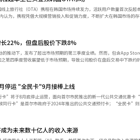
调查未包括账户转账、现金和礼品卡支付额，因此与各企业的实际销售额
线上旅行社（OTA）携程在韩国市场持续发力，活跃用户数量首次反超
范锡在前一天举行的第二季度业绩电话会议上表示，因个人信息泄露事件而
”。业内认为，携程凭借大规模营销投入和促销力度，不断扩大在韩国市场的
流失的客户正在回来，支出水平也在恢复。”他还表示：“将扩大商品种
和时间。”※ 本报道经人工智能（AI）系统翻译与编辑。
195.4%，位居韩国旅游平台首位。继今年6月首次反超“NOL”和“Yeogi
活跃用户为
长22%，但盘后股价下跌8%
，“Yeogi”为440.6712万人，增幅仅2.5%。另两家平台Agoda和Airb
强劲的推动下，发布了超出市场预期的第三季度业绩。然而，包含App Store和
重已由2024年上半年的13%提高至去年的37%。今年3月起推出常态化“
之第四季度营收展望低于市场预期，导致公司股价在盘后交易中下跌约8%。
、Kakao Pay等本地支付平台合作，6月启动暑假品牌营销活动，共同推动
026财年第三季度（4月至6月）营收同比增长16.4%，达到1094亿美元
先。上月携程App新增下载安装量达到51.5万次，同比增长17.6%，“
美元，同比增长27%。每股收益（EPS）为
.7%，“Yeogi”新增安装量为38.9万次，同比下降7.3%。Agoda新增
3亿美元，同比增长
月停运 "全民卡"9月接棒上线
Cloud和Apple Music等服务营收为307
.0%，位居首位，“Yeogi”以172.7万小时紧随其后，同比增长2.6%。
美元。 包括中国大陆、香港和台湾在内的华人市场营收为
行卡”将于8月底停止运营，面向首尔市民推出的新一代公共交通优惠卡
6.95万小时，增速居所有平台之首，但整体排名仍仅位列第四。 携程总部位于中
了两位数的增长。然而，仍低于市场预期的约197亿美元。 本季度的利润增长还
下拥有携程、“去哪儿”及“天巡”（Skyscanner）等多个知名旅游品
税退税使得产品销售后的利润率提高了约2个百分点，每股收益也增加了约0
”基础上，叠加面向首尔市民的青年优惠等地方特色政策推出的服务。 新政策将青
目前，携程提供机票、酒店、交通及旅游体验等一站式预订服务，并持续
将小于公布的数字。 未来的业绩展望也未能满足投资者的期待。
39周岁，35至39周岁的市民今后也可享受青年优惠返现。 “全民卡”采用自
户数据，并不能完全代
的12%增长。 苹果首席执行官蒂姆·库克表示：“由于高端
户公共交通实际使用情况，自动适用比例返现或定额返现中更优惠的方案
或全球市场份额。IGAWorks方面表示，本次数据基于超过4300万个
应无法满足需求。”尤其是在Mac产品线中，出现了供应不足的情况。 投资者
将成为未来数十亿人的收入来源
约合人民币289元），用户也可按比例获得返现，其中普通用户返现比例为2
推算，因此与企业自行公布的数据或其他机构统计结果可能存在一定差异
反应不如对服务业务低于预期的增长和低迷的第四季度展望敏感。苹果股价在业