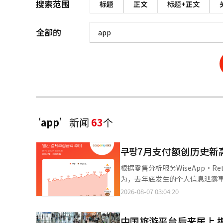
搜索范围
标题
正文
标题+正文
全部的
‘app’
新闻
63
个
쿠팡7月支付额创历史新高
根据零售分析服务WiseApp·
为，去年底发生的个人信息泄露事
亿韩元，比去年同月的5.76万
2026-08-07 03:04:20
支付估算金额曾出现下降趋势。
录。外卖应用쿠팡이츠也保持了增
中国旅游平台后来居上 
增加了21%。쿠팡이츠同样创下了