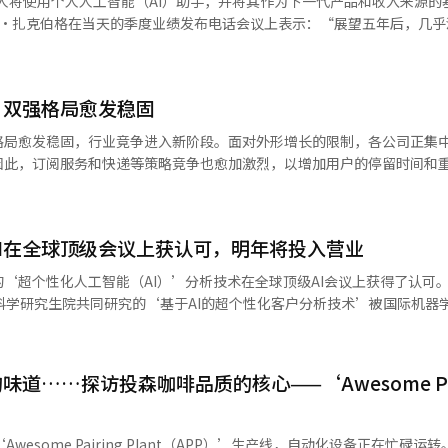
人将使用个人人工智能（AI）助手，并将其作为下一代产品和收入来源的基
报道经人工智能（AI）系统翻译与编辑。
往新韩银行、现代卡、三星卡、BC卡、KB国民银行、NH农协银行、韩
，马克·扎克伯格在当天的季度业绩发布电话会议上表示：“展望五年后，几
行、K银行等主要金融机构营业网点，或通过各发卡机构官网及手机应用程序
” 扎克伯格表示，个人AI助手可以在财务、健康、人际
的未来迈进，WhatsApp和
限再延长一个月。预付费版“气候同行卡”可充值至8月31日，使用期限延
要。”他还表示：“WhatsApp已经成为用户与Meta AI互动的主要平
至本月29日，“全民卡”累计注册用户已突破
，双强格局愈发稳固
的层面，视代理型AI助手市场为下一代增长动力。扎克伯格强调，Meta正
增100万人。 韩国国土交通部大都市圈广域交通委员会委员长
产品和收入来源的基础。 Meta在本季度通过WhatsApp和
格局愈发稳固，行业竞争进入新阶段。面对外形增长的限制，各公司正集
市协商，成功避免了“气候同行卡”停运可能带来的优惠空档，也进一步
业AI助手，目前已在超过100万家企业中应用。Meta预计将把在企业服务中
因此，订阅服务和快递等策略竞争也愈加激烈，以增加用户的停留时间和
2026年上半年，外卖平台的月活跃用户（MAU）约为2900万，显示出
5.5亿美元（约合12.31万亿韩元）下降了91%。AI数据中心和计算基础
的上半年最高点，但仍未突破3000万大关。随着新用户的流入放缓，市场实
表示：“外卖平台整体用户规模自3月以来一直徘徊在2900万左右，外卖
累计亏损已达到约880亿美元。业绩发布后，Meta的股价下跌了约10%。 与
I在全球顶级会议上获认可，明年将投入营业
争明显。” 双强格局愈发明显。根据Wise App和Retail的数据，20
设施。Meta与黑石集团本周宣布将在美国德克萨斯州埃尔帕索合作建设一
继续保持行业第一。然而，与今年1月（2238万）相比，MAU的增长率仅为1
超个性化人工智能（AI）’分析技术在全球顶级AI会议上获得了认可。 新世界
在同一时期内，用户从1265万增加到1299万，增长了2.7%，紧追其后
科学研究生院共同研究的‘基于AI的超个性化客户分析技术’被国际机器
经人工智能（AI）系统翻译与编辑。
和代表公共外卖应用的땡겨요的用户数量均出现下降。요기요的用户从今
了9.7%（42万）。而땡겨요的用户从300万骤减至218万，下降幅度达到27.
，新世界百货将约2亿条线上线下的购物数据
幅度最大的。由于政府的公共外卖应用激活消费券项目结束后，曾短暂增
能够自主理解和学习。这一技术不仅基于简单的购买历史，还建模了店内访
道……探访投森咖啡品质的核心——‘Awesome Pai
45万）的MAU在去年12月到今年6月连续7个月下降。 随着外卖应用市场进
基础。 应用该技术后，即使打开相同的新世界百货应用程
，运营策略也随之改变。与其增加新用户，不如吸引竞争对手的客户，以
会完全不同。例如，平时对体育感兴趣的40岁男性会看到足球观赛旅行产
为影响业绩的关键变量。 最积极的公司是运营쿠팡이츠的쿠팡。쿠팡通
女性则会看到意大利葡萄酒产地之旅和限量版葡萄酒展销活动的推荐。 新世界百
esome Pairing Plant（APP）’生产线，自动化设备正在忙碌运