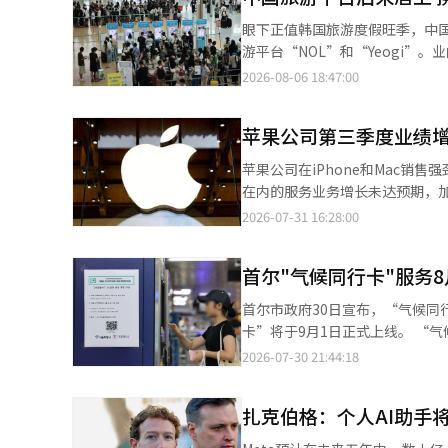
行抽样调查后得出的估算结果。
眼下正值韩国旅游度假旺季，中国
异。此外，쿠팡Inc的董事长金
游平台“NOL”和“Yeogi
正在逐渐回归。金范锡表示：“
本土企业压力山大。 6日，人工智能（AI）企业IGAWorks发布数据显示，上月携程韩国App月活跃用户数（MAU）
2026-08-06 18:47:00
务，以便客户能够节省更多的费用
达到554.3015万人，同比增长
期旅游高峰期间继续保持领先优势。 相较携程的势如破竹，韩国本土旅游平台增长势头放缓。“NOL”月
苹果公司第三季度业绩增
544.9077万人，同比增长17.5%
增长5.8%和8.1%。 分析称，携程近年来持续加大在韩国市场的营销和投资，拉动用户快速增长。根据IGAWorks的
苹果公司在iPhone和Mac销售
数据，携程在韩国旅游业广告投放比
在内的服务业务增长未达预期，加
Time”特价活动，并与Naver
公司于30日（当地时间）公布，2
2026-07-31 16:28:00
新增用户人数方面，携程同样遥遥领
预期的约1087亿美元，创下第三季度历史最高营收。 净利润约为298亿
增安装量为50.7万次，同比增长10
2.02美元，超出市场预期的1.89美元。 iPhone和Mac的销售推动了业绩增长。iPhone营收为54
23.7万次，同比下降0.7%。 不过，在用户使用时长方面，本土平台仍保持领先优势。“NOL”上月用户总使用时长
首尔"气候同行卡"服务8
21.7%；Mac营收为104亿美元，同比增长28.7%。 相对而言，App Store、i
达到202.7万小时，同比增长29
亿美元，同比增长12.1%，但未达到市场预期的约312亿
首尔市政府30日宣布，“气候同
总使用时长同比大幅增长72.5%至9
188亿美元，同比增长22.4%，恢复
卡”将于9月1日正式上线。 “气候同行卡”是首尔市政府于2024年推出的公共交通预付卡；“全民卡”则是在韩国
国上海，成立于1999年。集团旗
受到美国政府关税退税的影响。关
全国性公共交通优惠卡“K-Pass
2026-07-30 21:44:18
最大的在线旅游服务企业之一。
元。如果不考虑关税退税的影响，实际利润增长幅度
年优惠适用年龄由原来的34周岁扩大至
场布局，近年来不断加码韩国市场投资。 值得注意的是，本次统计结果仅基于韩国移动应用用
苹果预计第四季度营收将同比增长约9%，低于市场预期
动择优返现机制，系统会根据用
表各平台在韩国市场的实际交易规模
半导体生产能力不足，部分产品的供
扎克伯格：个人AI助手
公共交通支出不足6.2万韩元（
应用使用行为，通过AI模型进行
iPhone和Mac的强劲销售
用户为30%。 目前，已使用“K-Pass”的首尔市民无需重新申领新卡，即可自动享受首尔市推出的青年优惠政策。