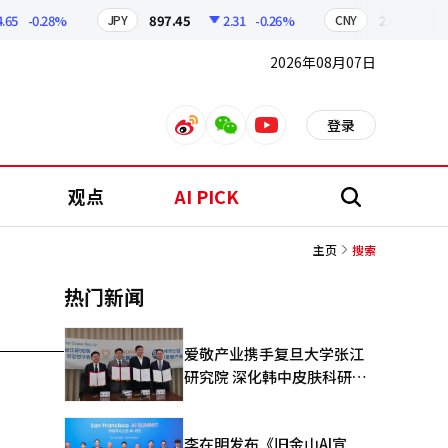
5
-0.28%
897.45
2.31
-0.26%
210.60
0
JPY
CNY
2026年08月07日
登录
weibo
weixin
youtube
观点
AI PICK
搜
索
主页
搜索
热门新闻
爱敬产业携手复旦大学张江
研究院 深化韩中皮肤科研合
作
李在明发布《旧金山AI宣