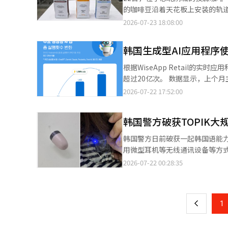
务Wow会员，将购物、在线视频
货基于此次成果，计划在明年初将
的咖啡豆沿着天花板上安装的轨道
的“锁定”效果。 实际上，订阅策
员工制定营销和促销策略，充当‘办公AI助手’的角色。 通过对该
产线的工人仅有8名，整个过程从
2026-07-23 18:08:00
据，自引入订阅服务以来，主要零
购买金额（客单价）最高可提升46%。 新世界百货营业战略负责人李成焕表示：“未来，新世界百
于2022年7月竣工，今年迎来
最高。 배민则通过其快递服务배
术提升客户体验和零售创新，强化数据驱动的决策
首个将咖啡烘焙和甜点生产系统
平台上的停留时间，并建立将其
韩国生成型AI应用程序使
简单的咨询和内容制作向营业决策
国门店供应1900吨咖啡豆，相
争已经超越了简单的食品订单中
习了内部专家工作经验的AI导师‘嗨’投入实际工作中。 随着新世
能力，能够根据未来门店扩张的需求增加供应量。 APP的核心差异化在于‘
根据WiseApp Retail
指出：“如果构建涵盖食品和多
分析和商品规划领域的AI竞争预
减少人工干预。过去，工人需要亲
超过20亿次。 数据显示，上个月主要生成型AI应用程序如聊天GPT、谷歌Gemini、Claude、Perplexity、GrokAI、
大的增长机会。”
然后送入生产线。 对咖啡豆质量至关重要的异物管理也非常严格。生豆经过风力筛选、石头分离、金属探测和色彩筛
A-dot和Luton的总使用次数达
2026-07-22 17:52:00
选等四个步骤，确保异物被去除
9300万次相比，增长了39.5%。 此外，上个月主要生成型AI应用程序的安装比例为89.1%，这意味着每10名韩国智
检测，建立了从生豆入库到成品出库的多层次质量管理体系。
能手机用户中就有9人安装了其中一款应
韩国警方破获TOPIK大
亚、巴西、危地马拉、埃塞俄比
天GPT在今年上半年被统计为增
烘焙约15分钟。500至600
（AI）系统翻译与编辑。
韩国警方日前破获一起韩国语能力
便热量向上散发。 特别引人注目的是咖啡豆的输送方式。与一般通过气压推送咖啡豆的方式不同，采用了‘Z-桶’系
用微型耳机等无线通讯设备等方式进行作弊，目
统。因为烘焙后的咖啡豆组织较
作弊的中国籍中介A某因涉嫌妨
2026-07-22 00:28:35
页
破损，保持质量。投森咖啡生产
的两名团伙成员立案调查，同时继续追查其他同伙。 此外，警方还对1
少咖啡豆的破损，我们选择了这种方式。” 包装工序同样由机器人主导。咖啡豆在自动
每次代考可获得80万韩元（约合
一
称为“蜘蛛机器人”的Delta
伙支付费用、委托作弊或代考的101名中国籍考生立案调查。 警
清扫机在生产线周围移动，管理微小的灰尘。 投森咖啡计划以APP为前哨基地，进
上
1
韩国高校、研究生院、奖学金，办理签证
咖啡的美式咖啡销量达4900万杯
年10月至去年11月，在小红书
年进行了‘黑色背景’和‘香气
无线设备作弊收费约200万韩元，代考