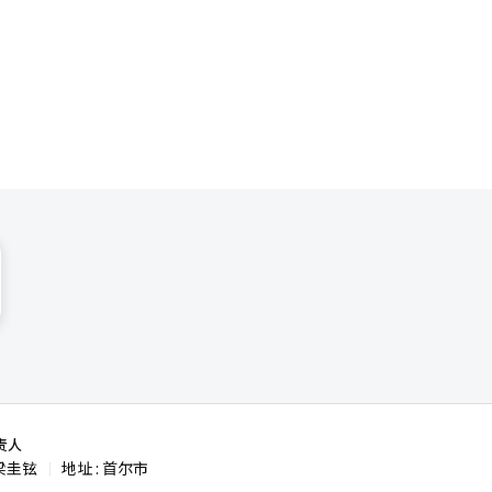
一步扩大消
生。 具
进入考场。
ome
与编辑。
通过国际刑
侦查能力，
责人
梁圭铉
地址 : 首尔市
|