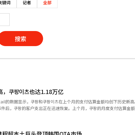
关键词
记者
全部
搜索
，쿠팡이츠也达1.18万亿
Retail的数据显示，쿠팡和쿠팡이츠在上个月的支付估算金额均创下历史新
件后，쿠팡的客户支出正在迅速恢复。上个月，쿠팡的月度支付估算金额为
亿增加了6%，创下月度最高纪录。自去年11月底发生个人信息泄露事件以
然而，今年以来，用户数量和支付规模逐渐恢复，上个月的金额超过了之
长势头。上个月，쿠팡이츠的支付估算金额为1.18万亿韩元，比去年同月的
携程超本土巨头登顶韩国OTA市场
月度最高纪录。此次调查是WiseApp·Retail对韩国人的信用卡和借记