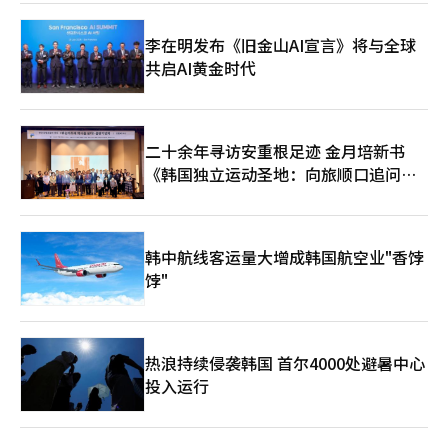
李在明发布《旧金山AI宣言》将与全球
共启AI黄金时代
二十余年寻访安重根足迹 金月培新书
《韩国独立运动圣地：向旅顺口追问历
史》出版
韩中航线客运量大增成韩国航空业"香饽
饽"
热浪持续侵袭韩国 首尔4000处避暑中心
投入运行