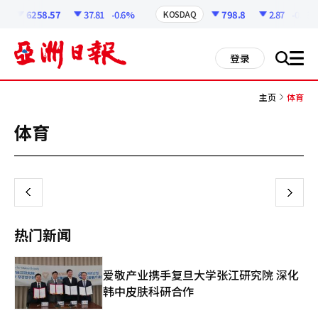
코
인
6258.57
37.81
-0.6%
798.8
2.87
-0.36%
KOSDAQ
정
보
all
登录
搜
men
索
主页
体育
体育
页
一
上
下
一
热门新闻
页
爱敬产业携手复旦大学张江研究院 深化
韩中皮肤科研合作