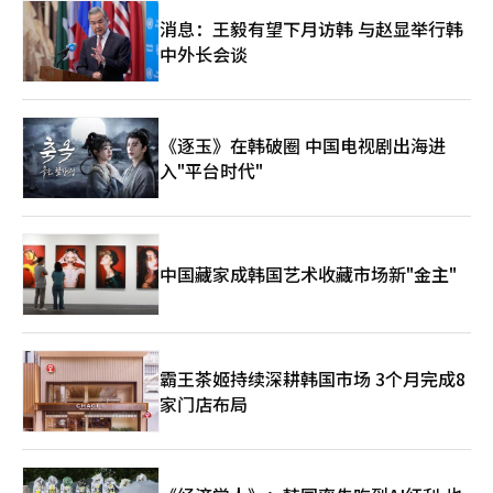
消息：王毅有望下月访韩 与赵显举行韩
中外长会谈
《逐玉》在韩破圈 中国电视剧出海进
入"平台时代"
中国藏家成韩国艺术收藏市场新"金主"
霸王茶姬持续深耕韩国市场 3个月完成8
家门店布局