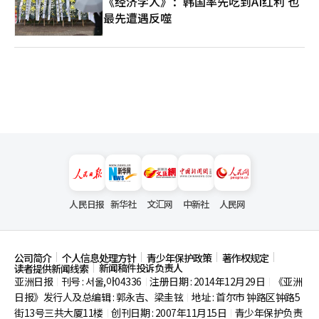
《经济学人》：韩国率先吃到AI红利 也
最先遭遇反噬
人民日报
新华社
文汇网
中新社
人民网
公司简介
个人信息处理方针
青少年保护政策
著作权规定
新闻稿件投诉负责人
读者提供新闻线索
亚洲日报
刊号 : 서울,아04336
注册日期 : 2014年12月29日
《亚洲
|
|
|
日报》发行人及总编辑 : 郭永吉、梁圭铉
地址 : 首尔市
钟路区钟路5
|
街13号三共大厦11楼
创刊日期 : 2007年11月15日
青少年保护负责
|
|