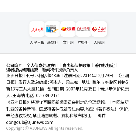
人民日报
新华社
文汇网
中新社
人民网
公司简介
个人信息处理方针
青少年保护政策
著作权规定
新闻稿件投诉负责人
读者提供新闻线索
亚洲日报
刊号 : 서울,아04336
注册日期 : 2014年12月29日
《亚洲
|
|
|
日报》发行人及总编辑 : 郭永吉、梁圭铉
地址 : 首尔市
钟路区钟路5
|
街13号三共大厦11楼
创刊日期 : 2007年11月15日
青少年保护负责
|
|
人 : 王海纳 电话 : 02-739-2171
《亚洲日报》将遵守互联网新闻委员会制定的伦理纲领。
本网站所
|
刊登的各种新闻、信息和各种专题专栏内容, 均受《著作权法》
保护,
未经协议授权, 禁止随意转载、复制和散布使用。
邮件 :
|
dongclub@ajunews.com
Copyright ⓒ AJUNEWS All rights reserved.