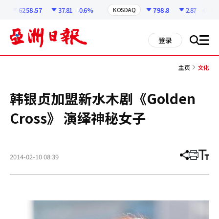
코
인
6258.57
37.81
-0.6%
798.8
2.87
-0.36%
KOSDAQ
정
보
all
登录
搜
men
索
主页
文化
韩银贞加盟新水木剧《Golden
Cross》 演绎神秘女子
2014-02-10 08:39
分
打
调
享
印
整
文
大
章
小