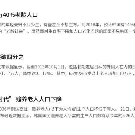
税调整方案，并表示该项方案是经与大国家党方面商讨决定的。 韩国党政双
税标准将由目前的6亿韩元增加至9亿韩元。 综合房地产税的计算标
有40%老龄人口
0.5%，6-12亿韩元为0.75%，12亿韩元以上为1%。目前的计算标准
元为2%，94亿韩元以上为3%。 本次综合房地产税调整方案还单独制
的年轻夫妇不只少生，有些甚至不想生育。到2018年，预计韩国有14%
税幅度为60-65岁为10%，65-70岁为20%，70岁以上老人将得到3
实的“老龄社会”。虽然面对生育率下降和人口老化问题的国家不只韩国一
政策是针对“一户一宅”的老龄用户，预计受惠人口将为1万户。 根据上述
人。在经济合作与发展组织发达经济体中，韩国曾经是其中一个生育率最
为15亿韩元的住宅（综合房地产税735万韩元），即使没有对老龄用户
率已跌至最低。人口老化的速度超过了邻国日本和中国，甚至是先进的欧洲
20亿韩元的住宅，纳税额将由目前的1210万韩元减少至290万韩元。 此外，
岁以上的老年人口比例将在2018年增加到14%，比日本快了6年，比发达
额进行大幅下调，纳税标准由目前的3亿韩元提高至5亿韩元；15亿韩元
突破四分之一
国有将近40%的人口是老人，比例或许是世界最高，这将给韩国财政造成沉重
上为2%。 同时，企划财政部还决定将综合房地产并入财产
4%；企划财政部7月发表报告警告，到了2050年，随着养老金和医疗保
布数据显示，截至2013年10月1日，包括长期定居日本的外国人在内的
地产税转换为单一税制或累进税制。
。这将严重威胁韩国健全的财政状况，甚至会为劳动密集型制造业和出口
7％。 其中，65岁及65岁以上老人增加110万人，达到
国工商联合会的高级研究员李圣植指出，韩国企业因此将面对劳工短缺、
分之一，达到25．1％。15岁至64岁劳动年龄人口减少116．5万人，至7
形势“十分严峻”。韩国发展研究所指出，进入老龄化社会，工作时间可
致生产力进一步下降。到了2030年，劳动力萎缩将导致韩国的常年增长
龄化，成为全球老龄化比例最高的国家之一。 法新社说，日本政策制定者
对劳动力严重短缺的问题，经济学家大多预计问题会在2019年之后才会浮
时代” 赡养老人人口下降
困扰。日本政府警告，如果按照现有人口发展态势，日本老年人口比例在2
龄化社会的到来。韩国生育率偏低的因素很多，其中一个是高度竞争的学
外，日本政府虽然考虑引入外来劳动力的相应政策，
年到达高峰，赡养老人(以下为人均)的生产人口将低于两人。 21日，经济合作
及妇女结婚生子，事业与家庭难兼顾，有家庭的妇女在职场不受重视。受
布最近数据显示，韩国国民赡养老人所需的生产人口数将从今年的5.26人降
他只要和丈夫一起过着二人世界的家庭生活，不想为儿女的事情烦恼或为他
进入老龄化时代。 韩国赡养老人的生产人口自1950年的15.79
测，从目前的情况来看，2016年赡养老人的生产人口将降至4.94人。 韩国今年的