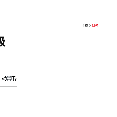
主页
财经
级
分
打
调
享
印
整
文
大
章
小