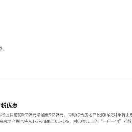
载。
产税优惠
将由目前的6亿韩元增加至9亿韩元，同时综合房地产税的纳税对象将由现
产的纳税标准提升至目前的两倍，即80亿韩元，税率也大幅下调。 韩国企划财