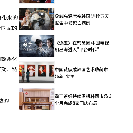
极端高温席卷韩国 连续五天
济带来的
报告中暑死亡病例
上国家的
《逐玉》在韩破圈 中国电视
剧出海进入"平台时代"
财政恶化
行动，特
中国藏家成韩国艺术收藏市
场新"金主"
霸王茶姬持续深耕韩国市场 3
数的
个月完成8家门店布局