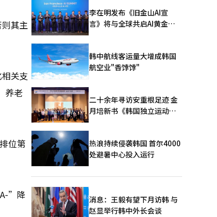
李在明发布《旧金山AI宣
言》将与全球共启AI黄金时
否则其主
代
韩中航线客运量大增成韩国
航空业"香饽饽"
化相关支
、养老
二十余年寻访安重根足迹 金
月培新书《韩国独立运动圣
地：向旅顺口追问历史》出
版
国排位第
热浪持续侵袭韩国 首尔4000
处避暑中心投入运行
A-”降
消息：王毅有望下月访韩 与
赵显举行韩中外长会谈