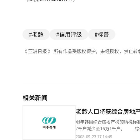
#老龄
#信用评级
#标普
《 亚洲日报 》 所有作品受版权保护，未经授权，禁止转
相关新闻
老龄人口将获综合房地
明年韩国综合房地产税的纳税标准
7千户减少至16万1千户。 综合房地产税也将从1-3%降低至0.5-1%，对60岁以上的“一户一宅”老龄用户将免
除10-30%的税额；对商业用房地
2008-09-23 17:14:49