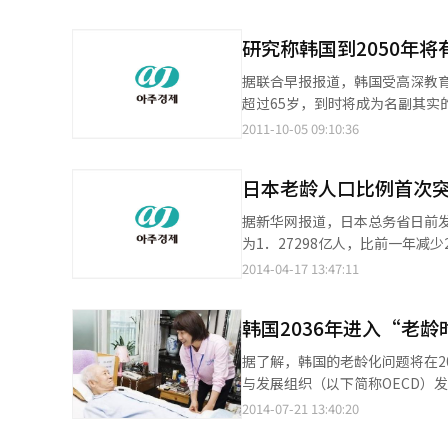
政部23日正式公布以上综合房地产
方协商决定，从明年开始综合房地产税的纳
研究称韩国到2050年将
准也有所改动，即低于6亿韩元时为
元为1%，3-14亿韩元为1.5%，14-94以韩
据联合早报报道，韩国受高深教育
定了针对老龄人口的减免税制度，减免
超过65岁，到时将成为名副其
房地产税减免优惠。不过，这一优惠
这问题上的演化速度却是快得惊
2011-10-05 09:10:36
综合房地产税调整方案，目前市值
但40年后的今天，韩国的生育
惠，纳税额将约为120万韩元；市值
三星经济研究所的数据，韩国65
党政还决定对商业用房地产的纳税
日本老龄人口比例首次
了100年。到了2050年，韩
产税率为0.75%，15-45亿韩元为1.5%，45亿韩元以
的债务去年占国内生产总值的约3
据新华网报道，日本总务省日前发
税，并根据国际惯例，将综合房
涨，债务的比例将激增到138%
为1．27298亿人，比前一年减少21．7万人，降幅达0．1
济增长模式带来严重的后果。韩
3190万人，首次突破人口总数的四
2014-04-17 13:47:11
上涨导致成本增加的双重威胁，
人，32年来首次低于8000万人。 随着1947年至1949年前后“婴儿潮”时期出生的人相继进入65岁，加上低出生率
上老人对新技术的经验不足，将导
和长寿人口增加等因素，日本社会正加速老
跌到1.7%。韩国目前还没有面
韩国2036年进入“老龄
长期以来受老龄化和低出生率问题
许多公司已开始作准备，迎接老
接近40％，届时，社会劳动力将无法承担繁重的养老负担。 另
据了解，韩国的老龄化问题将在2036
度，推高了养育儿女的费用；以
却受到公众的强烈抵制。
与发展组织（以下简称OECD）发
的一名30多岁女博士生表示，
年的1.96人。赡养老人的生产人口下降也标志着韩国将
2014-07-21 13:40:20
人降至1997年的9.83人。有专家预