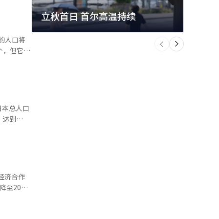
立秋首日 首尔高温持续
极端
为低于3亿韩
个
的人口将
前
一
0%的综合
下
个，但它在
高的国家，
的减免税优
国家。根据
国家法国快
以下的房地
负担。韩国
险的开支飚
日本总人口
为主导的经
老员工薪资
901万
能缩短，加
率从4%下
现。不过，
060年将
校教育制
过高深教育
至2036
们牺牲。