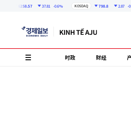
코
인
6258.57
37.81
-0.6%
798.8
2.87
-0.36
I
KOSDAQ
정
보
时政
财经
all
menu