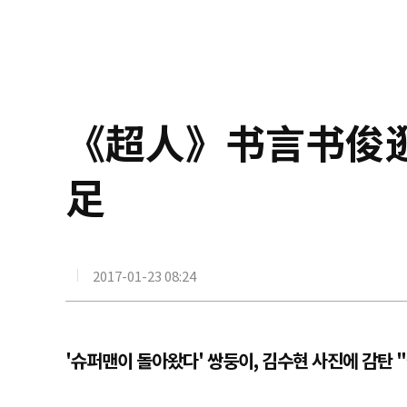
《超人》书言书俊
足
2017-01-23 08:24
'슈퍼맨이 돌아왔다' 쌍둥이, 김수현 사진에 감탄 