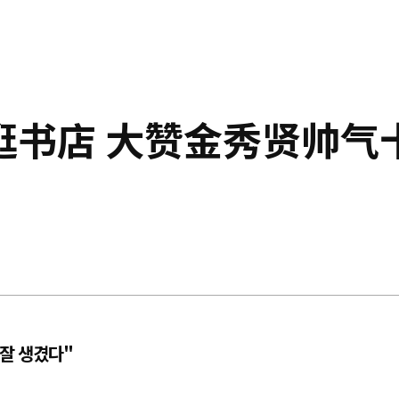
逛书店 大赞金秀贤帅气
"잘 생겼다"