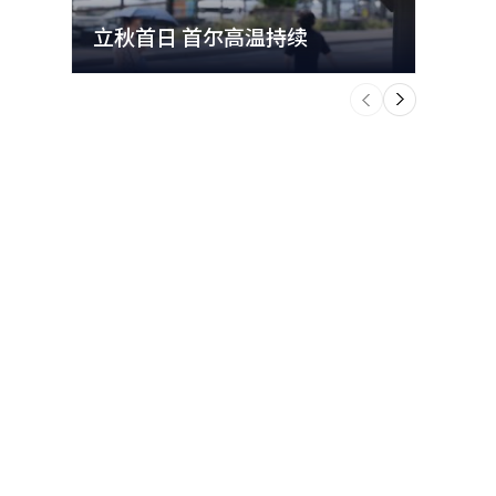
立秋首日 首尔高温持续
极端
个
前
一
下