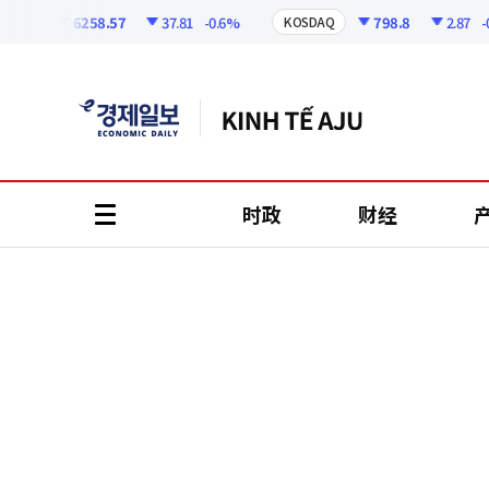
코
인
6258.57
37.81
-0.6%
798.8
2.87
-0.36
I
KOSDAQ
정
보
时政
财经
all
menu