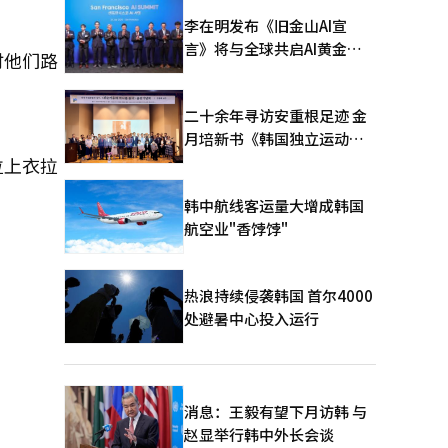
李在明发布《旧金山AI宣
言》将与全球共启AI黄金时
时他们路
代
二十余年寻访安重根足迹 金
月培新书《韩国独立运动圣
地：向旅顺口追问历史》出
拉上衣拉
版
韩中航线客运量大增成韩国
航空业"香饽饽"
热浪持续侵袭韩国 首尔4000
处避暑中心投入运行
消息：王毅有望下月访韩 与
赵显举行韩中外长会谈