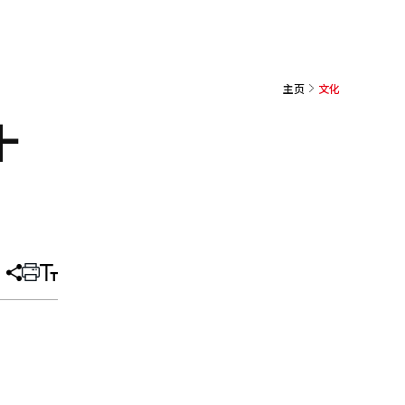
主页
文化
十
分
打
调
享
印
整
文
大
章
小