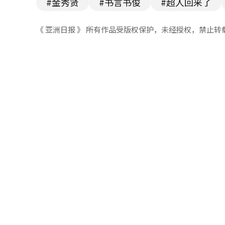
#金秀贤
#书言书俊
#超人回来了
《 亚洲日报 》 所有作品受版权保护，未经授权，禁止转