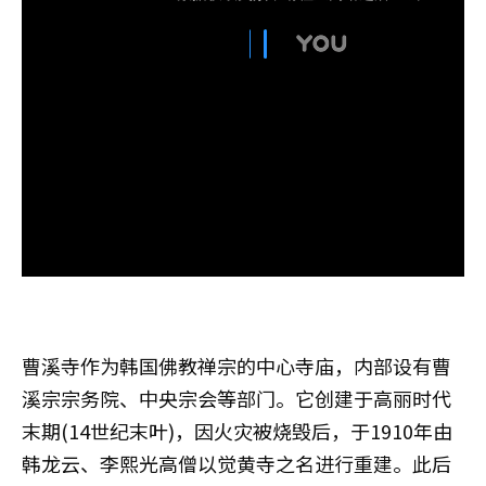
曹溪寺作为韩国佛教禅宗的中心寺庙，内部设有曹
溪宗宗务院、中央宗会等部门。它创建于高丽时代
末期(14世纪末叶)，因火灾被烧毁后，于1910年由
韩龙云、李熙光高僧以觉黄寺之名进行重建。此后