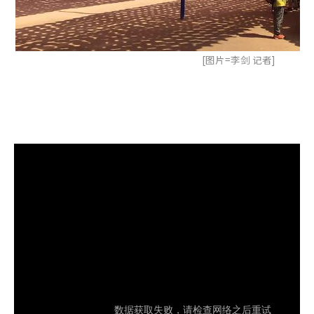
[图片=李剑 记者]