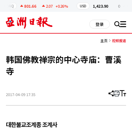
코
인
801.66
2.07
+0.26%
1,423.90
0
-0%
OSDAQ
USD
정
보
all
登录
搜
men
索
主页
视频报道
韩国佛教禅宗的中心寺庙：曹溪
寺
2017-04-09 17:35
分
打
调
享
印
整
文
大
章
小
대한불교조계종 조계사