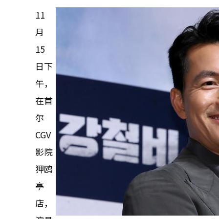
11
月
15
日下
午，
在首
尔
CGV
影院
狎鸥
亭
店，