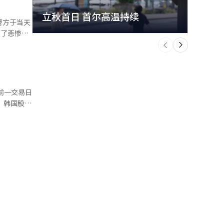
。 汽车
市场预期分
立秋首日 首尔高温持续
极端
回住房自
。警方于当天
着第
个
本月6
.306万套
前
一
籍裁判的性
近60%。
下
逐步反映至
 与此
遭到性接
，企业盈利
租”比率
，目前也没
前一交易日
保证金或月
身就是一个
市
税负的情
到此事，现
被清算，
组织内部是
的交易日
面。虽然发
7.4万亿
剧。 韩
和规章制度
有所减少。
正性受到质
已降至历史
用卡的使用