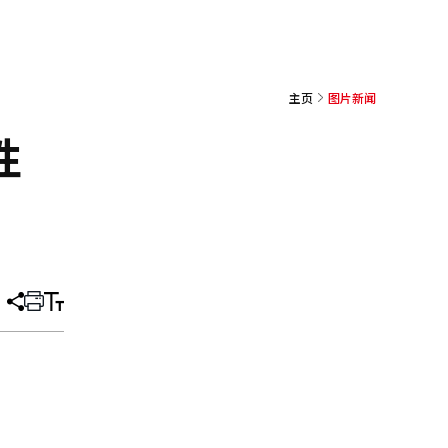
主页
图片新闻
性
分
打
调
享
印
整
文
大
章
小