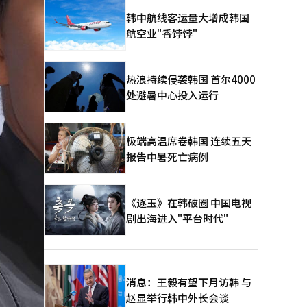
韩中航线客运量大增成韩国
航空业"香饽饽"
热浪持续侵袭韩国 首尔4000
处避暑中心投入运行
极端高温席卷韩国 连续五天
报告中暑死亡病例
《逐玉》在韩破圈 中国电视
剧出海进入"平台时代"
消息：王毅有望下月访韩 与
赵显举行韩中外长会谈