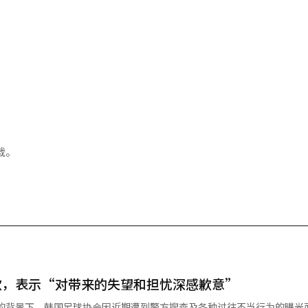
载。
歉，表示“对带来的失望和担忧深感歉意”
佳的背景下，韩国足球协会因近期遭到警方搜查及各种过往不当行为的曝光