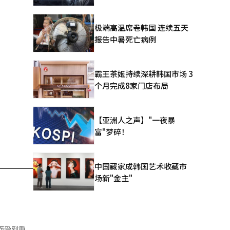
极端高温席卷韩国 连续五天
报告中暑死亡病例
霸王茶姬持续深耕韩国市场 3
个月完成8家门店布局
【亚洲人之声】"一夜暴
富"梦碎！
中国藏家成韩国艺术收藏市
场新"金主"
而受到重