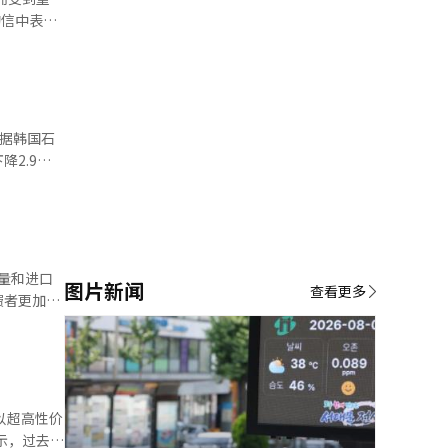
乐和喜悦，
就和努力不
化的透明度
降2.9韩
翻译与编
图片新闻
查看更多
费者更加重
。 此
第八次石油
2018年
工智能
年的最高纪
0吨的
销商MZ