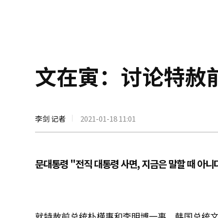
文在寅：讨论特赦
李剑 记者
2021-01-18 11:01
문대통령 "전직 대통령 사면, 지금은 말할 때 아니
就特赦前总统朴槿惠和李明博一事，韩国总统文