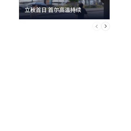
洞设立
上升。今年
立秋首日 首尔高温持续
极端
”，注重材
逐渐成为旅
个
1日，大创
前
一
suhiro
下
轻人。LF
上为回头
牌化妆品
外
54.3%
5年销售额
和重视秩序
亿韩元。与
人，同比增
K-美容产
产品的购
的趋势扩