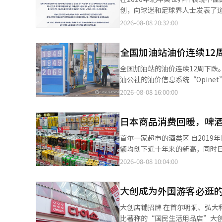
创，向球迷和足球界人士发表了道歉声明。 据8日联合新闻社报道，韩国足球协会在致
示：“对于2026年北中美世界杯
2026-08-08 20:32:00
道：“我们本应通过对进球的执
但最近我们失去了本应履行的职能，处于一种令人痛心的境
全国加油站油价连续12
卡片使用情况。”并表示：“我
会因此事而被误解或贬值。” 协会还表示：“我们将深刻铭记来自各方的批评与指责，并将其视为彻底改革的机
全国加油站的油价连续12周下跌。不
会。”并承诺：“为了更好的韩
油公社的油价信息系统“Opine
和道德标准，以符合外界日益提高的要求。” 协会表示：“我们将全力以赴，尽快
元，记录为1866.2韩元。 从地区来看，首尔的油价为1909.1韩元，较上周下降1.0韩元，仍是最贵的城市。大邱的油
2026-08-08 16:00:00
年的A级比赛和亚洲杯准备，以及扩大主席选举团等政策任
价则下降3.8韩元，达到1840.6韩元，是全国最低的。 按品牌来看，GS C
够以足球本质的价值赢得大家的欢
高；而经济型加油站的价格为1858.0韩元，最低。 柴油价格也有所下降
辑。
日本商品消费回暖，啤
3.6韩元，记录为1849.2韩元。 国际油价同样呈现下跌趋势。这被解读为美国与伊朗之间关于霍尔木兹海峡航行的谈
判预期增强所致。 作为进口原油价格基准的迪拜油价较上周下降1.4美元，记录为79.5美元每桶。国际汽油价格下降
首尔一家超市的酒类区 自2019年日本产品抵制运动以来，日本商品消费逐渐回暖。上半年日本啤酒的进口量和进口
11.0美元，记录为104.6美元，国际汽车用
额均创下近十年来的新高，同时
周后反映在国内加油站的价格上。
视价格、质量和个人喜好，而对在日本旅行时接触
2026-08-08 10:04:00
外，政府为减少国际油价波动对
年上半年日本啤酒的进口量达到58
最高价格与第七次相同。最高价格为
的42962吨和2019年的4153
（AI）系统翻译与编辑。
大创成为外国游客必逛的
录3929万美元16.9%。日本
46.9%，比去年同期的38.0%上升了8.9个百分点。 便利店和大型超市的
大创店铺招牌 在首尔明洞、弘大和成寿洞的大创门店前，外国游客们早晨就手提购物袋排起了长队。这家以超高性价
日本啤酒销售额同比增长30.2%
比著称的“国民生活用品店”大创，如今已成