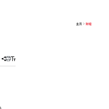
主页
财经
分
打
调
享
印
整
文
大
章
小
熟。