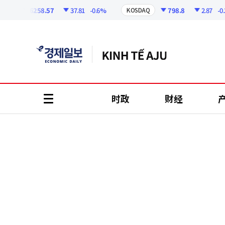
코
인
6258.57
37.81
-0.6%
798.8
2.87
-0.36
KOSDAQ
정
보
时政
财经
all
menu