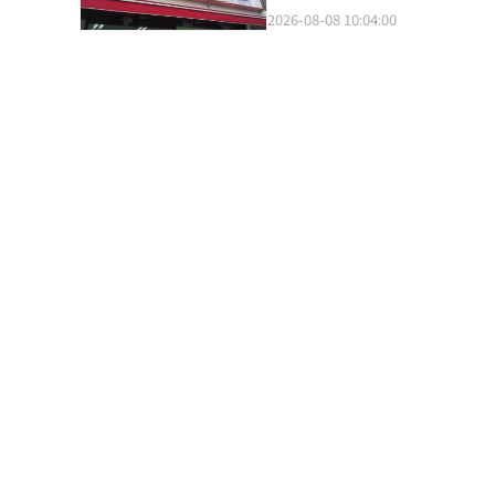
Beverage统计的今年上半年
年内，海外卡在大创的支付金额增长率
2026-08-08 10:04:00
的“札幌啤酒摊”快闪店吸引了4万7000人，销售了
上半年（1月至6月）的同比增长率也达到了100%。 目前，大创每月推出
本时尚企业东京基地上个月在首
便捷的社区门店网络，吸引了大
料和缝制的完美度。东京基地在推出编辑
游必逛的地方。因此，大创正在
本品牌的数量也在增加。现代百货集团旗
在江南站的街道上新开了一家大型门店。 吸引外国游客的主要原因无疑是“超高性价比的K-美
和Kamiya等约20个日本品牌在
韩元以下的惊人价格推出的护肤和基础化妆品
运营的编辑店Raum中，2024年
售量最高的“上半年新款最佳”
客。2024年春夏季节的平均客单价相比2026年春
一半的价格，卓越的产品性能与K-
关。东亚研究院与日本国际文化会馆
国游客的特殊需求与国内消费者的
的韩国人对日本持有良好印象，这
达到4兆5363亿韩元，同比增长1
的国民性（66.9%）”位居第一，其次是“
2021年约2兆6000亿韩元的销售额相比，仅四年时间
在扩大商品消费的接触面。根据日
是低价生活用品店，而是涵盖K-
长18.6%，成为各国游客中访
品的需求也在不断增加。”※ 本
买，但现在消费者更关注价格、
大，啤酒和时尚的需求基础也在不