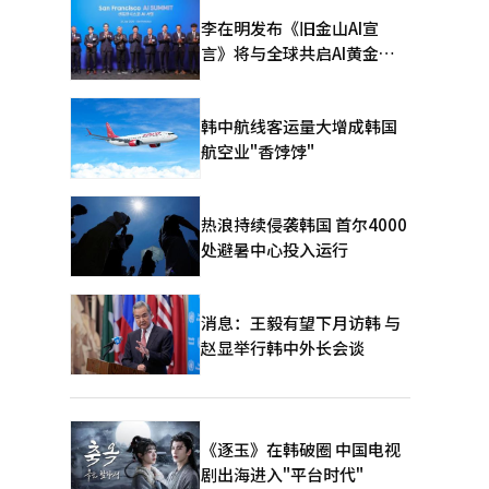
李在明发布《旧金山AI宣
言》将与全球共启AI黄金时
代
韩中航线客运量大增成韩国
航空业"香饽饽"
热浪持续侵袭韩国 首尔4000
处避暑中心投入运行
消息：王毅有望下月访韩 与
赵显举行韩中外长会谈
《逐玉》在韩破圈 中国电视
剧出海进入"平台时代"