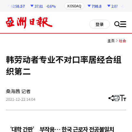
코
인
6258.57
37.81
-0.6%
798.8
2.87
-0.36%
KOSDAQ
정
보
all
登录
搜
men
索
主页
社会
韩劳动者专业不对口率居经合组
织第二
桑海茜 记者
2021-12-22 14:04
分
打
调
享
印
整
文
大
章
小
‘대학 간판’ 부작용… 한국 근로자 전공불일치