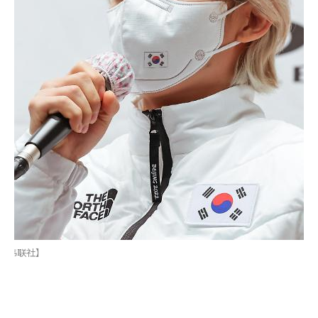
供 韩联社】