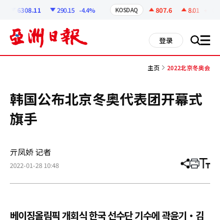
코
인
6308.11
290.15
-4.4%
807.6
8.01
+1.0%
KOSDAQ
정
보
all
登录
搜
men
索
主页
2022北京冬奥会
韩国公布北京冬奥代表团开幕式
旗手
亓凤娇 记者
2022-01-28 10:48
分
打
调
享
印
整
文
大
章
小
베이징올림픽 개회식 한국 선수단 기수에 곽윤기·김