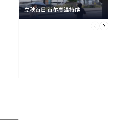
立秋首日 首尔高温持续
极端
个
前
一
下