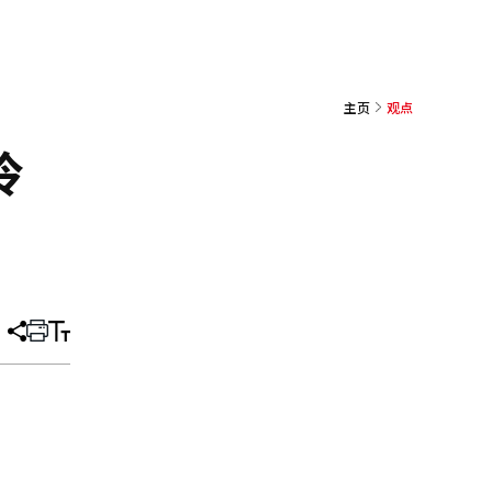
主页
观点
冷
分
打
调
享
印
整
文
大
章
小