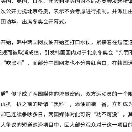
，美国、英国、日本、澳大利亚等国对本届冬奥会发起所
多次公开力挺北京冬奥，表示不会考虑进行抵制。并派出
表团访华，出席冬奥会开幕式。
相开始，韩中两国网友便开始互打口水仗，紧接着在短道
因犯规而被取消成绩，引发韩国国内对于北京冬奥会“判罚
奥“吹黑哨”，而部分中国网友也不分青红皂白，在韩国
矛盾”似乎成了两国媒体的流量密码，双方运动员的一个
，再扒一扒之前的所谓“黑料”，添油加醋一番，立刻成
们却已连续争吵多日，两国媒体对此可谓“功不可没”。
较大争议的短道速滑项目中，因大部分观众对于这一项目