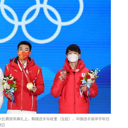
00米比赛颁奖典礼上，韩国选手车旼奎（左起）、中国选手高亭宇和日
社】