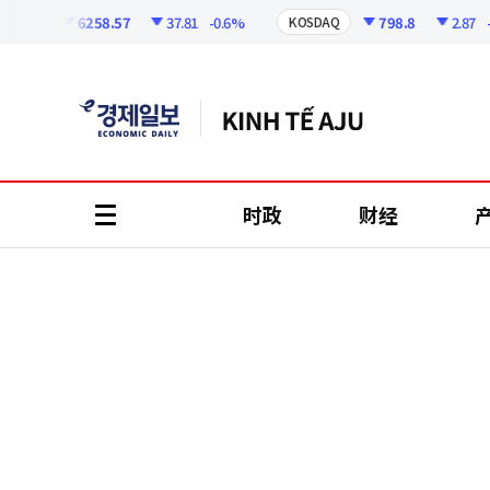
코
인
6258.57
37.81
-0.6%
798.8
2.87
-0.3
PI
KOSDAQ
정
보
时政
财经
all
menu