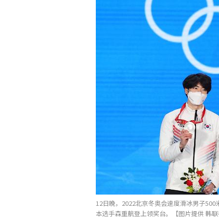
12日晚，2022北京冬奥会速度滑冰男子5
本选手森重航登上领奖台。【图片提供 韩联