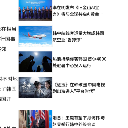
李在明发布《旧金山AI宣
言》将与全球共启AI黄金时
代
说在相当
韩中航线客运量大增成韩国
进行国事
航空业"香饽饽"
买邻
热浪持续侵袭韩国 首尔4000
处避暑中心投入运行
时不时地
《逐玉》在韩破圈 中国电视
长了韩国
剧出海进入"平台时代"
韩国开
消息：王毅有望下月访韩 与
赵显举行韩中外长会谈