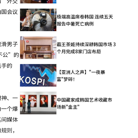
谓“外交
由国会议
极端高温席卷韩国 连续五天
报告中暑死亡病例
速滑男子
霸王茶姬持续深耕韩国市场 3
个月完成8家门店布局
不公”的
选手的
【亚洲人之声】"一夜暴
富"梦碎！
眼神、一
中国藏家成韩国艺术收藏市
场新"金主"
为一个爆
其间媒体
的规则，