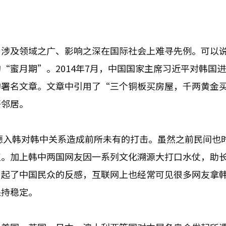
、涉及领域之广、影响之深在国际社会上难寻先例。可以
“蜜月期”。2014年7月，中国国家主席习近平对韩国
的署名文章。文章中引用了“三个铜板买房屋，千两黄金
好邻居。
萨德入韩对韩中关系造成前所未有的打击。虽然之前民间也
点。加上韩中两国网友因一系列文化溯源大打口水仗，助
引起了中国民众的反感，互联网上也经常可见很多网友拿
保持稳定。