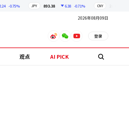
-0.75%
893.38
6.38
-0.71%
209.17
1.7
JPY
CNY
2026年08月09日
登录
weibo
weixin
youtube
观点
AI PICK
搜
索