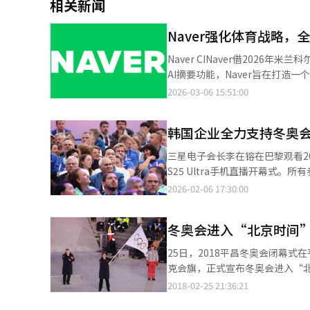
相关新闻
Naver强化体育战略，
Naver CINaver借202
AI摘要功能，Naver旨在打造一
冬季奥运会专题页面，提供比赛VO
2026-03-06 15:51:00
有项目和比赛将通过Naver体育
通过结合直播、社区、短视频内容
韩国企业全力支持冬奥
Chizich的“一起观看”功能
运会期间，通过Chizich一
三星电子会长李在镕在巴黎观看20
媒体和与现役及退役运动员的联合
S25 Ultra手机直播开幕式。所
播中。Naver体育主页上的“2
汽车集团通过研发技术支持冬季
2026-02-06 17:30:00
剪辑服务，发布由剪辑创作者、
会长强调科学训练系统的重要性。
员采访和现场气氛的短视频，Nav
队，并为选手提供家电设备以改善
天和休息室支持用户在观看比赛时
冬奥会进入“北京时间
遣专门团队为选手提供饮食和健康
博客、咖啡馆等现有UGC服务的
币捐赠支持大韩体育会，并开展全
25日，2018平昌冬奥会闭幕
享奥运比赛和运动员支持、比赛反
技术支持和真诚赞助成为韩国队成
克会旗，正式宣布冬奥会进入“
能也将引入。Naver将在奥运
2018-02-25 21:36:21
比赛摘要，自然衔接相关视频、
情况也将实时提供，开幕式和闭幕式