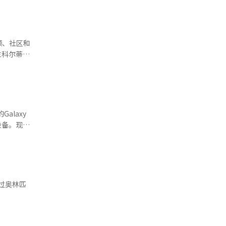
频、社区和
兰科尔蒂纳
，冬奥会的所
一部分，旨在
平台
尔滨冬季亚
大利现场流
alaxy
传统体育直
的设备。现代
r计划通过
术。郑义宣
亮点、运动
车国家
通过开放聊
项目，并派
知识iN、
u通过比特
区中自由分
队。企业的
过奥林匹
信息提供功
了然。通过
结果和奖牌
计划以此次