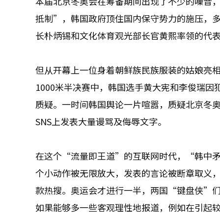
本届北京冬奥会在筹备期间出现了不少的噪音
抵制”，韩国政府顶住国内保守势力的施压，
长朴炳锡和文化体育观光部长官黄熙率领的代
但从开幕上一位身着朝鲜族民族服装的姑娘亮
1000米半决赛中，韩国选手黄大宪和李俊瑞
质疑。一时间韩国舆论一片喧嚣，质疑北京冬
SNS上发表大量谩骂及侮辱文字。
在这个“流量即王道”的互联网时代，“韩中
个小动作被无限放大，发表的言论被断章取义
款热搜。奥运会才进行一半，两国“键盘侠”
如果能够多一些客观理性地报道，例如在引起