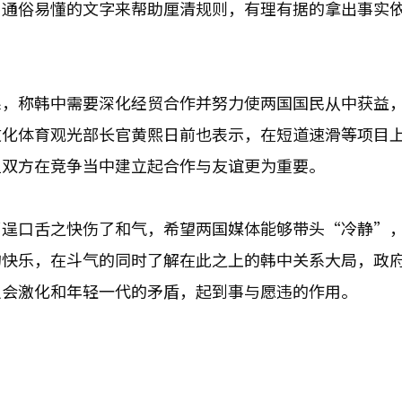
用通俗易懂的文字来帮助厘清规则，有理有据的拿出事实
系，称韩中需要深化经贸合作并努力使两国国民从中获益
文化体育观光部长官黄熙日前也表示，在短道速滑等项目
但双方在竞争当中建立起合作与友谊更为重要。
了逞口舌之快伤了和气，希望两国媒体能够带头“冷静”
的快乐，在斗气的同时了解在此之上的韩中关系大局，政
只会激化和年轻一代的矛盾，起到事与愿违的作用。