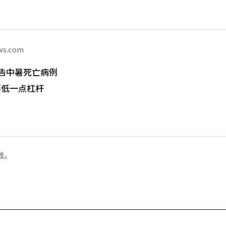
ws.com
告中暑死亡病例
要低一点杠杆
载。