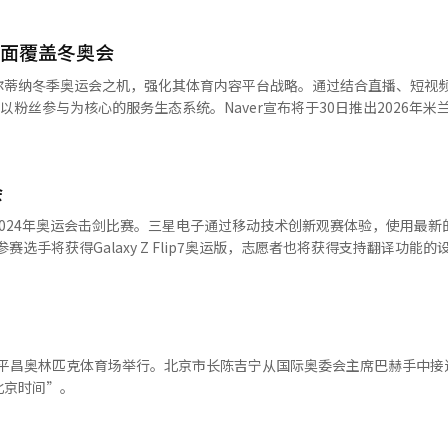
全面覆盖冬奥会
6年米兰科尔蒂纳冬季奥运会之机，强化其体育内容平台战略。通过结合直播、短视
个以粉丝参与为核心的服务生态系统。Naver宣布将于30日推出2026年米
D内容、开放聊天、Chizich一起观看等多种节目。从下月6日至22日
和流媒体平台Chizich进行直播。此次奥运服务是Naver体育平台战略的
和AI摘要功能，增强用户参与，提升体育内容体验。特别是利用流媒体
会
，用户可以与人气主播一起观看比赛并实时分享反应。Naver表示，去年哈
起观看功能，确认了体育内容的高用户参与度。奥运期间，将有热门主播的意
24年奥运会击剑比赛。三星电子通过移动技术创新观赛体验，使用最新的G
直播等多种内容。通过主播为中心的内容，Naver试图将娱乐元素融入
有参赛选手将获得Galaxy Z Flip7奥运版，志愿者也将获得支持翻译功能
026米兰科尔蒂纳冬季奥运会”类别图片。短视频内容也将得到加强。Nave
运动装备，尤其是雪橇项目，提供高强度碳纤维成型技术和空气动力学技
运动员、相关人员和协会在意大利现场制作的短视频内容。通过提供比赛
LG集团则专注于支持训练环境较差的冷门项目，自2015年起支持骷髅雪
er旨在应对以移动设备为中心的观看环境。社区功能也将扩大。Naver
训练条件。乐天集团在辛东彬会长的支持下，投入300亿韩元用于滑雪
实时加油和分享意见。休息室是Naver于28日推出的开放社区服务，基于
”
管理。CJ集团在米兰运营“韩国之家”，推广韩国食品和文化。Dunam
运营经验开发。休息室目前由425个类别组成，用户可以在基于兴趣的社
民支持活动。其他企业如OB啤酒、Woori金融集团等也在现场支持韩国
式在平昌奥林匹克体育场举行。北京市长陈吉宁从国际奥委会主席巴赫手中接
应等。Naver计划未来持续扩大休息室类别，构建多样主题的社区。AI
功的关键。※ 本报道经人工智能（AI）系统翻译与编辑。
北京时间”。
期间提供AI简报服务，整理比赛日程和结果、主要成绩和问题，使用户一目
剪辑和直播内容，提高用户的内容探索便利性。前一晚和凌晨进行的比赛
、主要活动日程时，Naver应用主屏幕将显示奥运特别标志。Naver