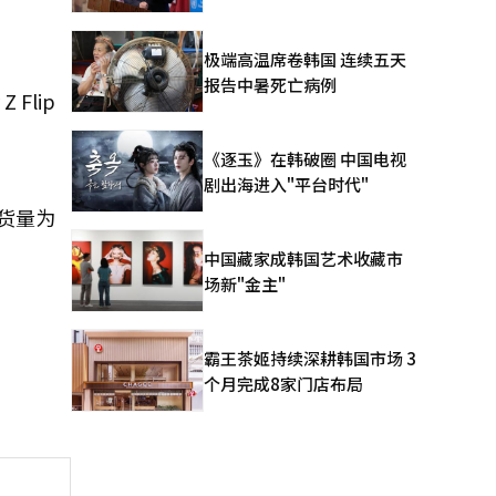
极端高温席卷韩国 连续五天
报告中暑死亡病例
Flip
《逐玉》在韩破圈 中国电视
剧出海进入"平台时代"
货量为
中国藏家成韩国艺术收藏市
场新"金主"
霸王茶姬持续深耕韩国市场 3
个月完成8家门店布局