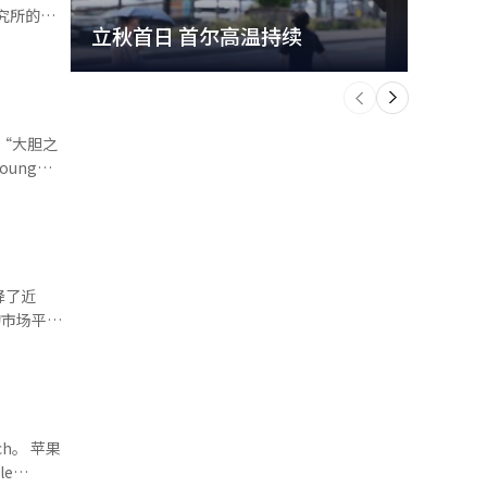
立秋首日 首尔高温持续
极端
持过半。三
次共同销售
个
前
一
下
综合研究
就有6部是
的“大胆之
到2028
ung
来，已有越
多岁年轻一
电子已占据
”。 长
》对1749
比例比购买
问题，
根据品质或
降了近
用户在没
的市场平均
改变。外
一直都是年
济新闻》报
显得更为
味着高价设备
产品特性。
研究所预
好契合注重
one的销
手机，而新
智能手机市
数不多的胜