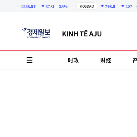
코
인
6258.57
37.81
-0.6%
798.8
2.87
-0.3
PI
KOSDAQ
정
보
时政
财经
all
menu