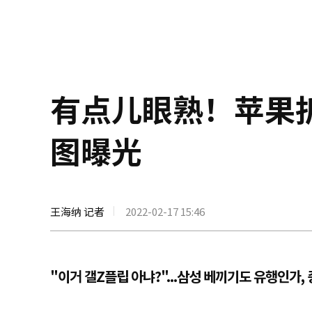
有点儿眼熟！苹果折叠
图曝光
王海纳 记者
2022-02-17 15:46
"이거 갤Z플립 아냐?"...삼성 베끼기도 유행인가,