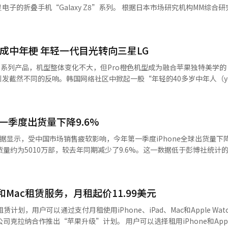
laxy Z8”系列。 根据日本市场研究机构MM综合研究所的数
2026年3月）日本智能手机市场中，苹果的市场份额达51.6%，连续四年保
越。然而，Z8系列的三款新机将于7日在日本上市，四大通信公司将首
司为何会对市场第三名品牌的新产品齐心协力？ 答案在于“折叠”所带来的市
色在韩成中年梗 年轻一代目光转向三星LG
场中，三星电子虽然排名第三，但在折叠手机市场中却是绝对的第一。MM
市场中，三星的市场份额高达60.4%。在日本出货的每10部折叠手机中，
 17系列产品，机型整体变化不大，但Pro橙色机型成为融合苹果独特美学
机出货量仅为22.5万部，占整体智能手机的0.9%，但MM综合研究所预计
发截然不同的反响。韩国网络社区中掀起一股“年轻的40多岁中年人（yo
约增长8倍。销售现场的快速增长迹象也显而易见。KDDI表示，自去年以
穿印有英文Logo的T恤、手持橙色iPhone 17的形象广泛传播。二三十
更换为新款折叠手机。尽管市场仍然较小，但快速增长的预期，加上三星
讽刺表情包，这也同时让iPhone在韩国从“潮流单品”变成“大叔手机
y新产品的关注度提升。 不仅如此，折叠手机吸引其他品牌客户的
axy＝中年”几乎是韩国年轻一代心中选择手机的定律。《韩国经济BUSINESS
事高桥正道表示，购买Flip或Fold的客户中，来自其他通信公司的用户
第一季度出货量下降9.6%
查显示，这一认知正在逐渐崩塌。对于“换手机时会选择哪个品牌”这一
此次也加强了针对号码迁移客户的折扣优惠。 折叠手机用户的数据使用量
alaxy，而选择苹果iPhone的仅占40.7%。其余0.3%的受访者则表示会
数据显示，受中国市场销售疲软影响，今年第一季度iPhone全球出货量下
美表示，折叠手机用户的数据使用量“在数字上显而易见”。一般智能手机
的出货量约为5010万部，较去年同期减少了9.6%。这一数据低于彭博社统计
意使用移动数据观看视频，但体验过折叠手机的大屏幕后，用户的想法会有所
手机市场出现“结构地震”。自苹果进入韩国以来的15年间，iPhone
使用量自然也会增加，选择无限流量套餐的可能性也随之上升。《日本经
。三星推出与奈飞
是，在全球智能手机市场出货量同期同比增长的情况下，iPhone的表现
lix或YouTube Premium等付费内容。对于通信公司而言，这不仅意
猎魔女团》合作的Galaxy Z Fold/Flip 7广告，通过作品中的场景巧妙展现
场低迷的背景下，折叠手机的吸引力也在上升。
热议。 此外，Galaxy S25系列的持续热销与7月推出的
和Mac租赁服务，月租起价11.99美元
，内存半导体价格上涨，加上日元贬值，智能手机价格持续上升。MM综合
趋向年轻起到催化作用。超薄机身、广角镜头、AI图像编辑等功能，正
构“对位研究”（Counterpoint）的数据，今年前六周内，在华iPh
货量将比去年减少7%，降至3000万部以下。价格上涨导致消费者推迟更换
体验现场【图片来源 三星电
国制造商如小米（14.1%）、传音（9.9%）和OPPO（8.7%）在全球
，能够吸引号码迁移客户并增加数据使用量的折叠手机，成为通信公司为
“苹果升级”计划。 用户可以选择租用iPhone和Apple
三至五位。 在面临市场挑战的情况下，苹果首席执行官蒂姆