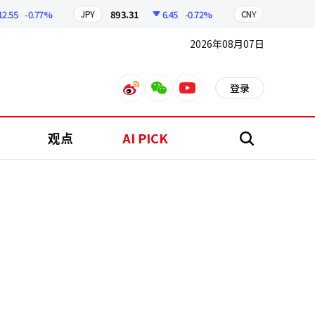
5
-0.77%
893.31
6.45
-0.72%
209.14
1.
JPY
CNY
2026年08月07日
登录
weibo
weixin
youtube
观点
AI PICK
搜
索