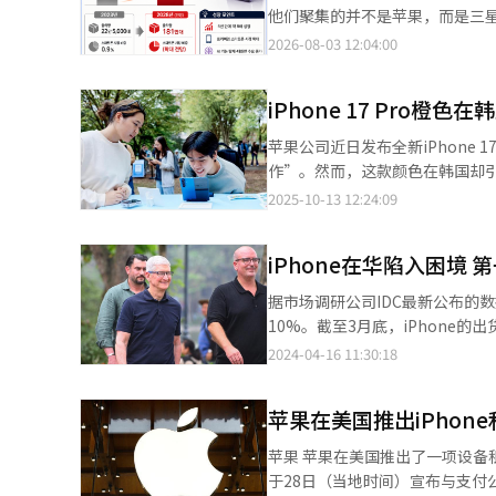
他们聚集的并不是苹果，而是三星电子的折叠手机“Ga
据，2025财年（2025年4月至
2026-08-03 12:04:00
星电子则位列第三，甚至被谷歌超
Galaxy Z系列的所有型号。四大通信公
iPhone 17 Pro橙
场变化。在日本整体智能手机市
所指出，2023财年日本折叠手机
苹果公司近日发布全新iPhone
三星的产品。尽管当时日本的折叠手
作”。然而，这款颜色在韩国却引
财年，出货量将增至181万部，
forty）”风潮，他们戴棒球帽、
2025-10-13 12:24:09
来越多的现有折叠手机用户选择
代则以此制作出“装年轻的中年人”
稳固的领先地位，使得日本四大通信公司对Galax
期以来，“iPhone＝潮/Gal
效果也已得到验证。软银的执行董
iPhone在华陷入困境 
名二三十多岁群体进行的最新调
普通直板智能手机时“高出约两倍”。软银
59.1%的受访者表示会选择三星G
据市场调研公司IDC最新公布的
也相对较高。KDDI的佐佐木正
价格来决定。 从性别来看，男性中有70.6%选择Galaxy；女性中iPhone（51%）略高于Galaxy（48.8%），但差距
10%。截至3月底，iPhone
有Wi-Fi的情况下，往往不愿
并不明显。这一结果导致韩国智能
估值5170万部。 IDC解释称，新冠疫情导致的供应链瘫痪影响仍在持续，导致iPhone出货量下降的幅度达到了疫情
2024-04-16 11:30:18
出时观看视频的频率增加，数据
轻的象征，而这一趋势正在出现逆转。 分析认为，三星近期面向MZ世代的营销策略功不可没
暴发以来的最高水平。值得注意的
道，这些用户倾向于同时使用Netf
（Netflix）动画电影《K-POP
严重。 数据显示，今年第一季度全球智能手机总出货量为2.894亿部，同比增长了7.8%。而iPhone出货量下降的主
的销售收入，还有高容量套餐和内容销售的潜在收益。 在智能手机市
剧中三只眼睛的喜鹊角色与手机后置三摄设计的联动尤其引发
苹果在美国推出iPhone
要原因被认为是在华销售疲软。 IDC的研究主管Nabila Popal表示：“中国市场竞争加剧对苹果第一季度业绩下滑产
由于人工智能（AI）需求的增加
折叠系列大受欢迎，也对品牌形象
生了重大影响。”根据全球市场调查机
计，2026财年日本智能手机出
苹果 苹果在美国推出了一项设备租赁计划，用户可以通过支付月租使用iPhone、iPad、Mac和Apple Watch。 苹果
设计与社交媒体使用体验的年轻群体需求。 三星电子面向大学生开展的Galaxy Z系列
量同比下降了24%。与此同时，中
产品也愈发稀少。在这种情况下
于28日（当地时间）宣布与支付公司克拉纳合作推出
子】 销售数据同样印证这一变化。据全球市场调研机构Counterpoint Research数据，三星在今年第二季度的韩国
场份额中取得了突出表现，超越了三星电子和苹果，位列