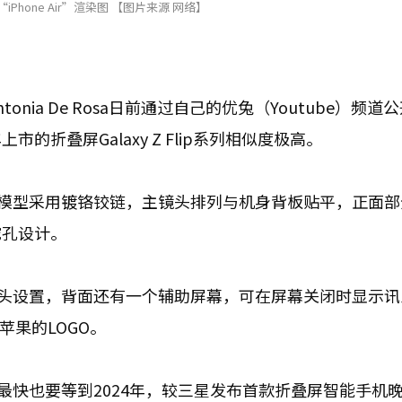
Phone Air”渲染图 【图片来源 网络】
ia De Rosa日前通过自己的优兔（Youtube）频道
折叠屏Galaxy Z Flip系列相似度极高。
r”，模型采用镀铬铰链，主镜头排列与机身背板贴平，正面
挖孔设计。
备三镜头设置，背面还有一个辅助屏幕，可在屏幕关闭时显示
示苹果的LOGO。
预测最快也要等到2024年，较三星发布首款折叠屏智能手机晚