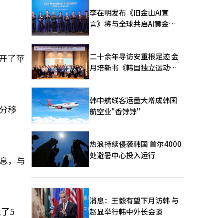
李在明发布《旧金山AI宣
言》将与全球共启AI黄金时
代
二十余年寻访安重根足迹 金
公开了苹
月培新书《韩国独立运动圣
地：向旅顺口追问历史》出
版
韩中航线客运量大增成韩国
部分移
航空业"香饽饽"
热浪持续侵袭韩国 首尔4000
处避暑中心投入运行
讯息，与
消息：王毅有望下月访韩 与
了5
赵显举行韩中外长会谈