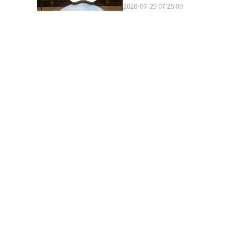
负关键。 营销差异化 不过，四家公司在推广同款Galaxy时的方式各不相同。相对较为保守的KDDI在发布之际便推出
Watch，租期为12个月或24个月；iPad和Mac的租期
2026-07-29 07:25:00
智能手机市场占有率达84%，创
·库克（Tim Cook）于近
了3万日元（约合27万4612元）的
为11.99美元，iPhone起价为17.
39%大幅下滑。韩国盖洛普调查也显
低对中国供应链的依赖。去年5月，
KDDI已建设了1.5万个毫米
24.99美元，MacBook Pro为38.9
点。 在笔记本电脑领域，LG超越苹果成为年轻一代首选品牌。39%的受访者表示最想购买LG gram，其次是三星
出，华为在去年8月问推出的新款智能
以“连接体验第一”作为差异化的目标。 乐天移动则首次推出横屏折叠手机，针对使用自家网
设备并更换为最新产品，或结束使用该
Galaxy Book（34.3%）
年禁止政府机构使用外国设备也对iPh
的其他通信公司客户。其顶级型
经过克拉纳的简易信用审核，此
道的增长尤为显著。据市场调研机
苹果首席执行官蒂姆·库克（Tim
时，重新获得之前失去的高端设
同，可能会产生额外费用。 “苹果升级”计划的特点是将原本以iPhone为中心的分期付款和更换计划扩展至iPad、
综合来看，韩国年轻一代的电子
的消费扩展相结合。 软银则将Galaxy销售专员的数量从1000人增加到1500人。由于专业销售人员的销售业绩是普通
Mac和Apple Watch。 该计划被解读为在内存等部件价格上涨导致产品价格上升的背景下，旨在减轻消费者的购买负
向于根据产品功能与使用需求来
员工的2至2.5倍，软银认为在销售
担，并维持设备更换的需求。 苹果上个月因内存和存储设备价格上涨，将MacBook和iPad等主要产品的价格提高了
体的实用主义消费特征，他们不再遭品牌生态束
专业员工和维修网络为优势，专注
100至300美元。虽然当时iPh
源 LG电子】
销售人员方面，DoCoMo则在售后服务方面展开差异化竞争。
调。※ 本报道经人工智能（AI
尺寸和便携性是否能吸引女性客
带的新产品能够吸引喜欢电子书、视频和自拍的女性
电子提供了机会。在折叠iPhon
统翻译与编辑。