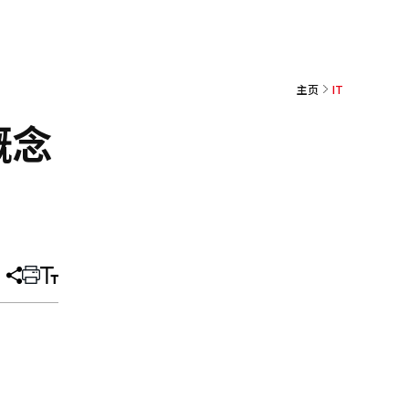
主页
IT
概念
分
打
调
享
印
整
文
大
章
小