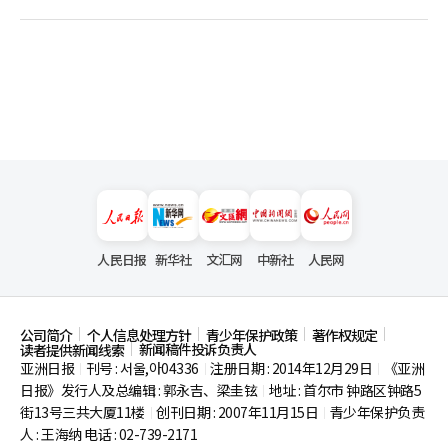
人民日报
新华社
文汇网
中新社
人民网
公司简介
个人信息处理方针
青少年保护政策
著作权规定
新闻稿件投诉负责人
读者提供新闻线索
亚洲日报
刊号 : 서울,아04336
注册日期 : 2014年12月29日
《亚洲
|
|
|
日报》发行人及总编辑 : 郭永吉、梁圭铉
地址 : 首尔市
钟路区钟路5
|
街13号三共大厦11楼
创刊日期 : 2007年11月15日
青少年保护负责
|
|
人 : 王海纳 电话 : 02-739-2171