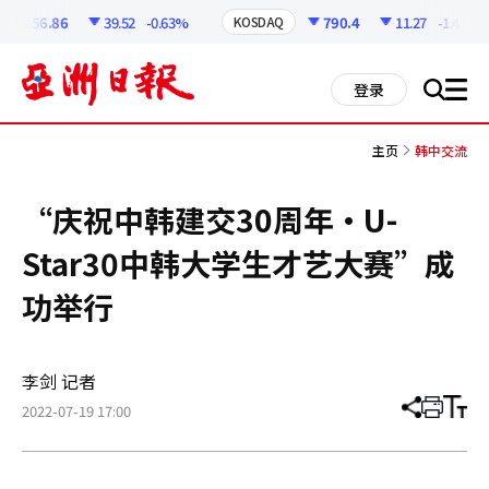
코
인
56.86
39.52
-0.63%
790.4
11.27
-1.41%
KOSDAQ
정
보
all
登录
搜
men
索
主页
韩中交流
“庆祝中韩建交30周年·U-
Star30中韩大学生才艺大赛”成
功举行
李剑 记者
2022-07-19 17:00
分
打
调
享
印
整
文
大
章
小