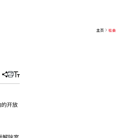
主页
社会
分
打
调
享
印
整
文
大
章
小
内的开放
面解除室