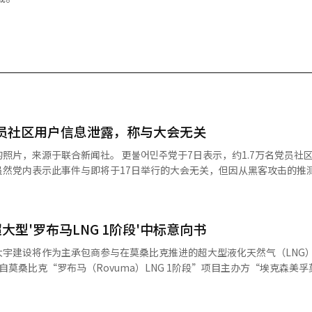
党员社区用户信息泄露，称与大会无关
更불어민주党于7日表示，约1.7万名党员社区“蓝浪
虽然党内表示此事件与即将于17日举行的大会无关，但因从黑客攻击的推
表示
认证后创建账户使用。 不过，民主党强调此次黑客攻击并未影响
党员管理系统（党员数据库）与在线投票系统是物理分离的，与此次黑客
型'罗布马LNG 1阶段'中标意向书
统安全运行，请大家放心。” 泄露的个人信息包括1万7088名蓝浪
、姓名及电子邮件地址。民主党推测黑客攻击发生在2025年9月2日，但
大宇建设将作为主承包商参与在莫桑比克推进的超大型液化天然气（LNG）
莫桑比克“罗布马（Rovuma）LNG 1阶段”项目主办方“埃克森美孚
防止党员进一步受害；△根据手册应对个人信息泄露及向网络犯罪调查队
计·采购·施工）中标意向书（LOI）。 大宇建设与意大利赛佩姆（Saip
行安全检查。※ 本报道经人工智能（AI）系统翻译与编辑。
、中国CPECC共同组成全球联合体“SMDC JV”，参与此次项目。 此次LO