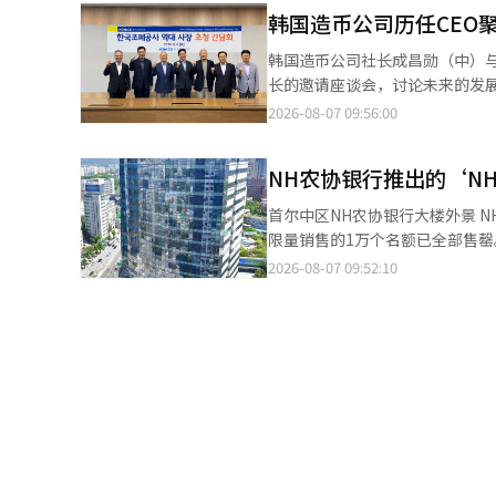
为了在最终投资决定（FID）之
韩国造币公司历任CEO
为“莫桑比克罗布马合资公司（Rovu
合资公司MRV（持股70%）主导
韩国造币公司社长成昌勋（中）与历任社长合影。 韩国造币公司于7日在首
石油公司XRG（10%）等参与。
长的邀请座谈会，讨论未来的发展方向。 此次座谈会由成昌勋社长主持，出席的还有第18任
建设年产1860万吨规模的LN
长李海成、第20任社长全龙学、
2026-08-07 09:56:00
和商业运营的目标时间为2031
（CEO）。此次会议是为了回顾
数建筑公司垄断。国内建筑公司多以
的未来愿景。 韩国造币公司将业务结构从以货币制造为中心，扩展到护照和商品券等安全产品，最近还在数字公共服
得主承包商地位，此次在莫桑比克
NH农协银行推出的‘N
务领域拓展业务，包括移动身份
对国内建筑公司从分包水平突破到
6395亿韩元的历史最高销售额。在2025年
首尔中区NH农协银行大楼外景 NH农协银行与大家旅游合作推出的旅行专属产品‘NH大家旅行储蓄’在发布8天内，
顺利进行，并通过EPC主合同转
动身份证等数字身份业务，并加
限量销售的1万个名额已全部售罄。 ‘NH大家旅行储蓄’于上月31日发布，是一款3个月期的自由存款产品
年的新签订单指导从原来的18万
术型硬币和货币周边产品等文化业务，并
高年利率7.3%。所有加入的客户
2026-08-07 09:52:10
几内亚CPF LNG、尼日利亚印
2031年成立80周年之际，设定“销售额
银行表示，金融优惠与旅行服务的结
50%即9万亿韩元作为指导上调
通过内部讨论和专家研讨会等深入
人士表示：“感谢客户的关注与
加。”※ 本报道经人工智能（A
本报道经人工智能（AI）系统翻
式金融产品和服务。”※ 本报道