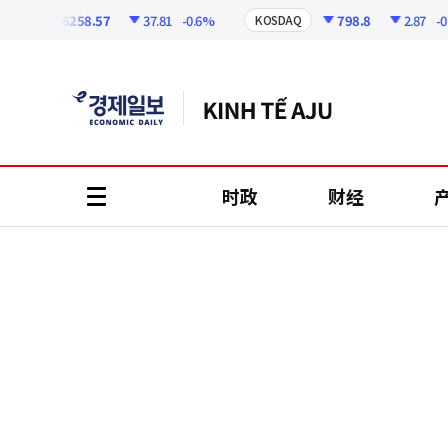
코
인
6258.57
37.81
-0.6%
798.8
2.87
-0.36
I
KOSDAQ
정
보
时政
财经
all
menu