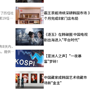
发包方
国CNPC的
布扎比国有
霸王茶姬持续深耕韩国市场 3
。 该项目将
个月完成8家门店布局
首次试运行
席执行官
期被全球少
立80周年
目中首次获
《逐玉》在韩破圈 中国电视
I的接收是
公司创下了
剧出海进入"平台时代"
前FID
宇建设将今
出应扩大艺
、巴布亚新
【亚洲人之声】"一夜暴
 农协
项目中，有
富"梦碎！
幅增
愿景。”※
优惠的嵌入
中国藏家成韩国艺术收藏市
场新"金主"