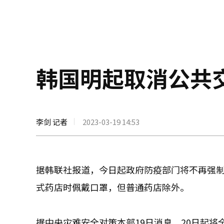
韩国明起取消公共
李剑 记者
2023-03-19 14:53
据韩联社报道，今日起政府防疫部门将不再强
式药店时佩戴口罩，但普通药店除外。
据中央灾难安全对策本部19日消息，20日起