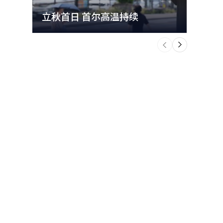
立秋首日 首尔高温持续
极端
个
前
一
下