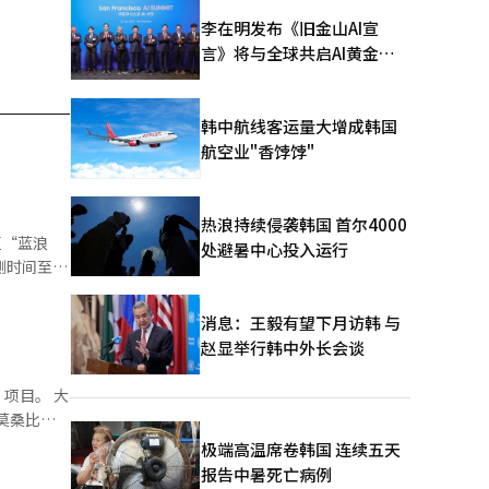
李在明发布《旧金山AI宣
言》将与全球共启AI黄金时
代
韩中航线客运量大增成韩国
航空业"香饽饽"
热浪持续侵袭韩国 首尔4000
处避暑中心投入运行
测时间至今
消息：王毅有望下月访韩 与
事件无
赵显举行韩中外长会谈
在6日才意
项目。 大
莫桑比
举报；△对
em）、美
极端高温席卷韩国 连续五天
I的发放是
报告中暑死亡病例