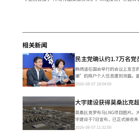
相关新闻
民主党确认约1.7万名
韩炳道在国会举行的会议上发言的照片，来源于联合新闻社。 
潮”的用户个人信息遭到泄露。
已过去约一年，预计将引发争议。 民主党当天发布声明，表示对使用蓝浪潮的党员因个人信息泄露而造成的担忧
2026-08-07 18:04:00
歉意。蓝浪潮是民主党党员社区，采用会员制，需在
大会投票结果。党方解释称：“
大宇建设获得莫桑比克超大
关。”同时表示：“目前进行中的大会在线投票系
潮会员的用户名和密码（已加密）
莫桑比克罗布马LNG项目图片。
识到信息泄露。 对此，韩炳道作为党代表职务代理及院内代表，指示采取以下措施：△向党员准确通报事实并进行应
宇建设于7日宣布，已正式接收来自
对；△实施所有额外安全措施以
克”的LNG液化厂建设EPC（设
2026-08-07 11:32:00
包括蓝浪潮在内的党内所有系统进
国麦克德莫特（McDermott）