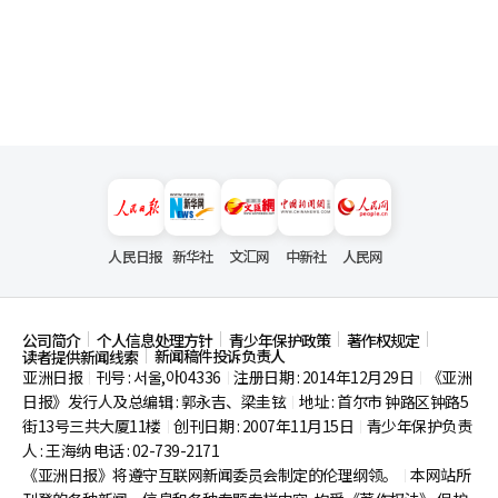
人民日报
新华社
文汇网
中新社
人民网
公司简介
个人信息处理方针
青少年保护政策
著作权规定
新闻稿件投诉负责人
读者提供新闻线索
亚洲日报
刊号 : 서울,아04336
注册日期 : 2014年12月29日
《亚洲
|
|
|
日报》发行人及总编辑 : 郭永吉、梁圭铉
地址 : 首尔市
钟路区钟路5
|
街13号三共大厦11楼
创刊日期 : 2007年11月15日
青少年保护负责
|
|
人 : 王海纳 电话 : 02-739-2171
《亚洲日报》将遵守互联网新闻委员会制定的伦理纲领。
本网站所
|