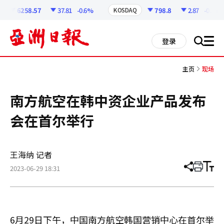
코
인
6258.57
37.81
-0.6%
798.8
2.87
-0.36%
KOSDAQ
정
보
all
登录
搜
men
索
主页
现场
南方航空在韩中资企业产品发布
会在首尔举行
王海纳 记者
2023-06-29 18:31
分
打
调
享
印
整
文
大
章
小
6月29日下午，中国南方航空韩国营销中心在首尔举