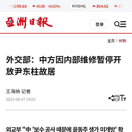
코
인
6299.66
40.89
+0.65%
854.62
55.81
+6
KOSDAQ
정
보
all
登录
搜
men
索
主页
时政
外交部：中方因内部维修暂停开
放尹东柱故居
王海纳 记者
2023-08-07 14:03
分
打
调
享
印
整
文
大
章
小
외교부 "中 '보수 공사 때문에 윤동주 생가 미개방' 확