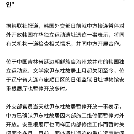
인"
据韩联社报道，韩国外交部日前就中方接连暂停对
外开放韩国在华独立运动遗址遗迹一事表示，将同
有关机构一道检查相关情况，并同中方开展合作。
位于中国吉林省延边朝鲜族自治州龙井市的韩国独
立运动家、文学家尹东柱故居上月起关闭至今，位
于辽宁省大连市旅顺口区的日俄监狱旧址博物馆安
重根展厅也暂停开放多时。
外交部官员当天就尹东柱故居暂停开放一事表示，
中方已确认尹东柱故居因内部施工维修而暂停对外
开放。安重根展厅也同样因内部修缮工作而暂时关
闭两个多月。目前，两处遗址遗迹的重启运营时间