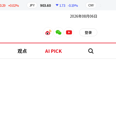
+0.02%
903.60
1.73
-0.19%
211.00
0.
JPY
CNY
2026年08月06日
登录
weibo
weixin
youtube
观点
AI PICK
搜
索