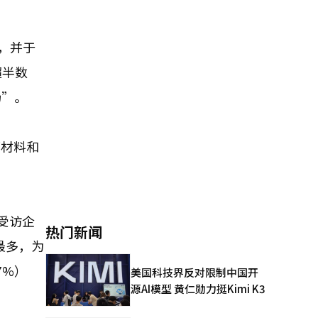
”，并于
超半数
畅”。
原材料和
的受访企
热门新闻
最多，为
7%）
美国科技界反对限制中国开
源AI模型 黄仁勋力挺Kimi K3