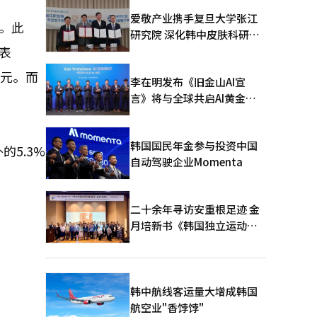
爱敬产业携手复旦大学张江
元。此
研究院 深化韩中皮肤科研合
表
作
韩元。而
李在明发布《旧金山AI宣
言》将与全球共启AI黄金时
代
韩国国民年金参与投资中国
5.3%
自动驾驶企业Momenta
二十余年寻访安重根足迹 金
月培新书《韩国独立运动圣
地：向旅顺口追问历史》出
版
韩中航线客运量大增成韩国
航空业"香饽饽"