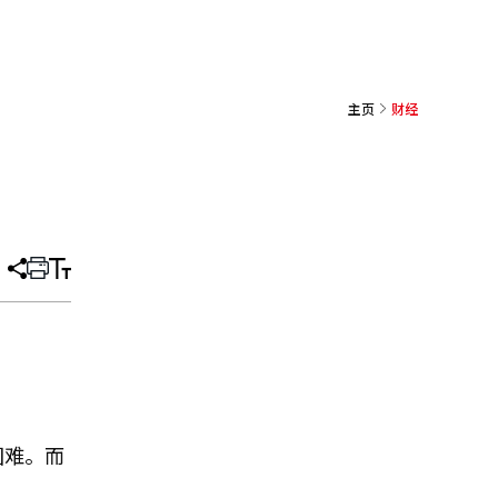
主页
财经
分
打
调
享
印
整
文
大
章
小
困难。而