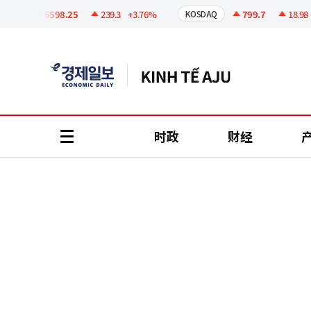
코
인
6598.25
239.3
+3.76%
799.7
18.98
+2
I
KOSDAQ
정
보
时政
财经
all
menu