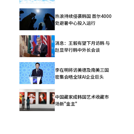
热浪持续侵袭韩国 首尔4000
处避暑中心投入运行
消息：王毅有望下月访韩 与
赵显举行韩中外长会谈
李在明将访美德及南美三国
密集会晤全球AI企业巨头
中国藏家成韩国艺术收藏市
场新"金主"