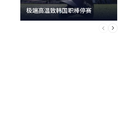
极端高温致韩国职棒停赛
首尔
个
前
一
下