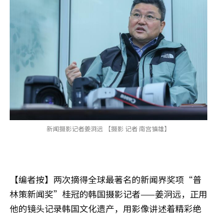
新闻摄影记者姜泂远 【摄影 记者 南宫镇雄】
【编者按】两次摘得全球最著名的新闻界奖项“普
林策新闻奖”桂冠的韩国摄影记者——姜泂远，正用
他的镜头记录韩国文化遗产，用影像讲述着精彩绝