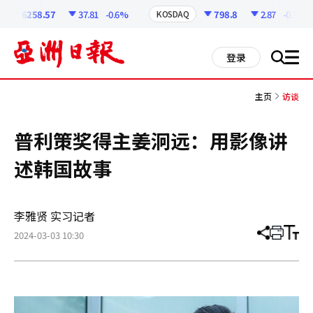
코
인
6258.57
37.81
-0.6%
798.8
2.87
-0.36%
KOSDAQ
정
보
all
登录
搜
men
索
主页
访谈
普利策奖得主姜泂远：用影像讲
述韩国故事
李雅贤 实习记者
2024-03-03 10:30
分
打
调
享
印
整
文
大
章
小