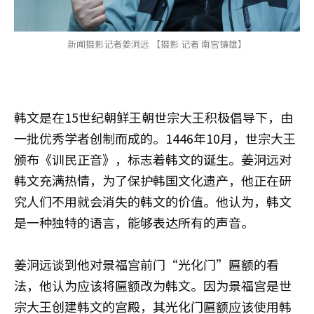
新闻摄影记者姜泂远 【摄影 记者 南宫镇雄】
韩文是在15世纪朝鲜王朝世宗大王积极倡导下，由
一批优秀学者创制而成的。1446年10月，世宗大王
颁布《训民正音》，标志着韩文的诞生。姜泂远对
韩文充满热情，为了保护韩国文化遗产，他正在研
究人们不用就会消失的韩文的价值。他认为，韩文
是一种独特的语言，能够表达所有的声音。
姜泂远谈到他对景福宫前门“光化门”匾额的看
法，他认为应该将匾额改为韩文。因为景福宫是世
宗大王创建韩文的宫殿，其光化门匾额应该使用韩