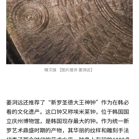
精文镜 【图片提供 姜泂远】
姜泂远还推荐了“新罗圣德大王神钟”作为在韩必
看的文化遗产。这口钟又称埃米莱钟，位于韩国国
立庆州博物馆，是韩国现存最大的钟。作为统一新
罗艺术鼎盛时期的产物，其华丽的纹样和雕刻手法