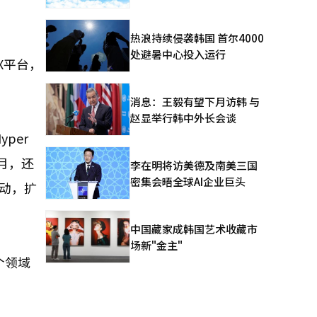
热浪持续侵袭韩国 首尔4000
处避暑中心投入运行
X平台，
消息：王毅有望下月访韩 与
赵显举行韩中外长会谈
yper
上月，还
李在明将访美德及南美三国
密集会晤全球AI企业巨头
联动，扩
中国藏家成韩国艺术收藏市
场新"金主"
个领域