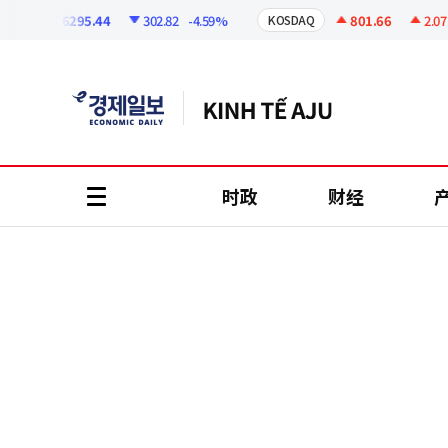
코
인
6295.44
302.82
-4.59%
801.66
2.07
+
I
KOSDAQ
정
보
时政
财经
all
menu