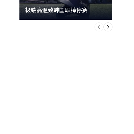
极端高温致韩国职棒停赛
首尔
个
前
一
下