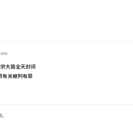
.com
世宗大路全天封闭
帮有关被判有罪
载。