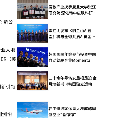
爱敬产业携手复旦大学张江
研究院 深化韩中皮肤科研合
作
佳创新公
李在明发布《旧金山AI宣
言》将与全球共启AI黄金时
代
居亚太地
韩国国民年金参与投资中国
IER（美
自动驾驶企业Momenta
二十余年寻访安重根足迹 金
月培新书《韩国独立运动圣
创新引领
地：向旅顺口追问历史》出
版
韩中航线客运量大增成韩国
企业排名
航空业"香饽饽"