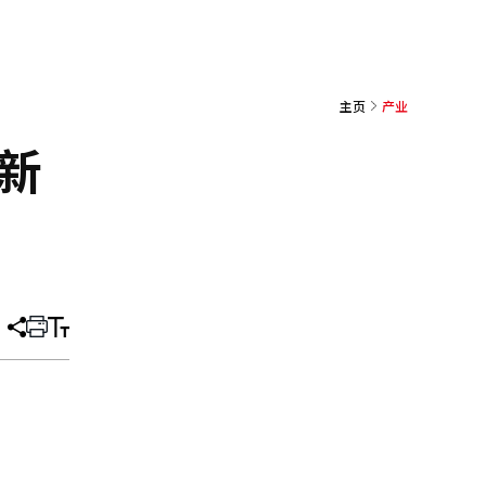
主页
产业
创新
分
打
调
享
印
整
文
大
章
小