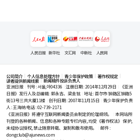
人民日报
新华社
文汇网
中新社
人民网
公司简介
个人信息处理方针
青少年保护政策
著作权规定
新闻稿件投诉负责人
读者提供新闻线索
亚洲日报
刊号 : 서울,아04336
注册日期 : 2014年12月29日
《亚洲
|
|
|
日报》发行人及总编辑 : 郭永吉、梁圭铉
地址 : 首尔市
钟路区钟路5
|
街13号三共大厦11楼
创刊日期 : 2007年11月15日
青少年保护负责
|
|
人 : 王海纳 电话 : 02-739-2171
《亚洲日报》将遵守互联网新闻委员会制定的伦理纲领。
本网站所
|
刊登的各种新闻、信息和各种专题专栏内容, 均受《著作权法》
保护,
未经协议授权, 禁止随意转载、复制和散布使用。
邮件 :
|
dongclub@ajunews.com