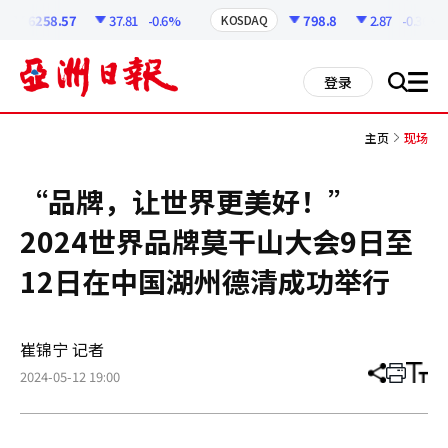
코
인
6258.57
37.81
-0.6%
798.8
2.87
-0.36%
KOSDAQ
정
보
all
登录
搜
men
索
主页
现场
“品牌，让世界更美好！”
2024世界品牌莫干山大会9日至
12日在中国湖州德清成功举行
崔锦宁 记者
2024-05-12 19:00
分
打
调
享
印
整
文
大
章
小