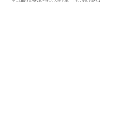
吴世勋搭乘重庆轻轨考察公共交通系统。【图片提供 韩联社】