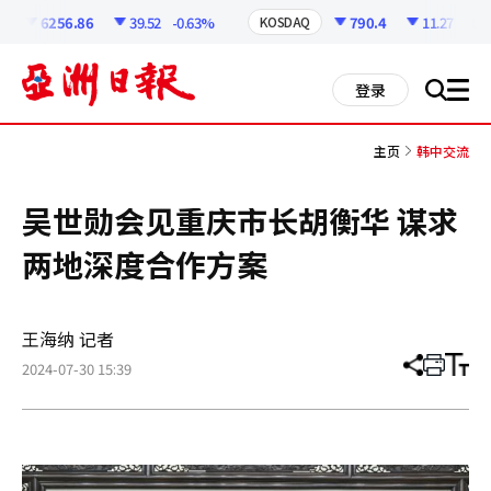
코
인
6256.86
39.52
-0.63%
790.4
11.27
-1.41
KOSDAQ
정
보
all
登录
搜
men
索
主页
韩中交流
吴世勋会见重庆市长胡衡华 谋求
两地深度合作方案
王海纳 记者
2024-07-30 15:39
分
打
调
享
印
整
文
大
章
小