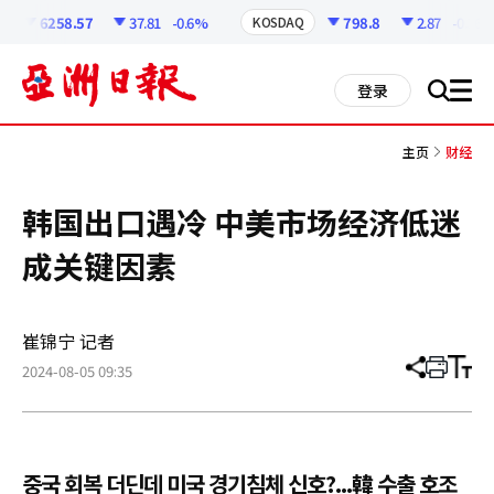
코
인
6258.57
37.81
-0.6%
798.8
2.87
-0.36%
KOSDAQ
정
보
all
登录
搜
men
索
主页
财经
韩国出口遇冷 中美市场经济低迷
成关键因素
崔锦宁 记者
2024-08-05 09:35
分
打
调
享
印
整
文
大
章
小
중국 회복 더딘데 미국 경기침체 신호?...韓 수출 호조