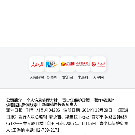
人民日报
新华社
文汇网
中新社
人民网
公司简介
个人信息处理方针
青少年保护政策
著作权规定
新闻稿件投诉负责人
读者提供新闻线索
亚洲日报
刊号 : 서울,아04336
注册日期 : 2014年12月29日
《亚洲
|
|
|
日报》发行人及总编辑 : 郭永吉、梁圭铉
地址 : 首尔市
钟路区钟路5
|
街13号三共大厦11楼
创刊日期 : 2007年11月15日
青少年保护负责
|
|
人 : 王海纳 电话 : 02-739-2171