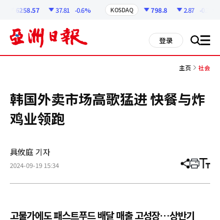
코
인
6258.57
37.81
-0.6%
798.8
2.87
-0.36%
KOSDAQ
정
보
all
登录
搜
men
索
主页
社会
韩国外卖市场高歌猛进 快餐与炸
鸡业领跑
具攸庭 기자
2024-09-19 15:34
分
打
调
享
印
整
文
大
章
小
고물가에도 패스트푸드 배달 매출 고성장…상반기