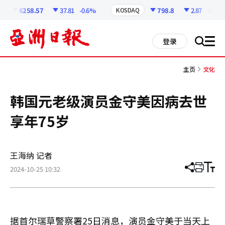
코
인
6258.57
37.81
-0.6%
798.8
2.87
-0.36%
KOSDAQ
정
보
all
登录
搜
men
索
主页
文化
韩国元老级演员金守美因病去世
享年75岁
王海纳 记者
2024-10-25 10:32
分
打
调
享
印
整
文
大
章
小
据首尔瑞草警察署25日消息，演员金守美于当天上