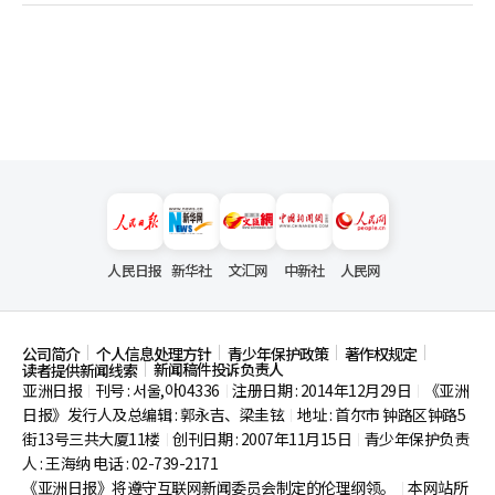
人民日报
新华社
文汇网
中新社
人民网
公司简介
个人信息处理方针
青少年保护政策
著作权规定
新闻稿件投诉负责人
读者提供新闻线索
亚洲日报
刊号 : 서울,아04336
注册日期 : 2014年12月29日
《亚洲
|
|
|
日报》发行人及总编辑 : 郭永吉、梁圭铉
地址 : 首尔市
钟路区钟路5
|
街13号三共大厦11楼
创刊日期 : 2007年11月15日
青少年保护负责
|
|
人 : 王海纳 电话 : 02-739-2171
《亚洲日报》将遵守互联网新闻委员会制定的伦理纲领。
本网站所
|