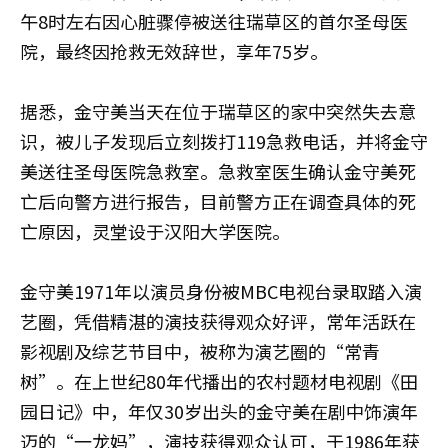
午8时左右因心脏骤停被送往瑞草区的首尔圣母医
院，最终因抢救无效辞世，享年75岁。
据悉，金守美当天在位于瑞草区的家中突然失去意
识，被儿子发现后立刻拨打119急救电话，并将金守
美送往圣母医院急救室。急救室医生确认金守美死
亡后向警方进行报告，目前警方正在调查具体的死
亡原因，灵堂设于汉阳大学医院。
金守美1971年以演员身份被MBC电视台录取踏入演
艺圈，凭借精湛的演技获得观众好评，常年活跃在
影视剧及综艺节目中，被称为演艺圈的“常青
树”。在上世纪80年代播出的农村题材电视剧《田
园日记》中，年仅30岁出头的金守美在剧中饰演年
迈的“一龙妈”，演技获得观众认可，于1986年获