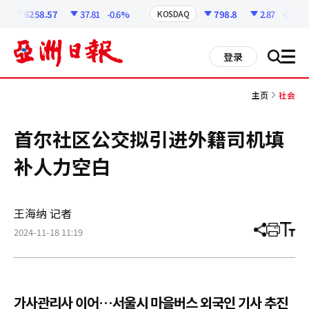
코
인
6258.57
37.81
-0.6%
798.8
2.87
-0.36%
KOSDAQ
정
보
all
登录
搜
men
索
主页
社会
首尔社区公交拟引进外籍司机填
补人力空白
王海纳 记者
2024-11-18 11:19
分
打
调
享
印
整
文
大
章
小
가사관리사 이어…서울시 마을버스 외국인 기사 추진