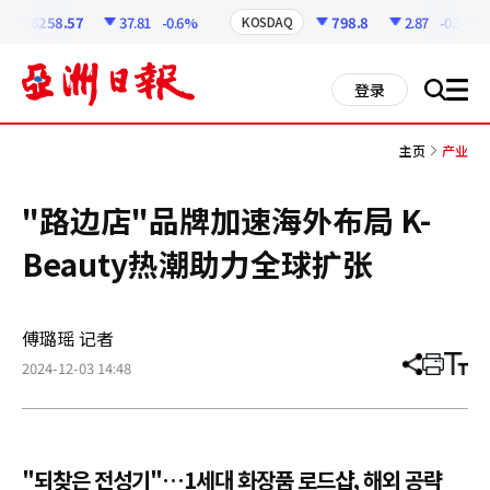
코
인
6258.57
37.81
-0.6%
798.8
2.87
-0.36%
KOSDAQ
정
보
all
登录
搜
men
索
主页
产业
"路边店"品牌加速海外布局 K-
Beauty热潮助力全球扩张
傅璐瑶 记者
2024-12-03 14:48
分
打
调
享
印
整
文
大
章
小
"되찾은 전성기"…1세대 화장품 로드샵, 해외 공략