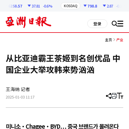
코
인
6258.57
37.81
-0.6%
798.8
2.87
-0.36%
KOSDAQ
정
보
all
登录
搜
men
索
主页
产业
从比亚迪霸王茶姬到名创优品 中
国企业大举攻韩来势汹汹
王海纳 记者
2025-01-03 11:17
分
打
调
享
印
整
文
大
章
小
미니소·Chagee·BYD… 중국 브랜드가 몰려온다