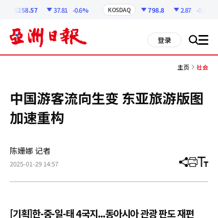
코
인
6258.57
37.81
-0.6%
798.8
2.87
-0.36%
KOSDAQ
정
보
all
登录
搜
men
索
主页
社会
中国游客流向生变 东亚旅游版图
加速重构
陈姗娜 记者
2025-01-29 14:57
分
打
调
享
印
整
文
大
章
小
[기획]한-중-일-태 4국지...동아시아 관광 판도 재편