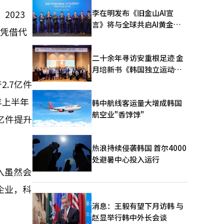
李在明发布《旧金山AI宣
2023
言》将与全球共启AI黄金时
玛凭借代
代
二十余年寻访安重根足迹 金
月培新书《韩国独立运动圣
地：向旅顺口追问历史》出
.7亿件
版
年上半年
韩中航线客运量大增成韩国
航空业"香饽饽"
亿件提升
热浪持续侵袭韩国 首尔4000
处避暑中心投入运行
入虽然会
企业，科
消息：王毅有望下月访韩 与
赵显举行韩中外长会谈