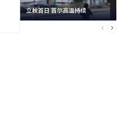
立秋首日 首尔高温持续
极端
个
前
一
下