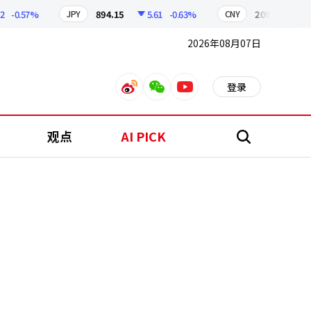
0.57%
894.15
5.61
-0.63%
209.90
1.06
JPY
CNY
2026年08月07日
登录
weibo
weixin
youtube
观点
AI PICK
搜
索