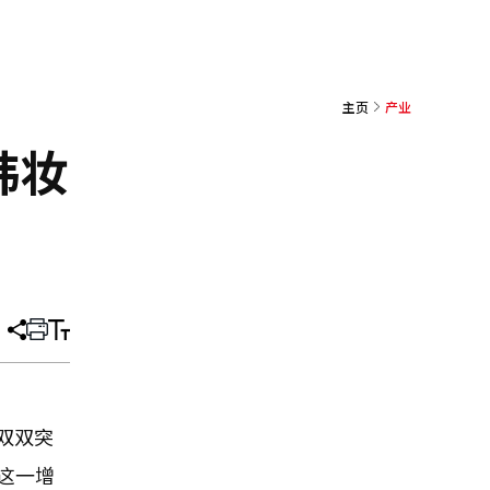
主页
产业
韩妆
分
打
调
享
印
整
文
大
章
小
将双双突
这一增