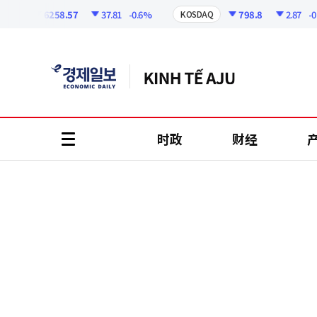
코
인
6258.57
37.81
-0.6%
798.8
2.87
-0.36
I
KOSDAQ
정
보
时政
财经
all
menu