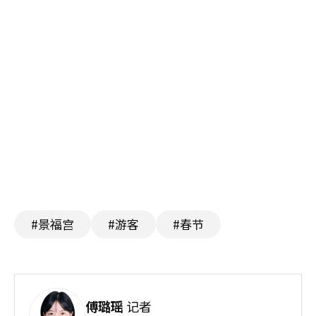
#景福宫
#游客
#春节
傅璐瑶
记者