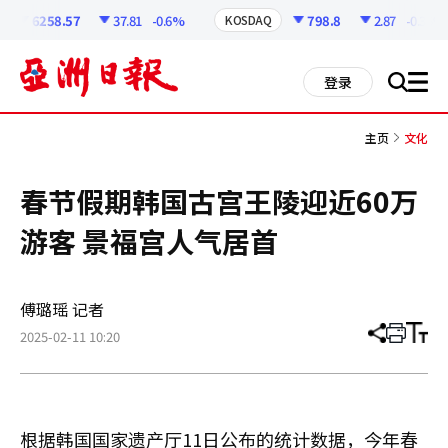
코
인
6258.57
37.81
-0.6%
798.8
2.87
-0.36%
KOSDAQ
정
보
all
登录
搜
men
索
主页
文化
春节假期韩国古宫王陵迎近60万
游客 景福宫人气居首
傅璐瑶 记者
2025-02-11 10:20
分
打
调
享
印
整
文
大
章
小
根据韩国国家遗产厅11日公布的统计数据，今年春