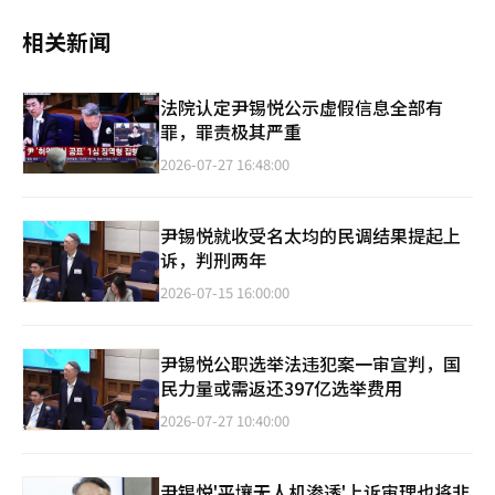
相关新闻
法院认定尹锡悦公示虚假信息全部有
罪，罪责极其严重
2026-07-27 16:48:00
尹锡悦就收受名太均的民调结果提起上
诉，判刑两年
2026-07-15 16:00:00
尹锡悦公职选举法违犯案一审宣判，国
民力量或需返还397亿选举费用
2026-07-27 10:40:00
尹锡悦'平壤无人机渗透'上诉审理也将非