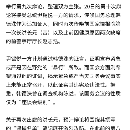
举行第九次辩论，整理双方主张。20日的第十次辩
论将接受总统尹锡悦一方的请求，传唤国务总理韩
德洙作为追加证人，同时再次传唤前国家情报院第
一次长洪长元（音）以及此前因健康原因两次缺席
的前警察厅厅长赵志浩。
尹锡悦一方计划通过韩德洙的证言，证明宣布紧急
戒严是因在野党的“暴行”所致。而国会方面则希
望通过他的证词，揭示紧急戒严当天国务会议事实
上未能正常召开，以此证实其违宪及违法性。据
悉，韩德洙曾在调查机构陈述，该国务会议的性质
仅为“座谈会级别”。
关于再次出庭的洪长元，预计辩论将围绕其撰写
的“逮捕名单”笔记展开激烈攻防。在此前的第八