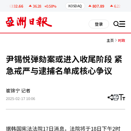
코
인
6332.66
36.28
+0.58%
807.89
6.22
+0.78
KOSDAQ
정
보
all
登录
搜
men
索
主页
时政
尹锡悦弹劾案或进入收尾阶段 紧
急戒严与逮捕名单成核心争议
崔锦宁 记者
2025-02-17 10:06
分
打
调
享
印
整
文
大
章
小
据韩国宪法法院17日消息，法院将于18日下午2时