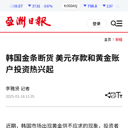
코
인
6258.57
37.81
-0.6%
798.8
2.87
-0.36%
KOSDAQ
정
보
all
登录
搜
men
索
主页
财经
韩国金条断货 美元存款和黄金账
户投资热兴起
李雅贤 记者
2025-02-18 11:35
分
打
调
享
印
整
文
大
章
小
近期，韩国市场出现黄金供不应求的现象，投资者