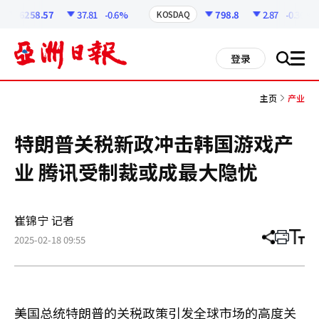
코
인
6258.57
37.81
-0.6%
798.8
2.87
-0.36%
KOSDAQ
정
보
all
登录
搜
men
索
主页
产业
特朗普关税新政冲击韩国游戏产
业 腾讯受制裁或成最大隐忧
崔锦宁 记者
2025-02-18 09:55
分
打
调
享
印
整
文
大
章
小
美国总统特朗普的关税政策引发全球市场的高度关