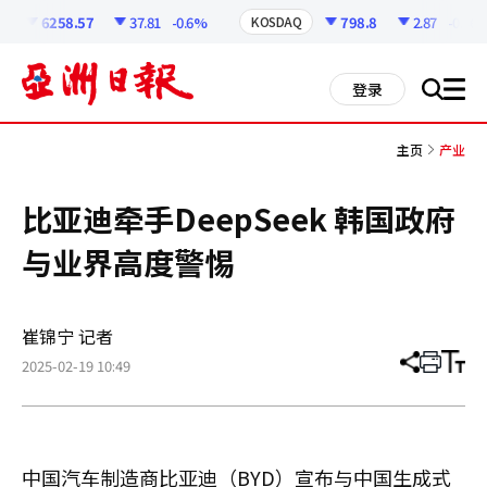
코
인
6258.57
37.81
-0.6%
798.8
2.87
-0.36%
KOSDAQ
정
보
all
登录
搜
men
索
主页
产业
比亚迪牵手DeepSeek 韩国政府
与业界高度警惕
崔锦宁 记者
2025-02-19 10:49
分
打
调
享
印
整
文
大
章
小
中国汽车制造商比亚迪（BYD）宣布与中国生成式