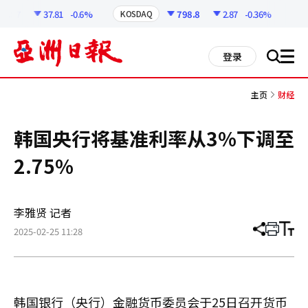
코
인
8.57
37.81
-0.6%
798.8
2.87
-0.36%
KOSDAQ
US
정
보
all
登录
搜
men
索
主页
财经
韩国央行将基准利率从3%下调至
2.75%
李雅贤 记者
2025-02-25 11:28
分
打
调
享
印
整
文
大
章
小
韩国银行（央行）金融货币委员会于25日召开货币