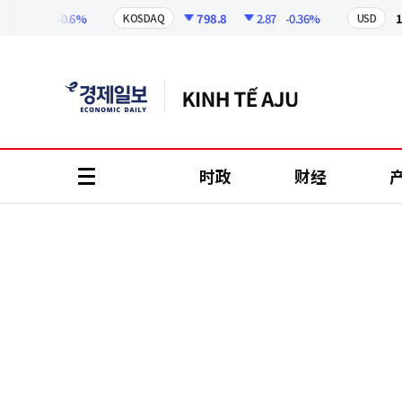
코
인
37.81
-0.6%
798.8
2.87
-0.36%
1,41
KOSDAQ
USD
정
보
时政
财经
all
menu