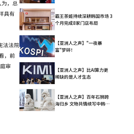
认为，总
样具有
霸王茶姬持续深耕韩国市场 3
个月完成8家门店布局
【亚洲人之声】"一夜暴
宪法法院
富"梦碎！
看，前
论庭审
【亚洲人之声】比AI算力更
稀缺的是人才生态
【亚洲人之声】百年石狮跨
海归乡 文物共情续写中韩人
文新篇