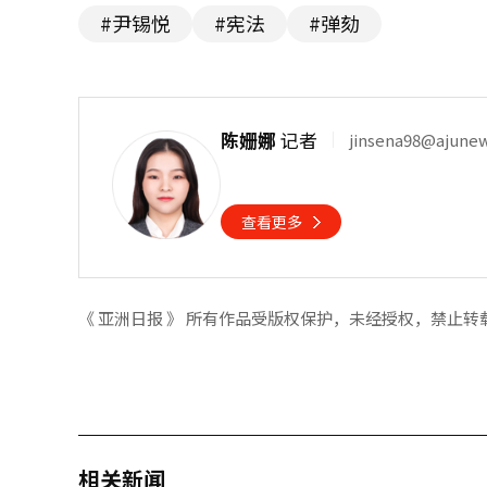
#尹锡悦
#宪法
#弹劾
陈姗娜
记者
jinsena98@ajune
查看更多
《 亚洲日报 》 所有作品受版权保护，未经授权，禁止转
相关新闻