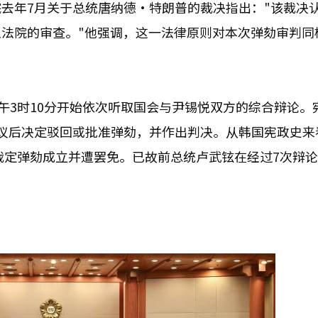
去年7月关于总统唐纳德·特朗普的裁决指出："该裁决
法院的审查。"他强调，这一法律原则对本次弹劾审判同
午3时10分开始依次听取国会与尹锡悦双方的综合辩论。
议后决定驳回或批准弹劾，并作出判决。从韩国宪政史来
被裁定弹劾成立并遭罢免。已故前总统卢武铉在经过7次辩