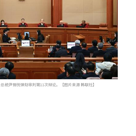
行总统尹锡悦弹劾审判第11次辩论。【图片来源 韩联社】