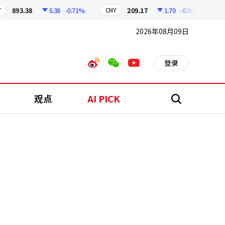
893.38
6.38
-0.71%
209.17
1.79
-0.86%
CNY
KOSP
2026年08月09日
登录
weibo
weixin
youtube
观点
AI PICK
搜
索