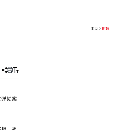
主页
时政
分
打
调
享
印
整
文
大
章
小
过弹劾案
基相，祖