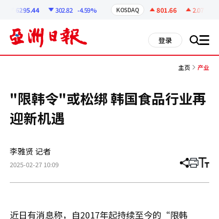
코
인
6295.44
302.82
-4.59%
801.66
2.07
+0.2
KOSDAQ
정
보
all
登录
搜
men
索
主页
产业
"限韩令"或松绑 韩国食品行业再
迎新机遇
李雅贤 记者
2025-02-27 10:09
分
打
调
享
印
整
文
大
章
小
近日有消息称，自2017年起持续至今的“限韩