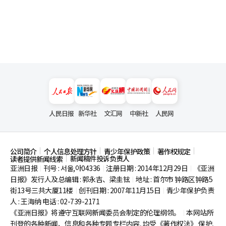
人民日报
新华社
文汇网
中新社
人民网
公司简介
个人信息处理方针
青少年保护政策
著作权规定
新闻稿件投诉负责人
读者提供新闻线索
亚洲日报
刊号 : 서울,아04336
注册日期 : 2014年12月29日
《亚洲
|
|
|
日报》发行人及总编辑 : 郭永吉、梁圭铉
地址 : 首尔市
钟路区钟路5
|
街13号三共大厦11楼
创刊日期 : 2007年11月15日
青少年保护负责
|
|
人 : 王海纳 电话 : 02-739-2171
《亚洲日报》将遵守互联网新闻委员会制定的伦理纲领。
本网站所
|
刊登的各种新闻、信息和各种专题专栏内容, 均受《著作权法》
保护,