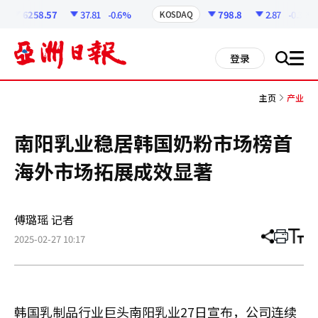
코
인
6258.57
37.81
-0.6%
798.8
2.87
-0.36%
KOSDAQ
정
보
all
登录
搜
men
索
主页
产业
南阳乳业稳居韩国奶粉市场榜首
海外市场拓展成效显著
傅璐瑶 记者
2025-02-27 10:17
分
打
调
享
印
整
文
大
章
小
韩国乳制品行业巨头南阳乳业27日宣布，公司连续