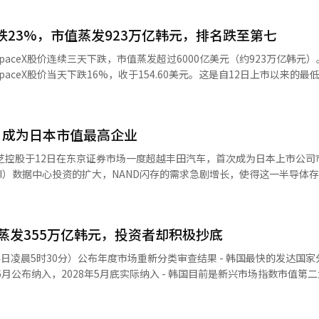
下跌23%，市值蒸发923万亿韩元，排名跌至第七
ceX股价连续三天下跌，市值蒸发超过6000亿美元（约923万亿韩元）。 根据
aceX股价当天下跌16%，收于154.60美元。这是自12日上市以来的最
超过6000亿美元。 目前，SpaceX的市值略高于2万亿美元，
值第七位。尽管近期股价大幅下跌，但仍比首次公开募股价格135美元
，成为日本市值最高企业
压力再次占据主
0亿美元的创纪录首次公开募股（IPO）进入
总股份的4.2%，加上个人投资者的买入热潮，导致股价自上市初期就出
I）数据中心投资的扩大，NAND闪存的需求急剧增长，使得这一半导体
至前一日的
eX的净买入额超过了七大美国科技股领头羊“辉煌七”的总净买入额。尽管
亿日元（约418万亿韩元），超过了丰田汽车。受美国市场半导体股强劲表
雷肖克预测，SpaceX将在航天发射及
盘。 推动东芝股价上涨的核心动力是业绩改善的预期。随
市场上存在改变格局的增长机会，但这些机会已经反映在当前的估值中，
蒸发355万亿韩元，投资者却积极抄底
据中心的投资，数据存储用的NAND闪存需求迅速增加。市场预期，东芝在2
本报道经人工智能（AI）系统翻译与编辑。
元，比去年增长8倍。如果实现，这一规模将大大超过丰田提出的3万亿
间24日凌晨5时30分）公布年度市场重新分类审查结果 - 韩国最快的发达国
6月公布纳入，2028年5月底实际纳入 - 韩国目前是新兴市场指数市值第
SMBC日兴证券的高级分析师花谷健表示：“预计将出现前所未有的繁荣。”
EAFE中排名第三 - 发达国家及EAFE指数跟踪资金规模大于新兴市场
张可能性增大，因此将目标股价从7万1880日元上调至11万5000日元。 今年
出现净流出 - 然而，纳入发达国家后，全球养老金和主权财富基金的战
体相关的股票不断威胁丰田的市值第一地位。早前，软银集团也因对AI投