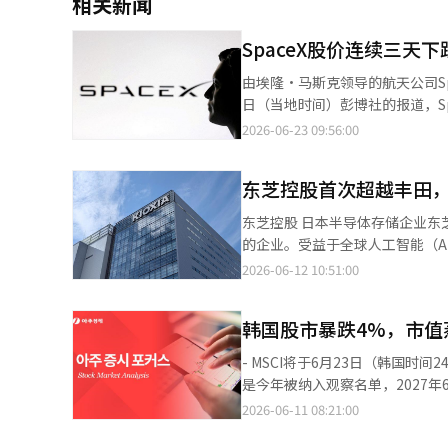
相关新闻
SpaceX股价连续三天
由埃隆·马斯克领导的航天公司Spa
日（当地时间）彭博社的报道，Sp
三个交易日的累计跌幅扩大至23%，在此期间市值减少
2026-06-23 09:56:00
已被台积电超越，排名跌至全球市
15%。 特别是当天的下跌是在SpaceX首次宣布将发行投资级公司债券后出现的。彭博社此前报道，SpaceX计划通过
东芝控股首次超越丰田
首次公司债发行筹集至少200亿美元。 约翰斯特拉丁的首席市场策略师迈克尔·奥鲁克表示：“卖出
导地位，全球想要购买该股票的人已经全部买入。” SpaceX此前通过75
东芝控股 日本半导体存储企业东芝控股于12日在东京证券市场一度超越丰田汽车，首次成为日本上市公司市值最高
市场。上市首日可流通的股份仅占
的企业。受益于全球人工智能（A
波动。 根据研究公司Vandari Research的数据显示，个人投资者在SpaceX上市后的前五个交易日内净买入4.05亿美
越了被视为日本制造业象征的丰田。 根据《日本经济新闻》的报道，东芝的股价在12日上午一度上涨
2026-06-12 10:51:00
元。上周，个人投资者对Spac
8%。因此，其市值达到了44万
买入趋势仍在继续，但流入规模较上周有所减少。 凯宾斯基的分析师迈克尔·
响，加上对AI投资扩大带来的业绩改善预期，吸引了大量买
相关领域保持领先地位，尽管“
韩国股市暴跌4%，市值
着美国大型科技公司扩大对AI数
的预期似乎已经达到平衡。”※ 
的合并营业利润将达到约7万亿日
- MSCI将于6月23日（韩国时
利润计划。 证券界的预期也在迅速上升。SMBC日兴证券在10日的报告中，将东芝的目标股价从原来的4万8000日元
是今年被纳入观察名单，2027年
大幅上调至12万6000日元。
入发达国家后将在DM中排名第五，
2026-06-11 08:21:00
表示，至2028财年，东芝的业绩扩
国的比重降低，指数基金资金可能
来，东京证券市场上与AI和半导