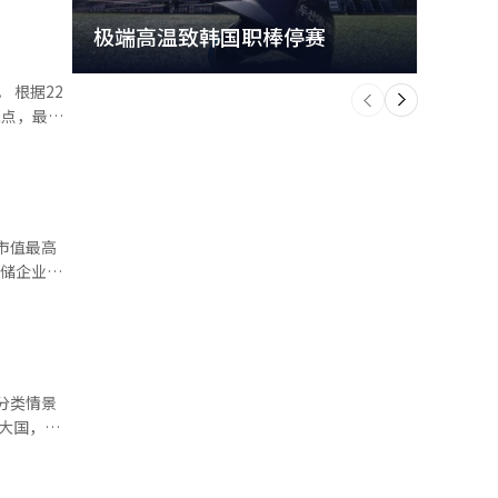
极端高温致韩国职棒停赛
首尔
个
前
22
一
下
低点，最近
高出约
现了较大
存储企业超
当天的净
现的影
风险与收益
026财年
日元的营业
家分类情景
二大国，纳
野村证券也
，但由于韩
以
略资产配置
资的期待，