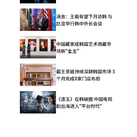
消息：王毅有望下月访韩 与
赵显举行韩中外长会谈
中国藏家成韩国艺术收藏市
场新"金主"
霸王茶姬持续深耕韩国市场 3
个月完成8家门店布局
《逐玉》在韩破圈 中国电视
剧出海进入"平台时代"