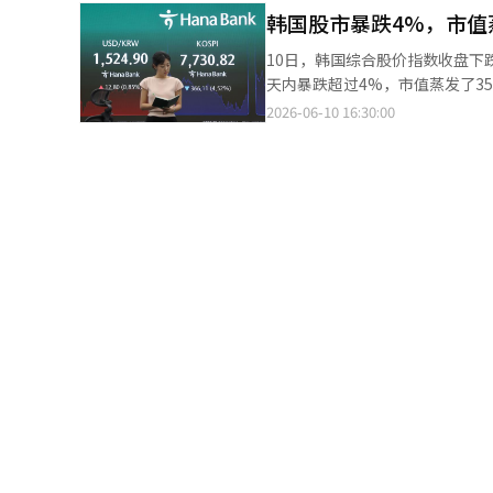
有望扩大 - 此外，韩国有望摆脱中国指数
在1日一度超越丰田，成为市值最
韩国股市暴跌4%，市值
公告 ▷现代汽车在位于威来（Wi
司Arm的估值上升，成为其盈利
大韩光通信因撤回35亿韩元债券保全
10日，韩国综合股价指数收盘下跌，首尔中区一
出，东芝与丰田等制造业公司通过增加汽车销售来
售新股327万股上市 ◆基金动态（截至9日，不包括ETF） ▷国内股票型：+757亿韩元 ▷海外股票型：-745亿韩元
天内暴跌超过4%，市值蒸发了35
成利好。日经新闻引用市场预期，
◆今日（11日）主要日程 ▷韩
显示出投资者情绪的低迷，但个人投资者却在此时选择低价
2026-06-10 16:30:00
超过了谷歌母公司Alphabet
行货币政策会议※ 本报道经人工
7730.82点，较前一交易日下跌3
亿日元，增长5倍。此外，SK海力士通过私募基金
落，几乎完全抹去上涨幅度。证券市
共同运营业务的美国闪迪的股价在
一天内蒸发了约355万亿韩元。 KOSPI200波动率指数（VKOSPI）当天记录为88.45。虽然较前一天的历史最高点
SK海力士的股价大幅上涨。随着
（91.23）略有下降，但仍处于历史
张也愈加明显。 然而，尽管东芝在日本市值中一度排名第一，但与全球大型半导体企业之间的差距仍然很大。全球第
不安情绪加剧。 近期股市波动剧烈。KOSPI在4日下跌1.84%，5日下跌5.54%，8日下跌8.29%，而9日则暴涨
一大半导体企业美国英伟达的市值接近5万
8.18%，10日再次下跌4.5
日的投资者说明会上表示：“我
发生了剧变。今年证券市场共触发了24次侧停，其
业经历了繁荣与萧条的反复，因此
2008年全球金融危机时的年发作
辑。
大。 个人投资者在近期剧烈波动中仍持续买入。根据韩国交易所的数据，从本月1日至10日，个人在证券市场的净买
入总额达到21万9866亿韩元。尤
买了1万7628亿韩元。尽管前
入4万8631亿韩元，显示出低价买入的意图。 个人投资者主要集中在当天大幅下跌
三星电子下跌6.06%，SK海力
股价上调。因此，投资者将短期波动视为买
上调三星电子和SK海力士的目标