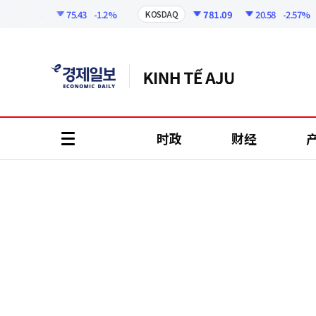
코
인
220.95
75.43
-1.2%
781.09
20.58
-2.57%
KOSDAQ
정
보
时政
财经
all
menu