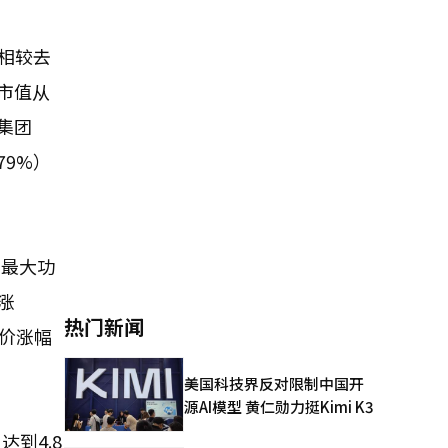
，相较去
其市值从
界集团
79%）
的最大功
涨
热门新闻
股价涨幅
美国科技界反对限制中国开
源AI模型 黄仁勋力挺Kimi K3
到4.8