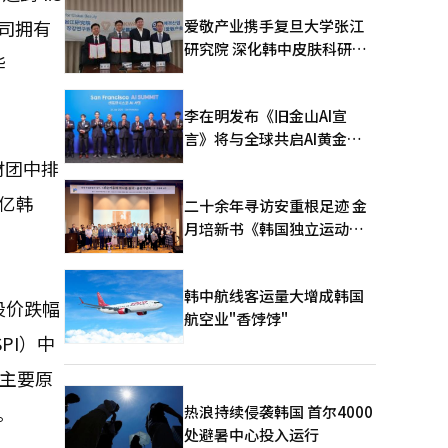
爱敬产业携手复旦大学张江
公司拥有
研究院 深化韩中皮肤科研合
华
作
李在明发布《旧金山AI宣
言》将与全球共启AI黄金时
代
财团中排
万亿韩
二十余年寻访安重根足迹 金
月培新书《韩国独立运动圣
地：向旅顺口追问历史》出
版
韩中航线客运量大增成韩国
股价跌幅
航空业"香饽饽"
PI）中
的主要原
。
热浪持续侵袭韩国 首尔4000
处避暑中心投入运行