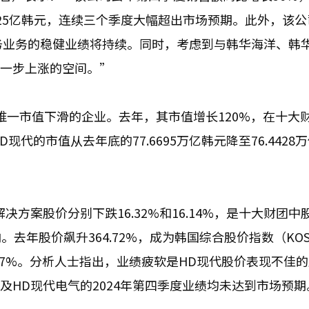
8925亿韩元，连续三个季度大幅超出市场预期。此外，该
务业务的稳健业绩将持续。同时，考虑到与韩华海洋、韩
进一步上涨的空间。”
唯一市值下滑的企业。去年，其市值增长120%，在十大
代的市值从去年底的77.6695万亿韩元降至76.4428
决方案股价分别下跌16.32%和16.14%，是十大财团中
年股价飙升364.72%，成为韩国综合股价指数（KOS
77%。分析人士指出，业绩疲软是HD现代股价表现不佳
及HD现代电气的2024年第四季度业绩均未达到市场预期