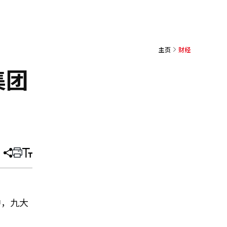
主页
财经
集团
分
打
调
享
印
整
文
大
章
小
中，九大