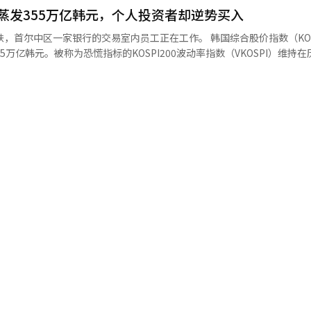
权重扩大和越南纳入等新兴市场指数的不确定性 ◆市场收盘后（10日）主要
高的公司。投资公司软银集团对美国OpenAI的巨额投资以及旗下英国半
蒸发355万亿韩元，个人投资者却逆势买入
ry）新研发中心投资2.6万亿韩元 ▷乐天购物为偿还借款发行2600亿韩元
的来源。相比之下，东芝的盈利则来自于NAND闪存的销售。《日本经济
而结束 ▷Webzen追加回购109亿韩元自家股票 ▷Fantagio通过增
家银行的交易室内员工正在工作。 韩国综合股价指数（KOSPI）在一
获利，具有相似的盈利结构。 AI内存的繁荣也对韩国半导体企业形
5万亿韩元。被称为恐慌指标的KOSPI200波动率指数（VKOSPI）维持
预计三星电子在2026年的净利润将达到约29万亿日元，比去年增长6倍
国：期货期权同时到期日，5月就业动态 ▷美国：5月生产者物价指数 ▷欧
买入。 根据韩国交易所的数据，10日KOSPI收盘报
的净利润预期约27万亿日元。对SK海力士的预测也显示，预计该年净利润将达
智能（AI）系统翻译与编辑。
66.11点（4.52%）。尽管前一天上涨8.18%重新突破8000点，但仅一
投资间接持有东芝的股份。 专注于NAND闪存的东芝，以及与东芝
场的市值也从前一天的6625万亿9211亿韩元减少至6270万亿4089
年初以来的涨幅在半导体企业中名列前茅。强势的DRAM市场也推动了
AI运算所需的数据中心用半导体内存需求的激增，韩国和美国的内存大企
高位。VKOSPI在2日为73.60，9日升至91.23，涨幅达到23.9%，反
亿美元，而三星电子的市值也超过了1万亿美元。 东芝副社长川村义彦在2
2%。前一天的上涨引发了买入侧停，而当天的暴跌则触发了卖出侧停，市场气
们可能进入了超级周期，即需求激增期”，对中长期增长充满信心。然而
中买入和卖出各12次。 尽管今年尚未过半，但触发次数已接近
AI需求带来的增长能持续多久仍是关键。 ※ 本报道经人工智能（AI）系
次数（26次）。此外，今年KOSPI市场还触发了三次熔断机制，市场波动
其在4日和5日KOSPI大幅下跌时，分别净买入5万135亿和4万2240亿韩
一天指数上涨超过8%后，进行了6167亿韩元的净卖出以实现收益，但当天
的半导体大型股上进行低价买入。
士下跌7.54%，但证券界认为，内存市场的良好表现和人工智能需求的增加
入机会，继续在半导体代表股上加大买入力度。 当天，多家证券公司纷纷
股价。梅里츠证券将三星电子的目标股价从29万韩元上调至42万韩元，现