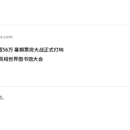
ws.com
56万 暑期票房大战正式打响
将亮相世界图书馆大会
载。