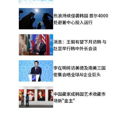
热浪持续侵袭韩国 首尔4000
处避暑中心投入运行
消息：王毅有望下月访韩 与
赵显举行韩中外长会谈
李在明将访美德及南美三国
密集会晤全球AI企业巨头
中国藏家成韩国艺术收藏市
场新"金主"