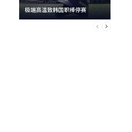
极端高温致韩国职棒停赛
首尔
个
前
一
下