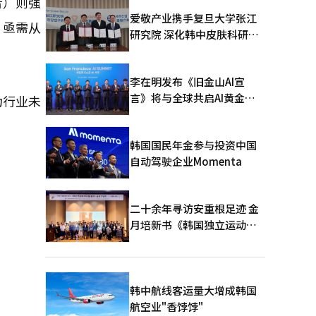
音）则强
爱敬产业携手复旦大学张江
，亟需从
研究院 深化韩中皮肤科研合
作
李在明发布《旧金山AI宣
言》将与全球共启AI黄金时
为行业未
代
韩国国民年金参与投资中国
自动驾驶企业Momenta
二十余年寻访安重根足迹 金
月培新书《韩国独立运动圣
地：向旅顺口追问历史》出
版
韩中航线客运量大增成韩国
航空业"香饽饽"