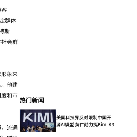
顾客
特定群体
特斯
定社会群
牌形象来
显。他建
别度和市
热门新闻
美国科技界反对限制中国开
源AI模型 黄仁勋力挺Kimi K3
境，流通