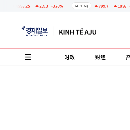
코
인
6598.25
239.3
+3.76%
799.7
18.98
+2.
I
KOSDAQ
정
보
时政
财经
all
menu