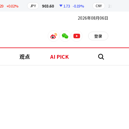
+0.02%
903.60
1.73
-0.19%
211.00
0.4
JPY
CNY
2026年08月06日
登录
weibo
weixin
youtube
观点
AI PICK
搜
索