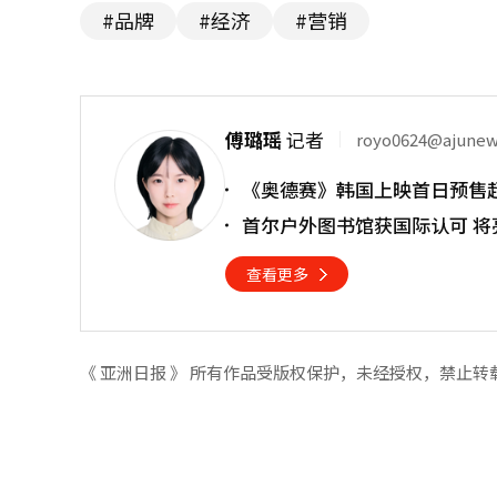
#品牌
#经济
#营销
傅璐瑶
记者
royo0624@ajune
《奥德赛》韩国上映首日预售超
首尔户外图书馆获国际认可 
查看更多
《 亚洲日报 》 所有作品受版权保护，未经授权，禁止转