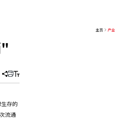
主页
产业
"
分
打
调
享
印
整
文
大
章
小
牌生存的
次流通