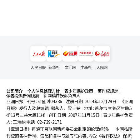
人民日报
新华社
文汇网
中新社
人民网
公司简介
个人信息处理方针
青少年保护政策
著作权规定
新闻稿件投诉负责人
读者提供新闻线索
亚洲日报
刊号 : 서울,아04336
注册日期 : 2014年12月29日
《亚洲
|
|
|
日报》发行人及总编辑 : 郭永吉、梁圭铉
地址 : 首尔市
钟路区钟路5
|
街13号三共大厦11楼
创刊日期 : 2007年11月15日
青少年保护负责
|
|
人 : 王海纳 电话 : 02-739-2171
《亚洲日报》将遵守互联网新闻委员会制定的伦理纲领。
本网站所
|
刊登的各种新闻、信息和各种专题专栏内容, 均受《著作权法》
保护,