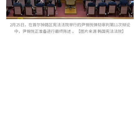
2月25日，在首尔钟路区宪法法院举行的尹锡悦弹劾审判第11次辩论
中，尹锡悦正准备进行最终陈述 。【图片来源 韩国宪法法院】