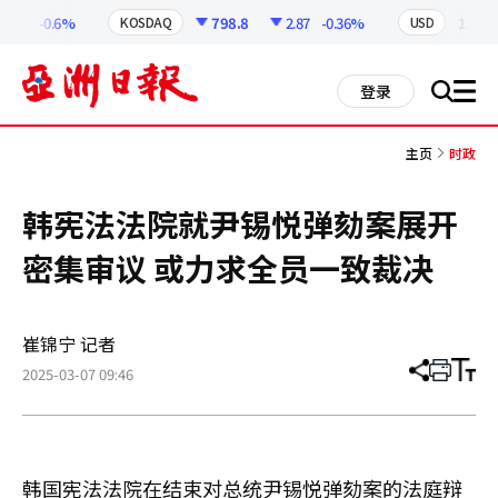
코
인
.81
-0.6%
798.8
2.87
-0.36%
1,418.
KOSDAQ
USD
정
보
all
登录
搜
men
索
主页
时政
韩宪法法院就尹锡悦弹劾案展开
密集审议 或力求全员一致裁决
崔锦宁 记者
2025-03-07 09:46
分
打
调
享
印
整
文
大
章
小
韩国宪法法院在结束对总统尹锡悦弹劾案的法庭辩