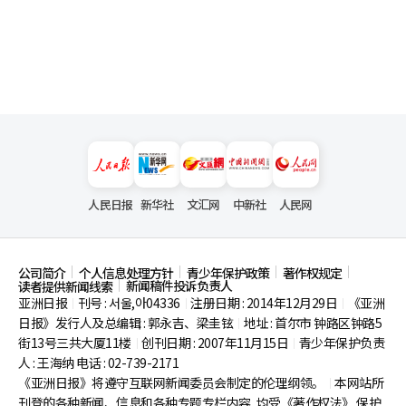
人民日报
新华社
文汇网
中新社
人民网
公司简介
个人信息处理方针
青少年保护政策
著作权规定
新闻稿件投诉负责人
读者提供新闻线索
亚洲日报
刊号 : 서울,아04336
注册日期 : 2014年12月29日
《亚洲
|
|
|
日报》发行人及总编辑 : 郭永吉、梁圭铉
地址 : 首尔市
钟路区钟路5
|
街13号三共大厦11楼
创刊日期 : 2007年11月15日
青少年保护负责
|
|
人 : 王海纳 电话 : 02-739-2171
《亚洲日报》将遵守互联网新闻委员会制定的伦理纲领。
本网站所
|
刊登的各种新闻、信息和各种专题专栏内容, 均受《著作权法》
保护,