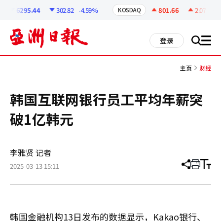
코
인
6295.44
302.82
-4.59%
801.66
2.07
+0.
KOSDAQ
정
보
all
登录
搜
men
索
主页
财经
韩国互联网银行员工平均年薪突
破1亿韩元
李雅贤 记者
2025-03-13 15:11
分
打
调
享
印
整
文
大
章
小
韩国金融机构13日发布的数据显示，Kakao银行、