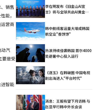
李在明发布《旧金山AI宣
术、销售
言》将与全球共启AI黄金时
全性能，
代
施运营商
韩中航线客运量大增成韩国
航空业"香饽饽"
电动汽
热浪持续侵袭韩国 首尔4000
处避暑中心投入运行
主要是受
《逐玉》在韩破圈 中国电视
剧出海进入"平台时代"
推进智能
消息：王毅有望下月访韩 与
赵显举行韩中外长会谈