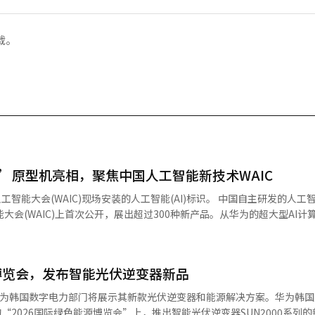
载。
0’原型机亮相，聚焦中国人工智能新技术WAIC
WAIC)现场安装的人工智能(AI)标识。 中国自主研发的人工智能技术将
大会(WAIC)上首次公开，展出超过300种新产品。从华为的超大型AI计
体、AI代理智能手机，预计将在美国对中国的高科技半导体出口限制下，全
年创办以来，WAIC已成为中国外交部、国家发展改革委员会、工业和信息化
博览会，发布智能光伏逆变器新品
空前，展览面积超过10万平方米，约1100家
件，其中300多件为全球首发。最受关注的产品是华为的超大型AI计算系统
160kW) 华为韩国数字电力部门将展示其新款光伏逆变器和能源解决方案。华为韩
I芯片连接成一个计算机，具备超级计算机级别的AI计算能力，能够进行超大规
行的“2026国际绿色能源博览会”上，推出智能光伏逆变器SUN2000系列