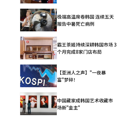
极端高温席卷韩国 连续五天
报告中暑死亡病例
霸王茶姬持续深耕韩国市场 3
个月完成8家门店布局
【亚洲人之声】"一夜暴
富"梦碎！
中国藏家成韩国艺术收藏市
场新"金主"