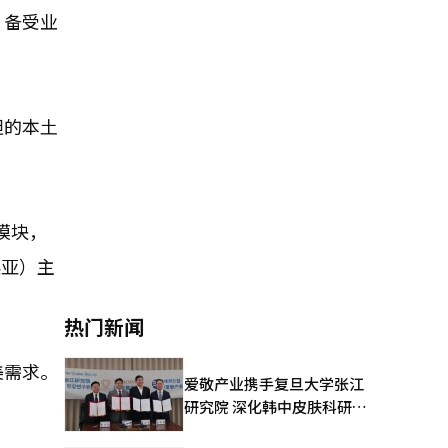
”备受业
胆的本土
模块，
起亚）主
热门新闻
美需求。
爱敬产业携手复旦大学张江
研究院 深化韩中皮肤科研合
作