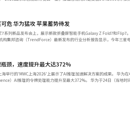
动世界大会(MWC)上首次介绍，并将在此次WAIC上首次展示原型机。 此外，
50K-MG0(160kW)配备A.F.C.I（电弧故障断路功能）、S.S.L.D（串
型‘M3’，StepFun的AI代理操作系统(OS)，全球首款AI代理智能手机，下
能），增强了对电气异常情况的应对能力。展台上将提供S.S.L.D功能的演示
将亮相。 学术活动也得到了进一步加强。今年将有包括图灵
况发生时如何自动防止事故。华为SUN2000系列在生产阶段就进行了极
世界顶尖学者出席，首次举行高层WAIC学术会议。深度学习领域的权威
可危 华为猛攻 苹果蓄势待发
环境中保持稳定性能。大规模电站用SUN2000-330KTL-H1(300kW
查德·萨顿，以及2025年诺贝尔化学奖得主奥马尔·亚吉等将发表演讲。 
能力，并通过智能I-V曲线诊断功能增强了维护效率。展会期间，展台还将
Z7系列新品发布会上，展示新款折叠屏智能手机Galaxy Z Fold7和Flip7
为中心的AI国际合作，力争在全球AI治理中占据主导地位。实际上，今
决方案、电网成型技术及能源存储系统（ESS）趋势。华为韩国计划通
家的‘中国的AI，造福世界’案例集和‘AI合作发展行动计划’。该行动
环境中提供技术解决方案。华为韩国CEO王发言表示：“我们希望通过
个百分点。报告预测，本年度全球可折叠手机出货量预计达约1980万部，
AI安全治理等领域扩大国际合作的内容。 去年，中国在WAIC上提出降
助力产业高质量发展。希望此次展会成为了解最新技术和分享行业趋势的
临市场份额显著下滑。 数据显示，三星电子在可折叠手机领域的
并公开了在上海设立‘世界AI合作机构’的构想。 国家发展改革委员会创新
译与编辑。
%降至今年的35.4%，下滑10个百分点，标志着全球可折叠手机市场从“
的‘2026 WAIC’简报会上表示：“去年中国AI相关产业规模已超过
理瓶颈，速度提升最大达372%
需求扩张是导致三星份
长。”他强调：“各国将在技术创新、产业应用、安全治理等方面加强沟通
，华为将以34.3%的市场份额跃居全球第二位，与三星的差距缩小至约1
转化为实际行动。”※ 本报道经人工智能（AI）系统翻译与编辑。
的'MWC上海2026'上展示了AI推理加速解决方案的成果。 华为在中国通信
将实现显著提升，分别从去年的6%和5.5%增长至今年的9.1%和7.6
AI推理的令牌处理能力提升至最大372%。 华为于24日（当地时间）在中国
PPO、vivo等其他中国品牌合计将占据8.5%的市场份额。 集邦咨询指出，尽
国移动湖北公司共同发布了'AI推理加速解决方案'的验证成果。 该解决方案基于华
 Z7系列在铰链设计、屏幕折痕优化以及产品形态创新等方面继续保持技术
储、Ascend A3超级计算平台和统一缓存管理器构建，为通信公司有效部署大规
，市场主导地位正在逐步削弱。并表示，科技巨头苹果或将于明年进军可
为行业带来新变数。 集邦咨询分析称，苹果有望在明年下半年推
迟瓶颈。 为了解决这一问题，华为引入了利用外部高性能存
.5英寸外屏和7.8英寸内屏。苹果的入局将极大提升高端消费群体对可折
V缓存，并消除了重复计算，大幅降低了推理成本。 此次验证在中国移动湖北
成为可折叠手机实现大众化普及的关键时间节点，届时全球智能手机市场或
x M2.5和GLM-5.1等主要AI模型在内的8K至190K令牌的长文输入。 验证结
生成时间（TTFT）缩短了最多93%。在128K长文环境下，每秒令牌数（T