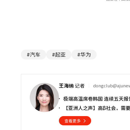
#汽车
#起亚
#华为
王海纳
记者
dongclub@ajune
极端高温席卷韩国 连续五天报
【亚洲人之声】高β社会，需
查看更多