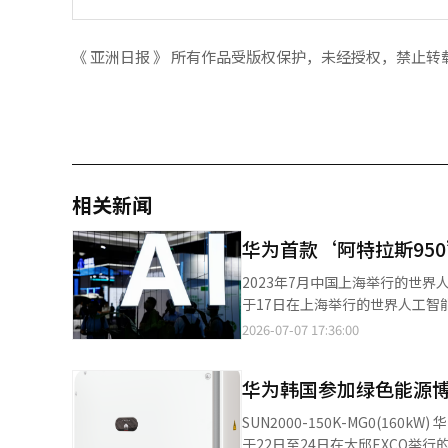
《 亚洲日报 》 所有作品受版权保护，未经授权，禁止转
相关新闻
华为首款‘阿特拉斯95
2023年7月中国上海举行的世界人工智能大会(
于17日在上海举行的世界人工智能
特拉斯950’到下一代AI半导
2026-07-07 17:36:00
的人工智能(AI)技术实力。 根据7日中国《科创板日报》的报道，今年的WAIC以“智能伙伴，共创未来”为主题，将
于17日至20日举行。自2018
华为韩国参加绿色能源
术部和上海市等共同主办的国家级最大人工智能盛会。 今年的展会规模
企业参展，展品总数超过3000
SUN2000-150K-MG0(
950’。该系统将8000多个A
于22日至24日在大邱EXCO举