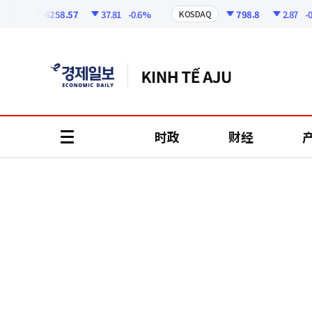
코
인
6258.57
37.81
-0.6%
798.8
2.87
-0.36
I
KOSDAQ
정
보
时政
财经
all
menu