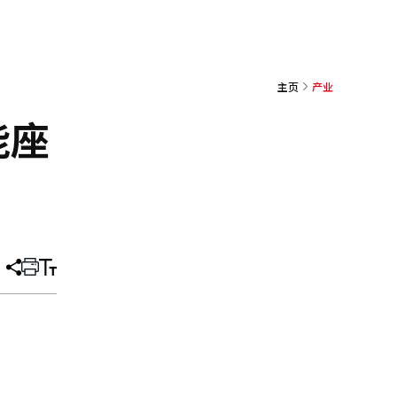
主页
产业
能座
分
打
调
享
印
整
文
大
章
小