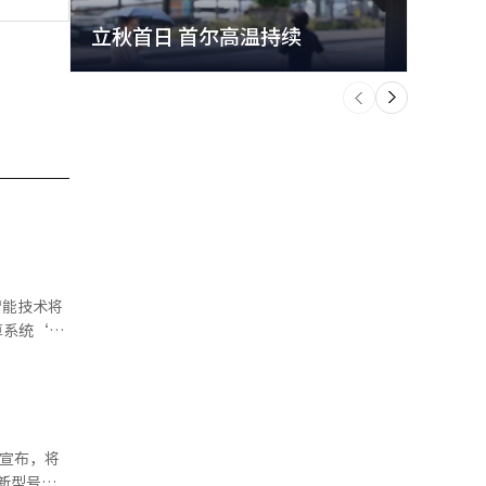
立秋首日 首尔高温持续
极端
个
前
一
下
算系统‘阿
面展示中国
部、科学技
‘阿特拉斯
国宣布，将
模AI模型
的新型号及