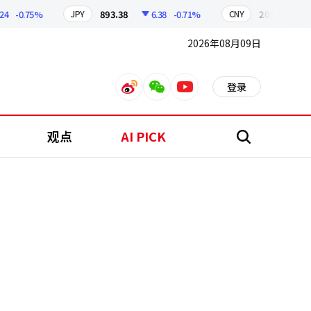
-0.75%
893.38
6.38
-0.71%
209.17
1.79
JPY
CNY
2026年08月09日
登录
weibo
weixin
youtube
观点
AI PICK
搜
索