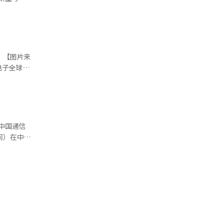
中
级断路功能）和
一代3D近似
套件，观众可
端环境老化
乔舒亚·本
)型号扩大
中国
举办技术研
。 【图片来
年国家发展
过这些展
计划将包括
结合数字技
同比实现
契机。”※
一枝独
1万亿元，
与交流，探
个百分
%。小米的
领先优势，
模AI计算服
折叠手机市
叠手机的关
将迎来新一
果
PS）提升