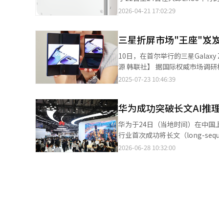
的学习和推理。该产品在今年3月的移
相关技术。此次展出的SUN2000-1
2026-04-21 17:02:29
国AI企业MiniMax的最新AI模
S.C.L.D（连接器温度检测功
存储计算芯片，各类最新的类人机器人和AI机器人手等也
以亲自体验逆变器在直流侧危险情
奖得主和诺贝尔奖得主在内的9位
三星折屏市场"王座"岌岌
测试，确保其在盐雾地区或沙漠等多种
吉奥，被称为“强化学习之父”的理
了MPPT范围，提高了现场应对
10日，在首尔举行的三星Galaxy 
政府也借此机会进一步扩大以中国
讨会，介绍逆变器技术、零出口解
源 韩联社】 据国际权威市场调研机构集邦咨询（TrendForce）最新发布的行业分析报告显示，今年三星电子全球可
改革委员会将发布针对20多个国
示，为国内用户在快速变化的电力
折叠手机市占率或将同比下降10
2025-07-23 10:46:39
在AI计算基础设施建设、开源生态系统构建、
术和电力电子技术的解决方案，
稳健增长。然而，长期领跑该领域的三星电子或将面
低技术壁垒的‘AI全球治理行动计划’，
本报道经人工智能（AI）系统翻
市场占有率预计将从去年的45.2
与高技术发展司副司长王罗蒙在当天
华为成功突破长文AI推
秀”逐步转向“群雄逐鹿”的竞争格局。 报告指出，华为的强势崛起以及中低价位可折叠手机
预计今年将保持30%以上的增
额下滑的主要原因。集邦咨询预计
索合作模式和路径，将美好的愿景
华为于24日（当地时间）在中国上海举行
点。此外，荣耀和联想的市场份额也
行业首次成功将长文（long-sequence）
市场占有率预计将从3%提升至5.1%，O
上海举行的'MWC上海2026'上与中
2026-06-28 10:32:00
管三星电子近期推出的Galaxy
为的OceanStore A800存
但在日益激烈的市场竞争环境下
务奠定了核心技术基础。 随着AI服务向代理中心演变，处理代码生成和多轮对话等长文场景的需求不断增加。然而，
场，届时将打破当前由三星、华为主导的竞争格局，
由于现有的片上内存和DRAM的限制，数据处理出现了延
出首款可折叠手机，预计将配备5
储的UCM技术，实现了PB级的大容量K
注度和接受度，预计2026年将
的商用网络中进行，模拟了包括MiniMa
轮的产业升级和格局重塑。
显示，GLM-5.1模型的首个令牌