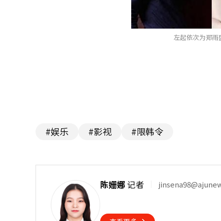
左起依次为郑雨
#娱乐
#影视
#限韩令
陈姗娜
记者
jinsena98@ajune