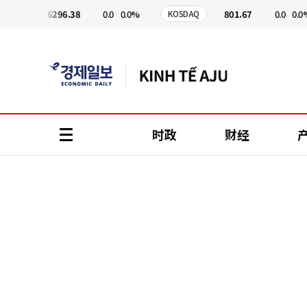
코
인
6296.38
0.0
0.0%
801.67
0.0
0.0%
PI
KOSDAQ
정
보
时政
财经
all
menu