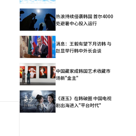
热浪持续侵袭韩国 首尔4000
处避暑中心投入运行
消息：王毅有望下月访韩 与
赵显举行韩中外长会谈
中国藏家成韩国艺术收藏市
场新"金主"
《逐玉》在韩破圈 中国电视
剧出海进入"平台时代"