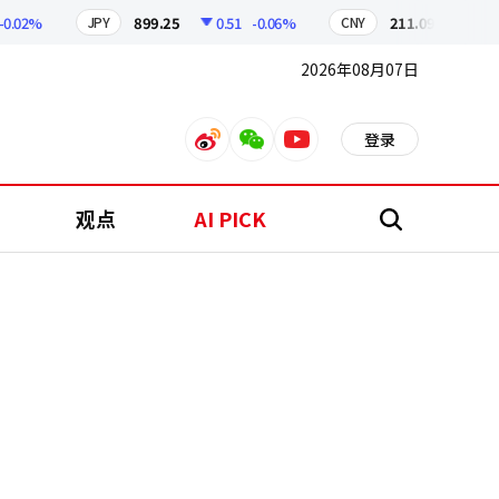
02%
899.25
0.51
-0.06%
211.09
0.13
+0
JPY
CNY
2026年08月07日
登录
weibo
weixin
youtube
观点
AI PICK
搜
索