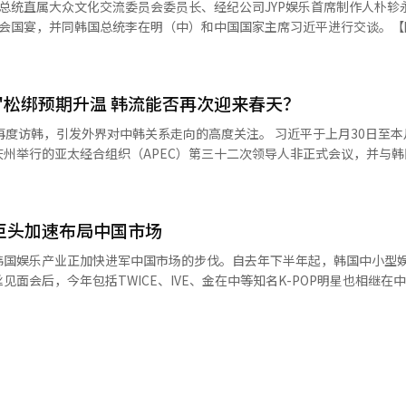
总统直属大众文化交流委员会委员长、经纪公司JYP娱乐首席制作人朴轸
长的中国代表性卫星电视台。此外，瑞信鑫、博艺时代以及中国铁路文工
峰会国宴，并同韩国总统李在明（中）和中国国家主席习近平进行交谈。【
积极合作。 在此次进军中国市场前，DK E&M与执导被誉
、累计播放量突破25亿次的《小苹果》的导演金世勋达成合作。以“通晓中
场将是巨大的机遇，但同时由于中国
公司负责人，并以与中国铁路文工团合作的原创音乐剧《Winter Journ
并未急于乐观，而是采取谨慎观望态度。 韩国大众文化交流委员长朴轸
示：“即便在持续十余年的限韩令
"松绑预期升温 韩流能否再次迎来春天？
领导人交流的合影，称“非常荣幸能够见到习近平主席，也衷心地感谢习
中国文化市场。尽管目前在结构上仍存在一定限制，但我们正顺应市场环
域的交流，更加拉进两国人民的关系。”共同民主党议员金永培也透露，
发外界对中韩关系走向的高度关注。 习近平于上月30日至本月1日对韩
、音乐剧在内的‘One Source Multi Use’战略。”他强调：“我
国流行歌手在中国举行演出的提议表示出积极态度。但大众文化交流委员
州举行的亚太经合组织（APEC）第三十二次领导人非正式会议，并与韩
完整的内容价值链。” ※ 本报道由人工智能（AI）系统翻译，并
统，中方自2016年起采取反制措
【图片来源 TVING】
等在中国进行传播，韩国流行歌手在华演出受到高强度管制，几乎无法获
示，韩方期待两国加强战略沟通，并强调区域稳定的重要性。习近平则指
-POP艺人偶尔出演中国综艺节目，但K-POP组合演唱会无法举行，只能
发展，为地区和平与繁荣注入新动力。 值得关注的是，会谈中双方还讨
娱巨头加速布局中国市场
2016年“萨德”事件后，中国对韩国娱乐、文化等领域采取非正式限制
绑消息但最后都未能落实，因此目前没有进行相关准备，仍有待观望。据
较大影响。然而，随着中韩关系逐步回暖，外界对“限韩令”松绑的期待再度升
韩国娱乐产业正加快进军中国市场的步伐。自去年下半年起，韩国中小型
公司人员抱着对“限韩令”解除的期待访问韩国，6、7月间又来过一波，
上透露，中韩元首会谈当日晚宴上，习近平对于韩国流行歌手在中国举行
面会后，今年包括TWICE、IVE、金在中等知名K-POP明星也相继在
，多次传出韩国艺人在中国举办演出的消息，但在
。笔者认为，若“限韩令”正式松绑，将为韩国文化产业带来巨大机遇，
得不持谨慎态度。今年5月，男团EPEX原计划在中国举行演出但临时被
带动消费和投资增长。 然而，也有观点认为，对“限韩令”解除
大型演唱会，目前仅允许举办不涉及演唱歌曲的小型活动。因此，韩国K-PO
”延期。 这位人士还表示，韩国流行歌坛重心已从过去以中
备恢复潜力，但“限韩令”背后的政治因素仍难忽视。自“萨德”风波以
大型娱乐公司已通过设立当地法人布局中国市场。行
的全球市场，中国市场开放与否对韩国流行音乐产业来说并非生死攸关的问
分歧，韩方在处理中美关系时多次陷入两难。笔者认为，中韩关系能否回
BE”）今年4月初在北京成立HYBE CHINA，并于2023年与中国领先在
前整体K-POP唱片销量有所下降，若能在中国举行演唱会对提高唱片销
更平衡的外交姿态。 习近平此次访韩确实为中韩关系注入积极信
旗下男团SEVENTEEN所属公司Pledis娱乐早于2018年（被HYBE
出计划突然被取消的事例太多，从投资方立场来看需要承担巨大风险，因
再度成为焦点。笔者认为，在地区安全格局复杂化的当下，政治信任的修
积极。SM早