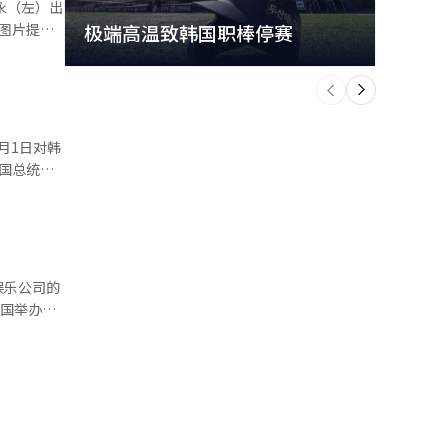
永（左）出
团等多家实
图片提供
极端高温致韩国职棒停赛
首尔
国市场”著
个
前
一
ey》制作为
下
主席的倾
境变化，系
在韩中首脑
们将不止于单
会随即发布
国总统李
得当地演出
出，中方愿
举办一些小
措施，使韩
他透露，今
温。 共
娱乐公司的
但8月以后
演出的提议
中国举办见
有望进一步
“毙”，女
P歌手多年
来，中韩关
题。 另
暖，关键不
线音乐平台
量、改善业
收购前）在
此进行相关
复仍是决定