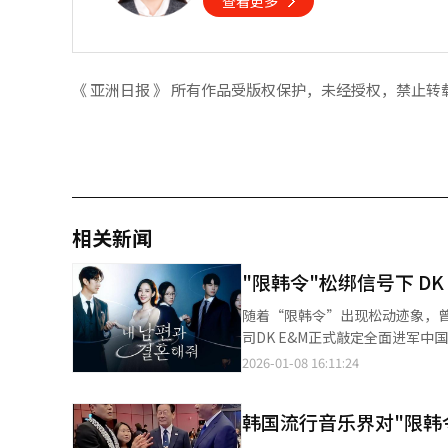
查看更多
《 亚洲日报 》 所有作品受版权保护，未经授权，禁止转
相关新闻
"限韩令"松绑信号下 D
随着“限韩令”出现松动迹象，
司DK E&M正式敲定全面进军中国市场，并宣布向
OTT平台，打造多部重量级人
2026-01-08 16:11:24
兄弟》等作品，持续验证其制作
值得关注的是，DK E&M不仅
韩国流行音乐界对"限韩
业界高度评价。目前，公司正与多家
E&M中国布局核心轴心的万达