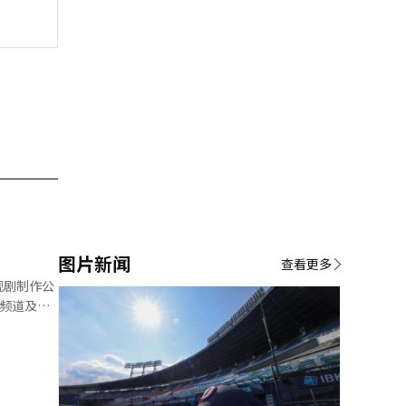
图片新闻
查看更多
视剧制作公
关照独孤五
牌影响力。
成果，获得
卫视则是以