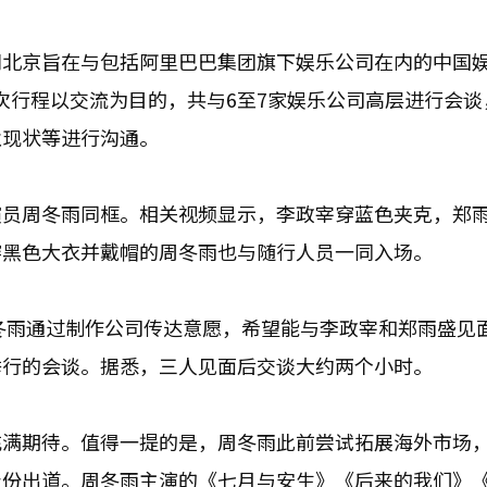
员此次访问北京旨在与包括阿里巴巴集团旗下娱乐公司在内的中国
表示，本次行程以交流为目的，共与6至7家娱乐公司高层进行会
业现状等进行沟通。
演员周冬雨同框。相关视频显示，李政宰穿蓝色夹克，郑
穿黑色大衣并戴帽的周冬雨也与随行人员一同入场。
释称，周冬雨通过制作公司传达意愿，希望能与李政宰和郑雨盛见
举行的会谈。据悉，三人见面后交谈大约两个小时。
充满期待。值得一提的是，周冬雨此前尝试拓展海外市场
身份出道。周冬雨主演的《七月与安生》《后来的我们》