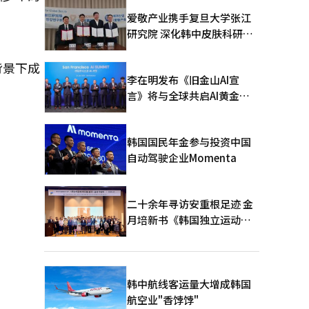
爱敬产业携手复旦大学张江
研究院 深化韩中皮肤科研合
作
背景下成
李在明发布《旧金山AI宣
言》将与全球共启AI黄金时
代
韩国国民年金参与投资中国
自动驾驶企业Momenta
二十余年寻访安重根足迹 金
月培新书《韩国独立运动圣
地：向旅顺口追问历史》出
版
韩中航线客运量大增成韩国
航空业"香饽饽"