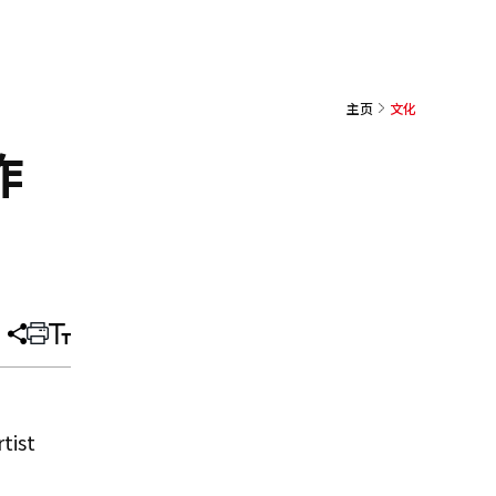
主页
文化
作
分
打
调
享
印
整
文
大
章
小
ist