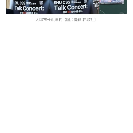
大邱市长洪准杓【图片提供 韩联社】