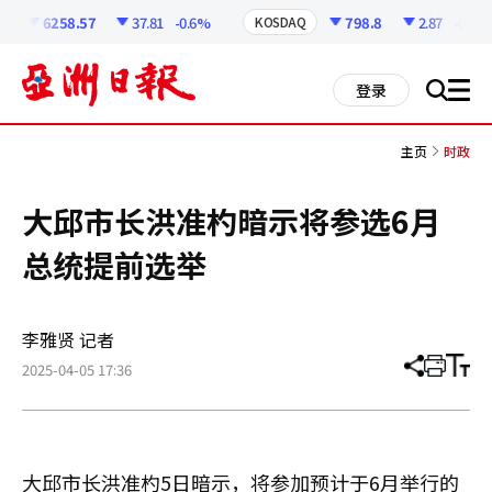
코
인
6258.57
37.81
-0.6%
798.8
2.87
-0.36%
KOSDAQ
정
보
all
登录
搜
men
索
主页
时政
大邱市长洪准杓暗示将参选6月
总统提前选举
李雅贤 记者
2025-04-05 17:36
分
打
调
享
印
整
文
大
章
小
大邱市长洪准杓5日暗示，将参加预计于6月举行的