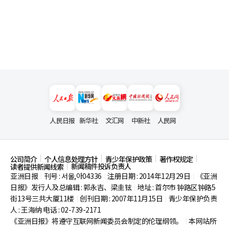
人民日报
新华社
文汇网
中新社
人民网
公司简介
个人信息处理方针
青少年保护政策
著作权规定
新闻稿件投诉负责人
读者提供新闻线索
亚洲日报
刊号 : 서울,아04336
注册日期 : 2014年12月29日
《亚洲
|
|
|
日报》发行人及总编辑 : 郭永吉、梁圭铉
地址 : 首尔市
钟路区钟路5
|
街13号三共大厦11楼
创刊日期 : 2007年11月15日
青少年保护负责
|
|
人 : 王海纳 电话 : 02-739-2171
《亚洲日报》将遵守互联网新闻委员会制定的伦理纲领。
本网站所
|