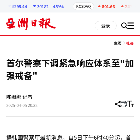
코
인
6295.44
302.82
-4.59%
801.66
2.07
+0.
KOSDAQ
정
보
all
登录
搜
men
索
主页
社会
首尔警察下调紧急响应体系至"加
强戒备"
陈姗娜 记者
2025-04-05 20:32
分
打
调
享
印
整
文
大
章
小
据韩国警察厅最新消息，自5日下午6时40分起，首