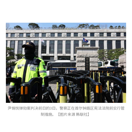
尹锡悦弹劾案判决前日的3日，警察正在首尔钟路区宪法法院前实行管
制措施。【图片来源 韩联社】