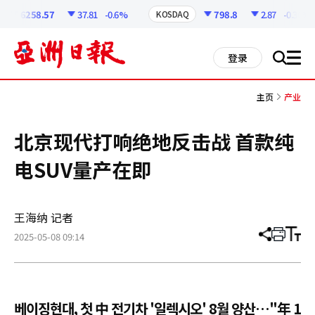
코
인
6258.57
37.81
-0.6%
798.8
2.87
-0.36%
KOSDAQ
정
보
all
登录
搜
men
索
主页
产业
北京现代打响绝地反击战 首款纯
电SUV量产在即
王海纳 记者
2025-05-08 09:14
分
打
调
享
印
整
文
大
章
小
베이징현대, 첫 中 전기차 '일렉시오' 8월 양산…"年 1