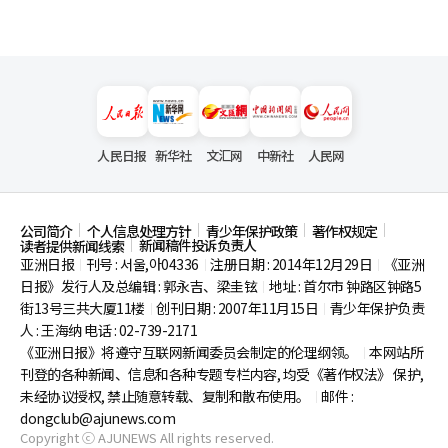
人民日报
新华社
文汇网
中新社
人民网
公司简介
个人信息处理方针
青少年保护政策
著作权规定
新闻稿件投诉负责人
读者提供新闻线索
亚洲日报
刊号 : 서울,아04336
注册日期 : 2014年12月29日
《亚洲
|
|
|
日报》发行人及总编辑 : 郭永吉、梁圭铉
地址 : 首尔市
钟路区钟路5
|
街13号三共大厦11楼
创刊日期 : 2007年11月15日
青少年保护负责
|
|
人 : 王海纳 电话 : 02-739-2171
《亚洲日报》将遵守互联网新闻委员会制定的伦理纲领。
本网站所
|
刊登的各种新闻、信息和各种专题专栏内容, 均受《著作权法》
保护,
未经协议授权, 禁止随意转载、复制和散布使用。
邮件 :
|
dongclub@ajunews.com
Copyright ⓒ AJUNEWS All rights reserved.