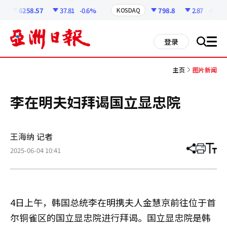
코
인
6258.57
37.81
-0.6%
798.8
2.87
-0.36%
KOSDAQ
정
보
all
登录
搜
men
索
主页
图片新闻
李在明夫妇拜谒国立显忠院
王海纳 记者
2025-06-04 10:41
分
打
调
享
印
整
文
大
章
小
4日上午，韩国总统李在明携夫人金慧京前往位于首
尔铜雀区的国立显忠院进行拜谒。国立显忠院是韩