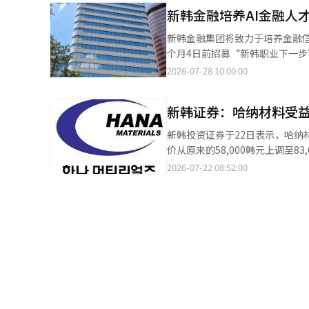
服务使用便利性，同时吸引新客户
新韩金融培养AI金融人才
也在扩大。于上个月1日推出的SO
30万。SOL LINK是可以在
新韩金融集团将致力于培养金融信
进行国内股票交易，而无需额外转
个月4日前招募“新韩职业下一步
长，SOL LINK账户的开设
院”金融IT人才培养课程。新韩
2026-07-28 10:00:00
务和客户体验，以便在一个平台上
前进”和求职青年工作经验项目“
辑。
持项目。招募对象为希望在金融IT
新韩证券：哈纳材料受益
训。培训将由具备金融软件教育和
育、就业讲座和职业咨询、现场体
新韩投资证券于22日表示，哈
秀项目颁奖等活动。被选中的学
价从原来的58,000韩元上调至83,000韩元，投
关资格证书，将一次性发放10
导体行业的改善，硅碳化物(SiC
2026-07-22 08:52:00
助青年具备跨越AI与金融的实务
度的业绩已经证明了增长势头，因此预计将进入阶梯式增
户的开工率和设备投资的扩大密切相关
还提到：“第一季度的销售额同比
比增长176%。”他表示：“考虑到业绩走势，
从去年的第一季度56%上升至今
到产品升级和需求扩大，增产的预期也非常充足。” 此外，他预测：“20
长89%，并将原有预测上调32%
开工率提升，将推动业绩增长。” 他还补充道：“2026年预计的市盈率(PER)为14倍，低于过去的平均水平16.6
随着2026年增长潜力的凸显，