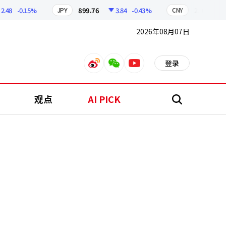
-0.15%
899.76
3.84
-0.43%
210.96
0.
JPY
CNY
2026年08月07日
登录
weibo
weixin
youtube
观点
AI PICK
搜
索