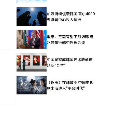
热浪持续侵袭韩国 首尔4000
处避暑中心投入运行
消息：王毅有望下月访韩 与
赵显举行韩中外长会谈
中国藏家成韩国艺术收藏市
场新"金主"
《逐玉》在韩破圈 中国电视
剧出海进入"平台时代"