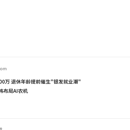
com
00万 退休年龄提前催生"银发就业潮"
韩布局AI农机
载。