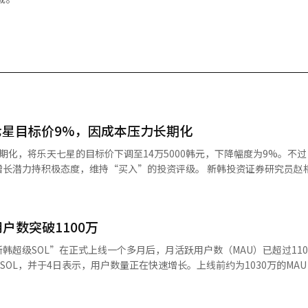
星目标价9%，因成本压力长期化
期化，将乐天七星的目标价下调至14万5000韩元，下降幅度为9%。不
态度，维持“买入”的投资评级。 新韩投资证券研究员赵相勋在当天
前瞻市盈率11倍，具有吸引力，但由于国内增长率放缓，海外增长将决定
为40%），这将成为中长期企业价值反弹的因素。 他还补充道：“此前表现
用户数突破1100万
经验已进入稳定阶段。” 然而，公司的业绩未能达到市场预期。赵
售额和营业利润分别为1兆1129亿韩元和558亿韩元，均低于市场共识1
韩超级SOL”在正式上线一个多月后，月活跃用户数（MAU）已超过110
成本（如韩元贬值、包装材料等）加重。 他指出：“独立饮料因零糖碳
SOL，并于4日表示，用户数量正在快速增长。上线前约为1030万的MA
季度实现销售增长（+1.7%），但由于地缘政治风险引发的原材料成本压
加了约83万。新会员也增加了约40万。因此，截至上个月30日，今年累计
月实施的价格上涨（平均5.3%）将使下半年的成本压力在一定程度上得到缓
一个平台上提供银行、证券、信用卡、保险等主要金融服务，旨在提高现有
与编辑。