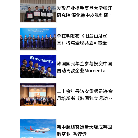
爱敬产业携手复旦大学张江
研究院 深化韩中皮肤科研合
作
李在明发布《旧金山AI宣
言》将与全球共启AI黄金时
代
韩国国民年金参与投资中国
自动驾驶企业Momenta
二十余年寻访安重根足迹 金
月培新书《韩国独立运动圣
地：向旅顺口追问历史》出
版
韩中航线客运量大增成韩国
航空业"香饽饽"