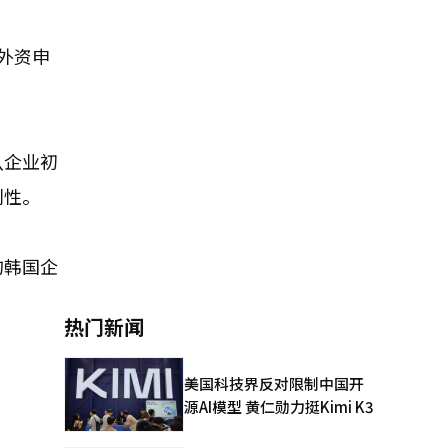
外资申
从企业初
利性。
的韩国企
热门新闻
美国科技界反对限制中国开
源AI模型 黄仁勋力挺Kimi K3