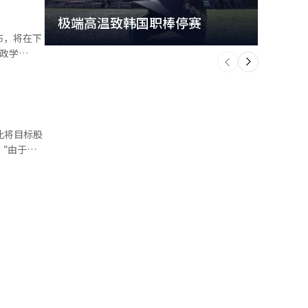
NK”使用
个月内突破
极端高温致韩国职棒停赛
首尔
账户中的资金
布，将在下
员数均在增
个
政学
前
一
持续增强服
新韩职业
下
翻译与编
提供就业支
个月的培
型等职业教
和黑客松优
此将目标股
字和金融相
种项目，帮
：“第一季
员
亿韩元，同
道：“考虑
需求增加和