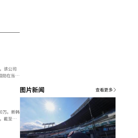
过，该公司
中长期的估
图片新闻
查看更多
1%。”他
0万。新韩
U，截至上
力，营业利
新会员数已
解。※ 本
客户的金融