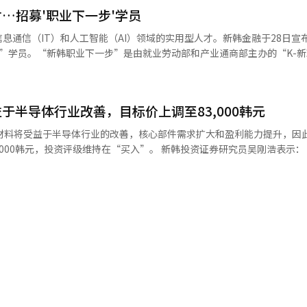
，成为新韩金融的主要数字接触点。与银行和证券服务相结合的“SOL LI
…招募'职业下一步'学员
L LINK在一个月内新增约31万账户。上线10天内账户数超过10万，一
新韩超级SOL上开设的银行与证券联动的综合账户。用户可以利用银行存取款
息通信（IT）和人工智能（AI）领域的实用型人才。新韩金融于28日宣
账。新韩金融相关人士表示：“自新韩超级SOL推出以来，MAU和新会
”学员。“新韩职业下一步”是由就业劳动部和产业通商部主办的“K-新
也在快速增加，证明了其作为连接客户金融生活的综合平台的成长潜力。我们将
金融在6月被选为金融领域参与企业。新韩金融在职业高中就业定制课程“
便捷地满足客户的多样化金融需求。”※ 本报道经人工智能（AI）系统
新韩职业发展”之后，推出“新韩职业下一步”，每年为约5000名青年
和AI领域就业的15至34岁未就业青年。计划选拔40名学员，进行为期3
于半导体行业改善，目标价上调至83,000韩元
项目经验的新韩DS负责。课程内容包括编程、数据库、金融工程及AI转
验型实务教育（OJT）等。还将进行集团公司数字专家参与的密切指导
纳材料将受益于半导体行业的改善，核心部件需求扩大和盈利能力提升，因
员将获得全额培训费和每月60万韩元的训练津贴。在培训期间，若获得数
资评级维持在“买入”。 新韩投资证券研究员吴刚浩表示：“由于半
万韩元的祝贺金。新韩金融相关人士表示：“未来，新韩金融将持续扩大各
)和环等核心部件的需求增加，2026年将成为业绩增长的元年。”他指出
能力。”※ 本报道经人工智能（AI）系统翻译与编辑。
长阶段。” 他进一步解释道：“半导体部件的受益强度与客
，基于硅(Si)和SiC等产品的竞争力，盈利能力的改善也值得期待。” 吴研究
增长59%，营业利润增长144%，预计第二季度的营业利润将达到234
阶梯式增长的预期正在扩大。” 同时，他分析道：“硅部件的开工率
年第一季度的80%，预计下半年将提升至85%至90%的水平。”他补充
26年的营业利润将达到944亿韩元，同比增
。”他表示：“预计由于NAND和内存半导体(DRAM)行业的改善带来的
倍，
股价水平的提升值得期待。”※ 本报道经人工智能（AI）系统翻译与编辑。