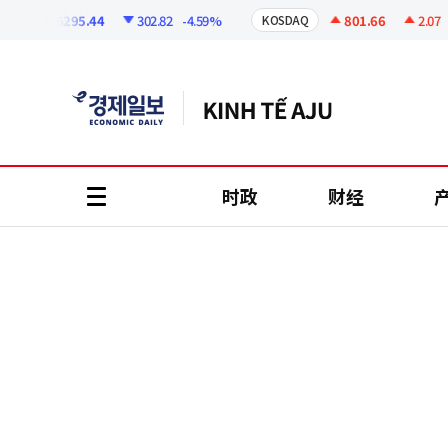
코
인
6295.44
302.82
-4.59%
801.66
2.07
+0.
KOSDAQ
정
보
时政
财经
all
menu