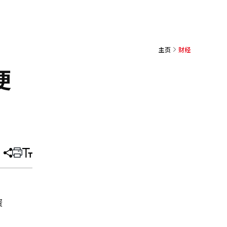
主页
财经
便
分
打
调
享
印
整
文
大
章
小
资