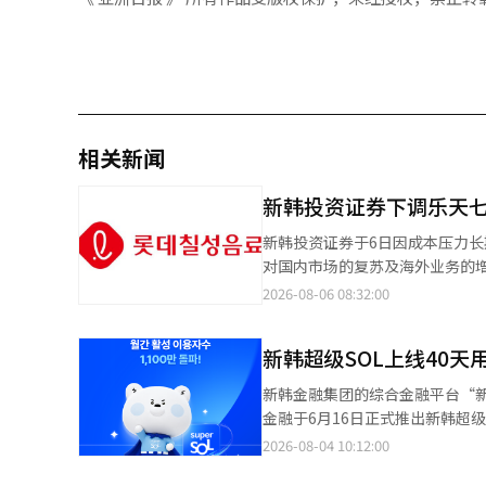
相关新闻
新韩投资证券下调乐天七
新韩投资证券于6日因成本压力长
对国内市场的复苏及海外业务的增长潜力持积极
的报告中表示：“估值为12个月
2026-08-06 08:32:00
值水平。” 赵研究员指出：“国内市场复苏刚刚开始，但海外增长依然重要。”他分析称，乐天七星计划在2030年
前将海外销售占比提升至50%（2025年
新韩超级SOL上线40天
不佳的海外营业利润通过零基预算制度（ZBB）的
研究员表示：“今年第二季度的销
新韩金融集团的综合金融平台“新
认为，国内外均面临不利的营业环境，原材料
金融于6月16日正式推出新韩超级
酸饮料的增长（+8%）连续两个
个月30日已增至约1113万，增
2026-08-04 10:12:00
润下降了13.2%。”他认为，7
超过100万。新韩超级SOL在
报道经人工智能（AI）系统翻译